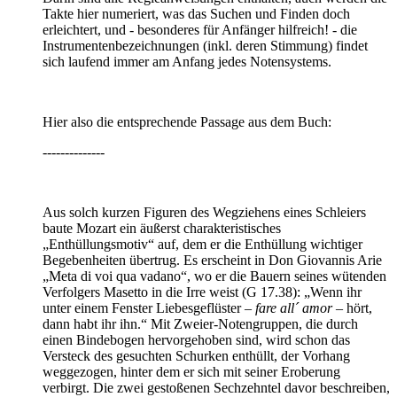
Takte hier numeriert, was das Suchen und Finden doch
erleichtert, und - besonderes für Anfänger hilfreich! - die
Instrumentenbezeichnungen (inkl. deren Stimmung) findet
sich laufend immer am Anfang jedes Notensystems.
Hier also die entsprechende Passage aus dem Buch:
--------------
Aus solch kurzen Figuren des Wegziehens eines Schleiers
baute Mozart ein äußerst charakteristisches
„Enthüllungsmotiv“ auf, dem er die Enthüllung wichtiger
Begebenheiten übertrug. Es erscheint in Don Giovannis Arie
„Meta di voi qua vadano“, wo er die Bauern seines wütenden
Verfolgers Masetto in die Irre weist (G 17.38): „Wenn ihr
unter einem Fenster Liebesgeflüster –
fare all´ amor
– hört,
dann habt ihr ihn.“ Mit Zweier-Notengruppen, die durch
einen Bindebogen hervorgehoben sind, wird schon das
Versteck des gesuchten Schurken enthüllt, der Vorhang
weggezogen, hinter dem er sich mit seiner Eroberung
verbirgt. Die zwei gestoßenen Sechzehntel davor beschreiben,