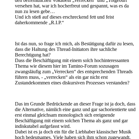
den befremdlichen Vokabeln „verrecken“ und „Totgeburt“
versehen hat, war ich hocherfreut und gespannt, was es da
nun zu lesen gebe…
Und ich stieß auf dieses erschreckend fett und feist
daherkommende „R.I.P.“
Ist das nun, so frage ich mich, als Bestätigung dafür zu lesen,
dass die Haltung des Thread-Initiators ihre sachliche
Berechtigung hat?
Dass die Beschäftigung mit einem solch hochinteressanten
Thema wie diesem hier im Tamino-Forum sozusagen
zwangsläufig zum „Verrecken“ des entsprechenden Threads
führen muss, - „verrecken“ als ein gar nicht erst
Zustandekommen eines diskursiven Prozesses verstanden?
Das im Grunde Bedrückende an dieser Frage ist ja doch, dass
die Alternative, nämlich eine ganz und gar sachorientierte und
erst einmal gleichsam monologisch sich ereignende
Beschäftigung mit einem solchen Thema als ganz und gar
indiskutabel aufgefasst wird.
Dabei ist es ja doch ein für die Liebhaber klassischer Musik
hoch bedeutsames. Viele haben sich ihm schon zugewandt.