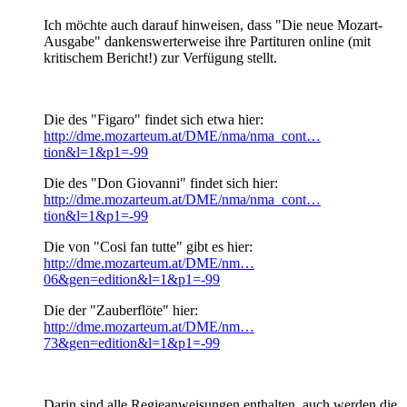
Ich möchte auch darauf hinweisen, dass "Die neue Mozart-
Ausgabe" dankenswerterweise ihre Partituren online (mit
kritischem Bericht!) zur Verfügung stellt.
Die des "Figaro" findet sich etwa hier:
http://dme.mozarteum.at/DME/nma/nma_cont…
tion&l=1&p1=-99
Die des "Don Giovanni" findet sich hier:
http://dme.mozarteum.at/DME/nma/nma_cont…
tion&l=1&p1=-99
Die von "Cosi fan tutte" gibt es hier:
http://dme.mozarteum.at/DME/nm…
06&gen=edition&l=1&p1=-99
Die der "Zauberflöte" hier:
http://dme.mozarteum.at/DME/nm…
73&gen=edition&l=1&p1=-99
Darin sind alle Regieanweisungen enthalten, auch werden die