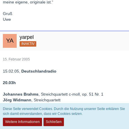
meine eigene, originale ist.“
Gruß
Uwe
yarpel
INAKTIV
15. Februar 2005
15.02.05,
Deutschlandradio
20.03h
Johannes Brahms
, Streichquartett c-moll, op. 51 Nr. 1
Jörg Widmann
, Streichquartett
Wolfgang Amadé Mozart
, Streichquartett B-dur KV 589
Diese Seite verwendet Cookies. Durch die Nutzung unserer Seite erklären Sie
sich damit einverstanden, dass wir Cookies setzen.
Vogler-Quartett:
Weitere Informationen
Schließen
Tim Vogler, 1. Violine
Frank Reinecke, 2. Violine