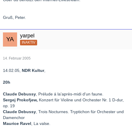
Gruß, Peter.
yarpel
INAKTIV
14. Februar 2005
14.02.05,
NDR Kultur
,
20h
Claude Debussy
, Prélude á la'après-midi d'un faune.
Sergej Prokofjew,
Konzert für Violine und Orchester Nr. 1 D-dur,
op. 19
Claude Debussy
, Trois Nocturnes. Tryptichon für Orchester und
Damenchor
Maurice Ravel
, La valse.