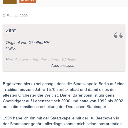
INAKTIV
2. Februar 2005
Zitat
Original von GiselherHH
Hallo,
Herr Schwartz hat eine eigene Website
(
http://www.felixschwartz.de
) und Staatskapelle Berlin ist die
Alles anzeigen
Bezeichnung des Orchesters der Berliner Staatsoper (Chef
Daniel Barenboim), wenn es Konzerte spielt.
Ergänzend hierzu sei gesagt, dass die Staatskapelle Berlin auf eine
Grüße
Tradition bis zum Jahre 1570 zurück blickt und damit eines der
ältesten Orchester der Welt ist. Daniel Barenboim ist übrigens
GiselherHH
Chefdirigent auf Lebenszeit seit 2000 und hatte von 1992 bis 2002
auch die künstlerische Leitung der Deutschen Staatsoper.
1994 habe ich Ihn mit der Staatskapelle mit der IX. Beethoven in
der Staatsoper gehört, allerdings konnte mich seine Interpretation