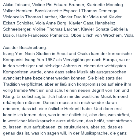
Akiko Tatsumi, Violine Piri Eduard Brunner, Klarinette Monolog
Volker Hemken, Bassklarinette Espace I Thomas Demenga,
Violoncello Thomas Larcher, Klavier Duo für Viola und Klavier
Eckart Schloifer, Viola Anne Borg, Klavier Gasa Hansheinz
Schneeberger, Violine Thomas Larcher, Klavier Sonata Gabriella
Bosio, Harfe Francesco Pomarico, Oboe Ulrich von Wrochem, Viola
Aus der Beschreibung:
Isang Yun: Nach Studien in Seoul und Osaka kam der koreanische
Komponist Isang Yun 1957 als Vierzigjähriger nach Europa, wo er
in den sechziger und siebziger Jahren zu einem der wichtigsten
Komponisten wurde, ohne dass seine Musik als ausgesprochen
avanciert hätte bezeichnet werden können. Sie blieb stets der
Tradition verpflichtet, aber er ließ sich kompromisslos auf eine ihm
völlig fremde Welt ein und schuf einen neuen Begriff von Ton und
Klang. Er selbst sagte: „Ich habe mir die westliche Musik lernend
erkämpfen müssen. Danach musste ich mich wieder daran
erinnern, dass ich eine östliche Herkunft habe. Und dann erst
konnte ich lernen, das, was in mir östlich ist, also das, was strömt,
in westlicher Musiksprache auszudrücken, das heißt, statt strömen
zu lassen, nun aufzubauen, zu strukturieren, aber so, dass es
genau das ist, was ich sagen will, in der Musiksprache, die ganz