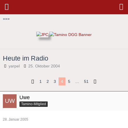
»
»
»
Heute im Radio
yarpel
25. Oktober 2004
1
2
3
4
5
…
51
Uwe
Tamino-Mitglied
28. Januar 2005