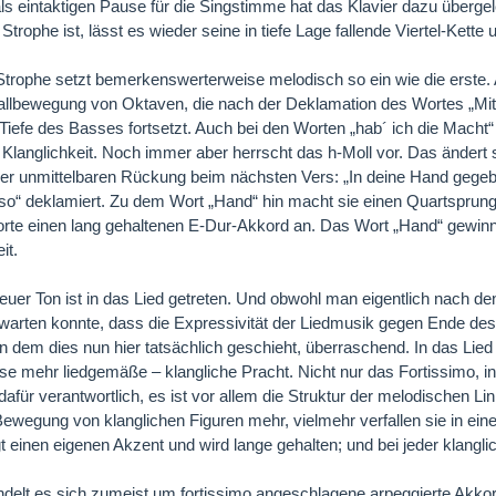
ls eintaktigen Pause für die Singstimme hat das Klavier dazu übergel
 Strophe ist, lässt es wieder seine in tiefe Lage fallende Viertel-Kett
 Strophe setzt bemerkenswerterweise melodisch so ein wie die erste. 
Fallbewegung von Oktaven, die nach der Deklamation des Wortes „Mitte
e Tiefe des Basses fortsetzt. Auch bei den Worten „hab´ ich die Macht“ 
Klanglichkeit. Noch immer aber herrscht das h-Moll vor. Das ändert s
ner unmittelbaren Rückung beim nächsten Vers: „In deine Hand gegebe
so“ deklamiert. Zu dem Wort „Hand“ hin macht sie einen Quartsprung
forte einen lang gehaltenen E-Dur-Akkord an. Das Wort „Hand“ gewinn
it.
euer Ton ist in das Lied getreten. Und obwohl man eigentlich nach 
warten konnte, dass die Expressivität der Liedmusik gegen Ende des 
in dem dies nun hier tatsächlich geschieht, überraschend. In das Lied
se mehr liedgemäße – klangliche Pracht. Nicht nur das Fortissimo, 
 dafür verantwortlich, es ist vor allem die Struktur der melodischen Li
Bewegung von klanglichen Figuren mehr, vielmehr verfallen sie in ei
ägt einen eigenen Akzent und wird lange gehalten; und bei jeder klangli
ndelt es sich zumeist um fortissimo angeschlagene arpeggierte Akko