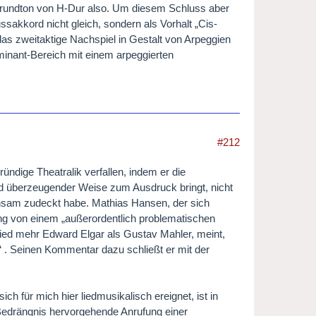
er Grundton von H-Dur also. Um diesem Schluss aber
sakkord nicht gleich, sondern als Vorhalt „Cis-
das zweitaktige Nachspiel in Gestalt von Arpeggien
inant-Bereich mit einem arpeggierten
#212
ündige Theatralik verfallen, indem er die
und überzeugender Weise zum Ausdruck bringt, nicht
ichsam zudeckt habe. Mathias Hansen, der sich
ng von einem „außerordentlich problematischen
ied mehr Edward Elgar als Gustav Mahler, meint,
d“ . Seinen Kommentar dazu schließt er mit der
ich für mich hier liedmusikalisch ereignet, ist in
Bedrängnis hervorgehende Anrufung einer