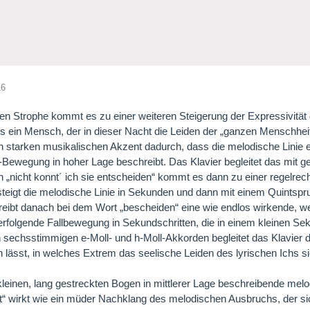
16
rten Strophe kommt es zu einer weiteren Steigerung der Expressivität
ls ein Mensch, der in dieser Nacht die Leiden der „ganzen Menschhe
en starken musikalischen Akzent dadurch, dass die melodische Linie e
-Bewegung in hoher Lage beschreibt. Das Klavier begleitet das mit 
 „nicht konnt´ ich sie entscheiden“ kommt es dann zu einer regelre
teigt die melodische Linie in Sekunden und dann mit einem Quintspr
eibt danach bei dem Wort „bescheiden“ eine wie endlos wirkende, wei
rfolgende Fallbewegung in Sekundschritten, die in einem kleinen Seku
 sechsstimmigen e-Moll- und h-Moll-Akkorden begleitet das Klavier
lässt, in welches Extrem das seelische Leiden des lyrischen Ichs si
kleinen, lang gestreckten Bogen in mittlerer Lage beschreibende mel
t“ wirkt wie ein müder Nachklang des melodischen Ausbruchs, der sic