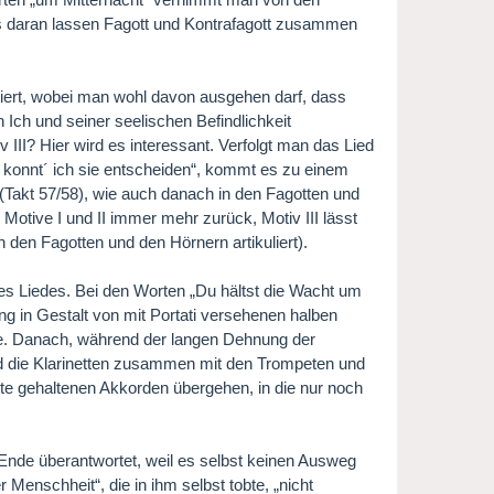
uss daran lassen Fagott und Kontrafagott zusammen
iniert, wobei man wohl davon ausgehen darf, dass
en Ich und seiner seelischen Befindlichkeit
 III? Hier wird es interessant. Verfolgt man das Lied
ht konnt´ ich sie entscheiden“, kommt es zu einem
 (Takt 57/58), wie auch danach in den Fagotten und
Motive I und II immer mehr zurück, Motiv III lässt
den Fagotten und den Hörnern artikuliert).
des Liedes. Bei den Worten „Du hältst die Wacht um
ng in Gestalt von mit Portati versehenen halben
orte. Danach, während der langen Dehnung der
und die Klarinetten zusammen mit den Trompeten und
kte gehaltenen Akkorden übergehen, in die nur noch
 Ende überantwortet, weil es selbst keinen Ausweg
 Menschheit“, die in ihm selbst tobte, „nicht