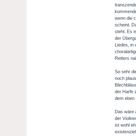
transzende
kommende 
wenn die c
scheint. D
steht. Es 
der Überga
Liedes, in
choralarti
Retters na
So sehr di
noch plaus
Blechbläse
der Harfe 
dem eben d
Das wäre a
der Violin
ist wohl e
existenzie