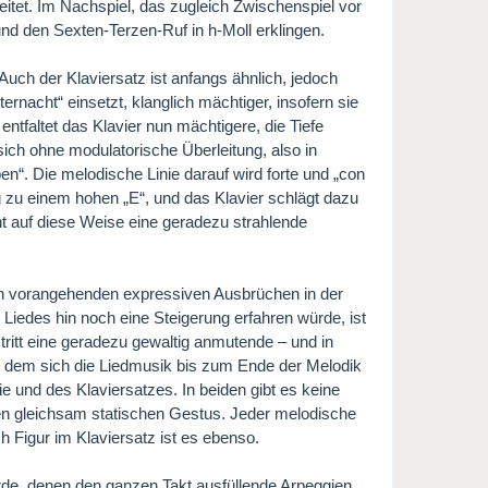
eitet. Im Nachspiel, das zugleich Zwischenspiel vor
e und den Sexten-Terzen-Ruf in h-Moll erklingen.
Auch der Klaviersatz ist anfangs ähnlich, jedoch
rnacht“ einsetzt, klanglich mächtiger, insofern sie
entfaltet das Klavier nun mächtigere, die Tiefe
ich ohne modulatorische Überleitung, also in
n“. Die melodische Linie darauf wird forte und „con
 zu einem hohen „E“, und das Klavier schlägt dazu
t auf diese Weise eine geradezu strahlende
den vorangehenden expressiven Ausbrüchen in der
Liedes hin noch eine Steigerung erfahren würde, ist
 tritt eine geradezu gewaltig anmutende – und in
in dem sich die Liedmusik bis zum Ende der Melodik
nie und des Klaviersatzes. In beiden gibt es keine
nen gleichsam statischen Gestus. Jeder melodische
ch Figur im Klaviersatz ist es ebenso.
rde, denen den ganzen Takt ausfüllende Arpeggien