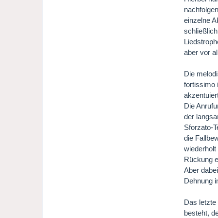
nachfolgen
einzelne A
schließlic
Liedstroph
aber vor a
Die melodi
fortissimo
akzentuier
Die Anrufu
der langsa
Sforzato-T
die Fallbe
wiederholt
Rückung e
Aber dabei
Dehnung in
Das letzte
besteht, d