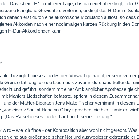
det. Das ist ein „H“ in mittlerer Lage, das da gedehnt erklingt, - d
ssene klangliche Gewicht zu verleihen, erklingt das H-Dur im Schlus
sich danach erst durch eine akkordische Modulation auflöst, so dass 
ierten Akkorden nach einer nochmaligen kurzen Rückung in den Dom
igen H-Dur-Akkord enden kann.
16
hler bezüglich dieses Liedes den Vorwurf gemacht, er sei in vordergr
lle Grenzerfahrung, die die Liedmusik zuvor in durchaus treffender 
dacht und geführt, sondern mit einer Art klanglicher Apotheose gle
h mit Mahlers Liedschaffen befasste, spricht in diesem Zusammenha
", und der Mahler-Biograph Jens Malte Fischer vernimmt in diesem L
„von einer >Soul of Hope an Glory sprechen, die hier illuminiert wir
 „Das Rätsel dieses Liedes harrt noch seiner Lösung.“
k wird – wie ich finde - der Komposition aber wohl nicht gerecht. Was s
en eine aus großer seelischer Not und auswegloser existenzieller 