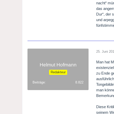
nacht“ mün
das angeme
Dur“, der 
und arpegg
fünfstimm
25. Juni 20
Man hat Ma
Helmut Hofmann
existenzie
Redakteur
zu Ende ge
ausführlic
Beiträge
8.822
Tongebilde
man könne 
Bemerkung:
Diese Kriti
seinem Wes