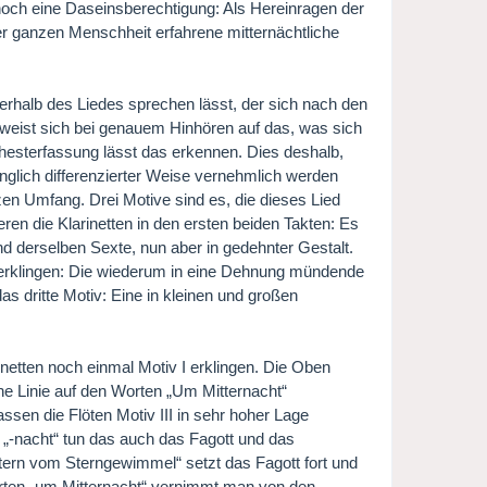
noch eine Daseinsberechtigung: Als Hereinragen der
r ganzen Menschheit erfahrene mitternächtliche
nerhalb des Liedes sprechen lässt, der sich nach den
erweist sich bei genauem Hinhören auf das, was sich
chesterfassung lässt das erkennen. Dies deshalb,
anglich differenzierter Weise vernehmlich werden
en Umfang. Drei Motive sind es, die dieses Lied
ren die Klarinetten in den ersten beiden Takten: Es
und derselben Sexte, nun aber in gedehnter Gestalt.
 erklingen: Die wiederum in eine Dehnung mündende
as dritte Motiv: Eine in kleinen und großen
inetten noch einmal Motiv I erklingen. Die Oben
he Linie auf den Worten „Um Mitternacht“
ssen die Flöten Motiv III in sehr hoher Lage
 „-nacht“ tun das auch das Fagott und das
Stern vom Sterngewimmel“ setzt das Fagott fort und
Worten „um Mitternacht“ vernimmt man von den