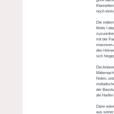
Klarinette
noch einmal
Die mitter
Motiv I das
zuzuordnen
mit der Pa
massiven A
den Hörner
sich hinge
Die Antwor
Mitternach
Noten, und
melodische
der Basstu
die Harfen
Dann wäre 
aus seiner