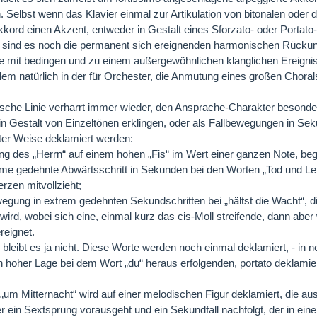
. Selbst wenn das Klavier einmal zur Artikulation von bitonalen oder 
kkord einen Akzent, entweder in Gestalt eines Sforzato- oder Portat
h sind es noch die permanent sich ereignenden harmonischen Rückunge
e mit bedingen und zu einem außergewöhnlichen klanglichen Ereignis
llem natürlich in der für Orchester, die Anmutung eines großen Chorals
sche Linie verharrt immer wieder, den Ansprache-Charakter besonde
 in Gestalt von Einzeltönen erklingen, oder als Fallbewegungen in S
ter Weise deklamiert werden:
ng des „Herrn“ auf einem hohen „Fis“ im Wert einer ganzen Note, beg
me gedehnte Abwärtsschritt in Sekunden bei den Worten „Tod und Le
erzen mitvollzieht;
wegung in extrem gedehnten Sekundschritten bei „hältst die Wacht“, die
 wird, wobei sich eine, einmal kurz das cis-Moll streifende, dann a
reignet.
 bleibt es ja nicht. Diese Worte werden noch einmal deklamiert, - in 
 hoher Lage bei dem Wort „du“ heraus erfolgenden, portato deklamie
 „um Mitternacht“ wird auf einer melodischen Figur deklamiert, die au
er ein Sextsprung vorausgeht und ein Sekundfall nachfolgt, der in ein