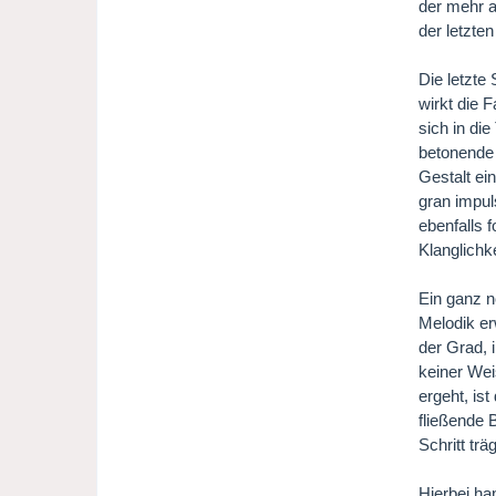
der mehr a
der letzten
Die letzte
wirkt die 
sich in di
betonende 
Gestalt ei
gran impul
ebenfalls 
Klanglichke
Ein ganz n
Melodik er
der Grad, 
keiner Wei
ergeht, ist
fließende 
Schritt tr
Hierbei ha