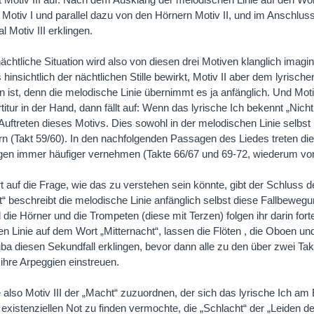
n Motiv I und parallel dazu von den Hörnern Motiv II, und im Anschl
 Motiv III erklingen.
nächtliche Situation wird also von diesen drei Motiven klanglich imag
 hinsichtlich der nächtlichen Stille bewirkt, Motiv II aber dem lyrisch
 ist, denn die melodische Linie übernimmt es ja anfänglich. Und Motiv
rtitur in der Hand, dann fällt auf: Wenn das lyrische Ich bekennt „Nic
uftreten dieses Motivs. Dies sowohl in der melodischen Linie selbst
n (Takt 59/60). In den nachfolgenden Passagen des Liedes treten die 
gen immer häufiger vernehmen (Takte 66/67 und 69-72, wiederum von 
t auf die Frage, wie das zu verstehen sein könnte, gibt der Schluss 
t“ beschreibt die melodische Linie anfänglich selbst diese Fallbewegu
 die Hörner und die Trompeten (diese mit Terzen) folgen ihr darin f
n Linie auf dem Wort „Mitternacht“, lassen die Flöten , die Oboen 
ba diesen Sekundfall erklingen, bevor dann alle zu den über zwei Ta
 ihre Arpeggien einstreuen.
also Motiv III der „Macht“ zuzuordnen, der sich das lyrische Ich am
 existenziellen Not zu finden vermochte, die „Schlacht“ der „Leiden der