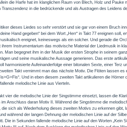
Allein die Harfe hat im klanglichen Raum von Blech, Holz und Pauke 
 Transzendenz in die bedrückende und als Austragen des Leidens de
itiker dieses Liedes so sehr verstört und sie gar von einem Bruch in
 deine Hand gegeben“ bei dem Wort „Herr“ in Takt 77 ereignen soll, 
musikalisch ereignet, keineswegs als ein solcher. Und gerade die Or
it ihrem Instrumentarium das motivische Material der Liedmusik in kl
n. Man begegnet ihm in der Musik der ersten Strophe in seinem ganz
prägen und seine musikalische Aussage generieren. Das erste artikulie
 Moll harmonisierte Aufeinanderfolge einer bitonalen Sexte, einer Terz 
weiten Takt vernimmt man das nächste Motiv. Die Flöten lassen es
Fis>G>Fis“. Und in eben diesem zweiten Takt artikulieren die Hörner d
allende melodische Linie aus Vierteln.
akt vier die melodische Linie der Singstimme einsetzt, lassen die Klar
en im Anschluss daran Motiv II. Während die Singstimme die melodisc
, die sich als Wiederholung dieses zweiten Motivs zu erkennen gibt, la
 und während der langen Dehnung der melodischen Linie auf der Silbe
tt. Die in Sekunden fallende melodische Linie auf den Worten „Kein 
it Motiv III auf. Nach dem Ausklang der melodischen Linie auf den 