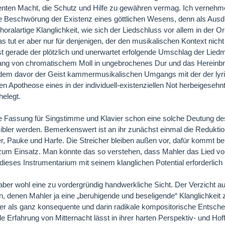
nten Macht, die Schutz und Hilfe zu gewähren vermag. Ich vernehme
Beschwörung der Existenz eines göttlichen Wesens, denn als Ausd
horalartige Klanglichkeit, wie sich der Liedschluss vor allem in der 
as tut er aber nur für denjenigen, der den musikalischen Kontext nich
ist gerade der plötzlich und unerwartet erfolgende Umschlag der Li
ng von chromatischem Moll in ungebrochenes Dur und das Hereinbre
 dem davor der Geist kammermusikalischen Umgangs mit der der lyr
gen Apotheose eines in der individuell-existenziellen Not herbeigese
helegt.
e Fassung für Singstimme und Klavier schon eine solche Deutung des 
ibler werden. Bemerkenswert ist an ihr zunächst einmal die Redukti
r, Pauke und Harfe. Die Streicher bleiben außen vor, dafür kommt b
zum Einsatz. Man könnte das so verstehen, dass Mahler das Lied vo
ieses Instrumentarium mit seinem klanglichen Potential erforderlich i
ber wohl eine zu vordergründig handwerkliche Sicht. Der Verzicht au
en, denen Mahler ja eine „beruhigende und beseligende“ Klanglichkeit 
her als ganz konsequente und darin radikale kompositorische Entsche
lle Erfahrung von Mitternacht lässt in ihrer harten Perspektiv- und Hof