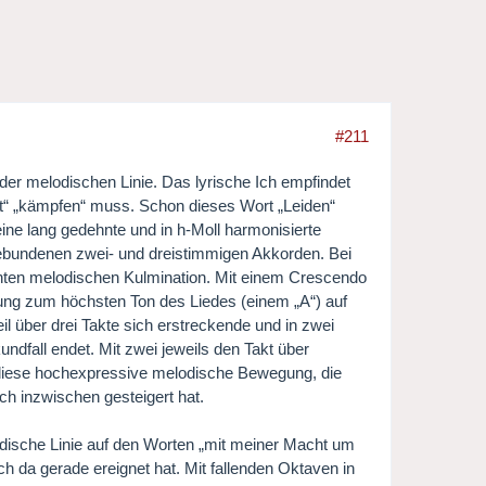
#211
 der melodischen Linie. Das lyrische Ich empfindet
it“ „kämpfen“ muss. Schon dieses Wort „Leiden“
ine lang gedehnte und in h-Moll harmonisierte
gebundenen zwei- und dreistimmigen Akkorden. Bei
chten melodischen Kulmination. Mit einem Crescendo
ung zum höchsten Ton des Liedes (einem „A“) auf
l über drei Takte sich erstreckende und in zwei
ndfall endet. Mit zwei jeweils den Takt über
 diese hochexpressive melodische Bewegung, die
ch inzwischen gesteigert hat.
odische Linie auf den Worten „mit meiner Macht um
h da gerade ereignet hat. Mit fallenden Oktaven in