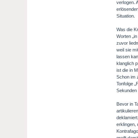
verlogen. 
erlösenden
Situation.
Was die Kr
Worten „in
zuvor lied
weil sie m
lassen kan
klanglich 
ist die in
Schon im z
Tonfolge „
Sekunden f
Bevor in T
artikulier
deklamiert
erklingen,
Kontrafago
greift dam