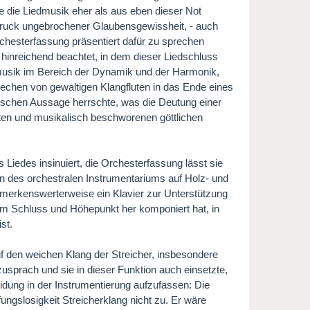
 die Liedmusik eher als aus eben dieser Not
ruck ungebrochener Glaubensgewissheit, - auch
Orchesterfassung präsentiert dafür zu sprechen
t hinreichend beachtet, in dem dieser Liedschluss
edmusik im Bereich der Dynamik und der Harmonik,
chen von gewaltigen Klangfluten in das Ende eines
ischen Aussage herrschte, was die Deutung einer
hnten und musikalisch beschworenen göttlichen
Liedes insinuiert, die Orchesterfassung lässt sie
on des orchestralen Instrumentariums auf Holz- und
emerkenswerterweise ein Klavier zur Unterstützung
m Schluss und Höhepunkt her komponiert hat, in
st.
f den weichen Klang der Streicher, insbesondere
zusprach und sie in dieser Funktion auch einsetzte,
idung in der Instrumentierung aufzufassen: Die
fungslosigkeit Streicherklang nicht zu. Er wäre