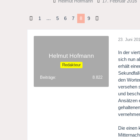
Helmut Hofmann
17. Februar 2016
1
…
5
6
7
8
9
23. Juni 20
In der vie
Helmut Hofmann
sich nun a
Redakteur
erhält ein
Sekundfall
Beiträge
8.822
den Worten
versehen s
und beschr
Ansätzen e
gehaltenen
vernehmen 
Die einen 
Mitternach