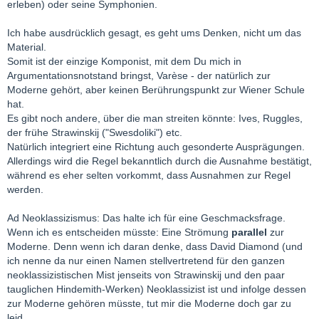
erleben) oder seine Symphonien.
Ich habe ausdrücklich gesagt, es geht ums Denken, nicht um das
Material.
Somit ist der einzige Komponist, mit dem Du mich in
Argumentationsnotstand bringst, Varèse - der natürlich zur
Moderne gehört, aber keinen Berührungspunkt zur Wiener Schule
hat.
Es gibt noch andere, über die man streiten könnte: Ives, Ruggles,
der frühe Strawinskij ("Swesdoliki") etc.
Natürlich integriert eine Richtung auch gesonderte Ausprägungen.
Allerdings wird die Regel bekanntlich durch die Ausnahme bestätigt,
während es eher selten vorkommt, dass Ausnahmen zur Regel
werden.
Ad Neoklassizismus: Das halte ich für eine Geschmacksfrage.
Wenn ich es entscheiden müsste: Eine Strömung
parallel
zur
Moderne. Denn wenn ich daran denke, dass David Diamond (und
ich nenne da nur einen Namen stellvertretend für den ganzen
neoklassizistischen Mist jenseits von Strawinskij und den paar
tauglichen Hindemith-Werken) Neoklassizist ist und infolge dessen
zur Moderne gehören müsste, tut mir die Moderne doch gar zu
leid...