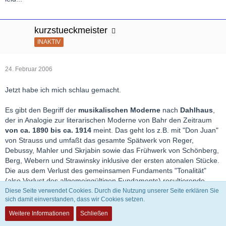
kurzstueckmeister
INAKTIV
24. Februar 2006
Jetzt habe ich mich schlau gemacht.
Es gibt den Begriff der
musikalischen Moderne
nach
Dahlhaus
,
der in Analogie zur literarischen Moderne von Bahr den Zeitraum
von ca. 1890 bis ca. 1914
meint. Das geht los z.B. mit "Don Juan"
von Strauss und umfaßt das gesamte Spätwerk von Reger,
Debussy, Mahler und Skrjabin sowie das Frühwerk von Schönberg,
Berg, Webern und Strawinsky inklusive der ersten atonalen Stücke.
Die aus dem Verlust des gemeinsamen Fundaments "Tonalität"
(also Verlust des allgemeingültigen Fundaments) resultierende
Vielfalt an Stilen, die wenig miteinander zu tun haben müssen,
Diese Seite verwendet Cookies. Durch die Nutzung unserer Seite erklären Sie
sich damit einverstanden, dass wir Cookies setzen.
gehört nicht mehr zur
Moderne nach Dahlhaus
.
Weitere Informationen
Schließen
1919 wurde der Begriff der
Neuen Musik
erstmals geprägt,