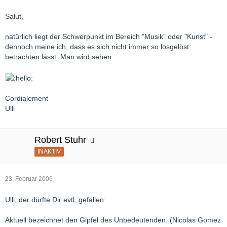
allgemein?
Salut,
Herzliche Grüße,
natürlich liegt der Schwerpunkt im Bereich "Musik" oder "Kunst" -
Christian
dennoch meine ich, dass es sich nicht immer so losgelöst
betrachten lässt. Man wird sehen...
Cordialement
Ulli
Robert Stuhr
INAKTIV
23. Februar 2006
Ulli, der dürfte Dir evtl. gefallen:
Aktuell bezeichnet den Gipfel des Unbedeutenden. (Nicolas Gomez