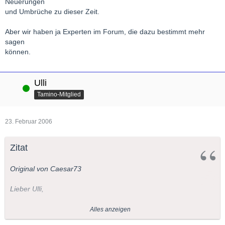
Neuerungen
und Umbrüche zu dieser Zeit.
Aber wir haben ja Experten im Forum, die dazu bestimmt mehr
sagen
können.
Ulli
Online
Tamino-Mitglied
23. Februar 2006
Zitat
Original von Caesar73
Lieber Ulli,
wonach ist hier gefragt? Nach einer Definition des Begriffs
Alles anzeigen
"Musikalische Moderne" oder nach dem Begriff "Modern"