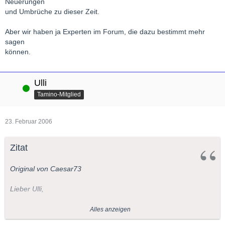
Neuerungen
und Umbrüche zu dieser Zeit.
Aber wir haben ja Experten im Forum, die dazu bestimmt mehr
sagen
können.
Ulli
Online
Tamino-Mitglied
23. Februar 2006
Zitat
Original von Caesar73
Lieber Ulli,
wonach ist hier gefragt? Nach einer Definition des Begriffs
Alles anzeigen
"Musikalische Moderne" oder nach dem Begriff "Modern"