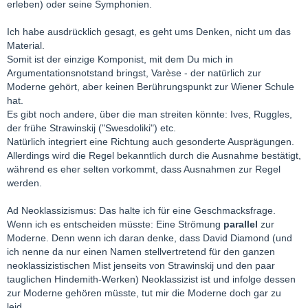
erleben) oder seine Symphonien.
Ich habe ausdrücklich gesagt, es geht ums Denken, nicht um das
Material.
Somit ist der einzige Komponist, mit dem Du mich in
Argumentationsnotstand bringst, Varèse - der natürlich zur
Moderne gehört, aber keinen Berührungspunkt zur Wiener Schule
hat.
Es gibt noch andere, über die man streiten könnte: Ives, Ruggles,
der frühe Strawinskij ("Swesdoliki") etc.
Natürlich integriert eine Richtung auch gesonderte Ausprägungen.
Allerdings wird die Regel bekanntlich durch die Ausnahme bestätigt,
während es eher selten vorkommt, dass Ausnahmen zur Regel
werden.
Ad Neoklassizismus: Das halte ich für eine Geschmacksfrage.
Wenn ich es entscheiden müsste: Eine Strömung
parallel
zur
Moderne. Denn wenn ich daran denke, dass David Diamond (und
ich nenne da nur einen Namen stellvertretend für den ganzen
neoklassizistischen Mist jenseits von Strawinskij und den paar
tauglichen Hindemith-Werken) Neoklassizist ist und infolge dessen
zur Moderne gehören müsste, tut mir die Moderne doch gar zu
leid...