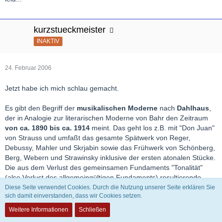
kurzstueckmeister
INAKTIV
24. Februar 2006
Jetzt habe ich mich schlau gemacht.
Es gibt den Begriff der
musikalischen Moderne
nach
Dahlhaus
,
der in Analogie zur literarischen Moderne von Bahr den Zeitraum
von ca. 1890 bis ca. 1914
meint. Das geht los z.B. mit "Don Juan"
von Strauss und umfaßt das gesamte Spätwerk von Reger,
Debussy, Mahler und Skrjabin sowie das Frühwerk von Schönberg,
Berg, Webern und Strawinsky inklusive der ersten atonalen Stücke.
Die aus dem Verlust des gemeinsamen Fundaments "Tonalität"
(also Verlust des allgemeingültigen Fundaments) resultierende
Vielfalt an Stilen, die wenig miteinander zu tun haben müssen,
Diese Seite verwendet Cookies. Durch die Nutzung unserer Seite erklären Sie
sich damit einverstanden, dass wir Cookies setzen.
gehört nicht mehr zur
Moderne nach Dahlhaus
.
Weitere Informationen
Schließen
1919 wurde der Begriff der
Neuen Musik
erstmals geprägt,