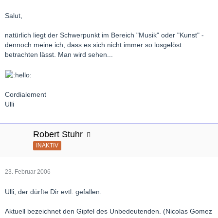
allgemein?
Salut,
Herzliche Grüße,
natürlich liegt der Schwerpunkt im Bereich "Musik" oder "Kunst" -
Christian
dennoch meine ich, dass es sich nicht immer so losgelöst
betrachten lässt. Man wird sehen...
Cordialement
Ulli
Robert Stuhr
INAKTIV
23. Februar 2006
Ulli, der dürfte Dir evtl. gefallen:
Aktuell bezeichnet den Gipfel des Unbedeutenden. (Nicolas Gomez