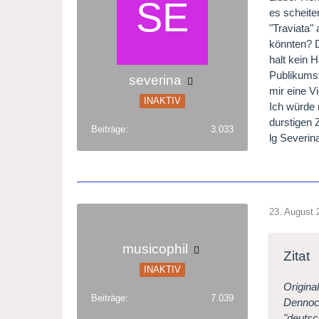
es scheite
"Traviata" 
könnten? D
halt kein 
Publikumsv
severina
mir eine V
INAKTIV
Ich würde 
durstigen 
Beiträge
3.033
lg Severi
23. August 
musicophil
Zitat
INAKTIV
Origina
Beiträge
7.039
Dennoch
"deutsc