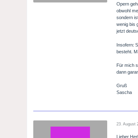
Opern gehö
obwohl mei
sondern is
wenig bis 
jetzt deut
Insofern: 
besteht. M
Für mich s
dann garan
Gruß
Sascha
23. August 
Lieber Her