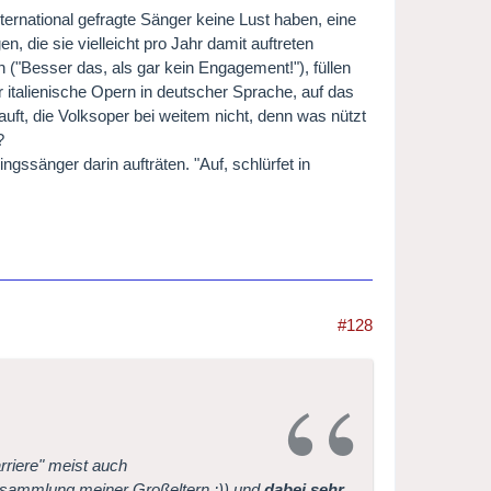
nternational gefragte Sänger keine Lust haben, eine
n, die sie vielleicht pro Jahr damit auftreten
n ("Besser das, als gar kein Engagement!"), füllen
 italienische Opern in deutscher Sprache, auf das
ft, die Volksoper bei weitem nicht, denn was nützt
?
gssänger darin aufträten. "Auf, schlürfet in
#128
rriere" meist auch
ensammlung meiner Großeltern ;)) und
dabei sehr