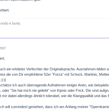
rbert.
mondo è burla.
2007
ert,
 auch ein erklärter Verfechter der Originalsprache. Ausnahmen bilden 
ise die von Dir empfohlene 52er "Forza" mit Schock, Martinis, Mette
;):))
schätze ich auch überragende Aufnahmen einiger Arien, wie beispiel
e, oder "Sie hat mich nie geliebt" von Kipnis oder Frick. Die sind auf
t mir dabei allerdings ähnlich tolerabel, wie die Klangqualität und d
ch will zumindest gestehen, dass ich am Anfang meiner "Opernkarrier