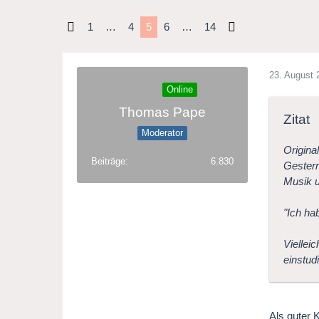
1
…
4
5
6
…
14
23. August 
Online
Thomas Pape
Zitat
Moderator
Origina
Beiträge
6.830
Gestern
Musik u
"Ich ha
Viellei
einstud
Als guter 