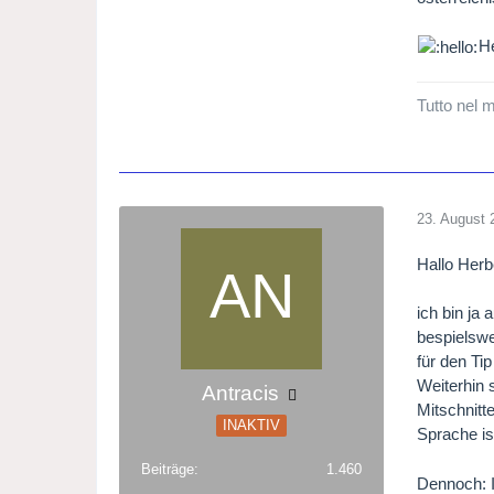
He
Tutto nel 
23. August 
Hallo Herb
ich bin ja
bespielswe
für den Tip 
Weiterhin 
Antracis
Mitschnitt
INAKTIV
Sprache is
Beiträge
1.460
Dennoch: I