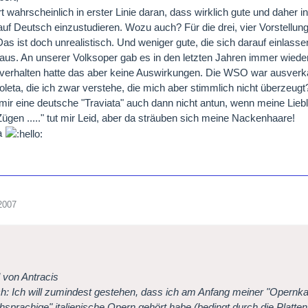
rt wahrscheinlich in erster Linie daran, dass wirklich gute und daher i
auf Deutsch einzustudieren. Wozu auch? Für die drei, vier Vorstellunge
as ist doch unrealistisch. Und weniger gute, die sich darauf einlasse
Haus. An unserer Volksoper gab es in den letzten Jahren immer wieder
erhalten hatte das aber keine Auswirkungen. Die WSO war ausverkau
ioleta, die ich zwar verstehe, die mich aber stimmlich nicht überzeugt
mir eine deutsche "Traviata" auch dann nicht antun, wenn meine Lieblin
Zügen ....." tut mir Leid, aber da sträuben sich meine Nackenhaare!
na
2007
l von Antracis
: Ich will zumindest gestehen, dass ich am Anfang meiner "Opernka
hsprachige" italienische Opern gehört habe (bedingt durch die Platt