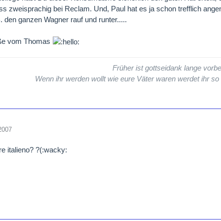
iss zweisprachig bei Reclam. Und, Paul hat es ja schon trefflich ange
. den ganzen Wagner rauf und runter.....
üße vom Thomas
Früher ist gottseidank lange vorbe
Wenn ihr werden wollt wie eure Väter waren werdet ihr so
2007
re italieno? ?(:wacky: