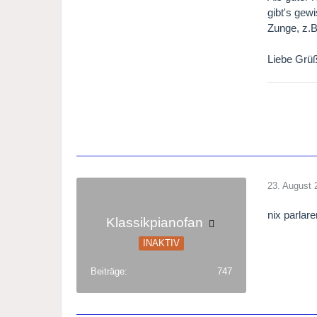
gibt's gew
Zunge, z.B
Liebe Gr
23. August 
nix parlare
Klassikpianofan
INAKTIV
Beiträge
747