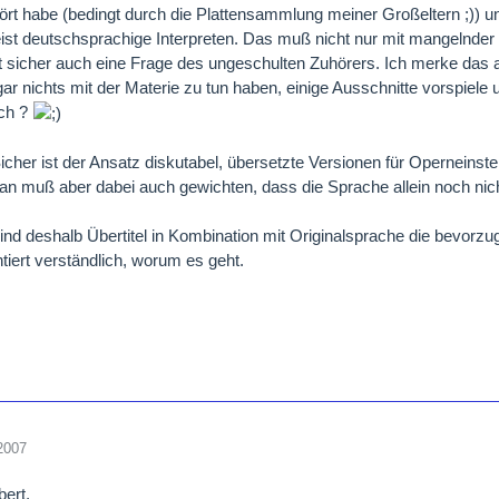
rt habe (bedingt durch die Plattensammlung meiner Großeltern ;)) un
st deutschsprachige Interpreten. Das muß nicht nur mit mangelnde
t sicher auch eine Frage des ungeschulten Zuhörers. Ich merke das
gar nichts mit der Materie zu tun haben, einige Ausschnitte vorspiele
sch ?
Sicher ist der Ansatz diskutabel, übersetzte Versionen für Operneinst
an muß aber dabei auch gewichten, dass die Sprache allein noch nich
ind deshalb Übertitel in Kombination mit Originalsprache die bevorzug
tiert verständlich, worum es geht.
2007
bert,