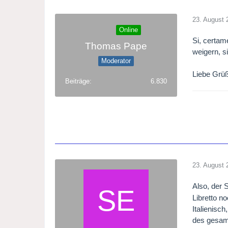
23. August 
Online
Si, certam
Thomas Pape
weigern, s
Moderator
Liebe Gr
Beiträge
6.830
23. August 
Also, der 
Libretto n
Italienisc
des gesamt