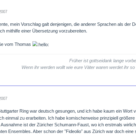
2007
ente, mein Vorschlag galt denjenigen, die anderer Sprachen als der D
ich mithilfe einer Übersetzung vorzubereiten.
üße vom Thomas
Früher ist gottseidank lange vorbe
Wenn ihr werden wollt wie eure Väter waren werdet ihr so
2007
Stuttgarter Ring war deutsch gesungen, und ich habe kaum ein Wort
och einmal zu erarbeiten. Ich habe komischerweise prinzipiell größer
h, Ausnahme ist der Züricher Schumann-Faust, wo ich erstmals wirlic
en Ensembles. Aber schon der "Fideolio" aus Zürich war doch eine s