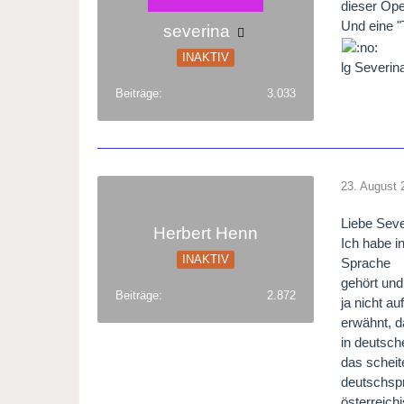
dieser Ope
Und eine "
severina
INAKTIV
lg Severi
Beiträge
3.033
23. August 
Liebe Seve
Herbert Henn
Ich habe i
INAKTIV
Sprache
gehört und
Beiträge
2.872
ja nicht a
erwähnt, 
in deutsch
das scheit
deutschsp
österreich