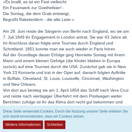
»Es knallt, es ist ein Fest vielleicht.
Ein Feuerwerk zur Goethefeier! -
Die Sontag, die dem Grab entsteigt,
Begrüßt Raketenlärm - die alte Leier.«
Am 28. Juni reiste die Sängerin von Berlin nach England, wo sie am
7. Juli 1849 ihr Engagement in London antrat; Sie war 43 Jahre alt.
Im Anschluss daran folgte eine Tournee durch England und
Schottland. 1851 konnte man sie auch wieder in Paris hören.
Auf der Grundlage dieser Erfolge ging Henriette Sontag mit ihrem
Mann und einem kleinen Gefolge (die Kinder blieben in Europa
zurück) auf eine Tournee durch die USA. Zunächst gab sie in New
York 23 Konzerte und trat in der Oper auf; danach folgten Auftritte
in Buffalo, Cleveland, St. Louis, Louisville, Cincinnati, Washington
und New Orleans.
Von dort aus bestieg sie am 1. April 1854 das Schiff nach Vera Cruz
und reiste nach viertägiger Überfahrt mit dem Postwagen weiter.
Berichten zufolge ist ihr das Klima dort recht gut bekommen und
die Erkrankung kam am 11. Juni plötzlich, sie wurde Opfer einer
Diese Seite verwendet Cookies. Durch die Nutzung unserer Seite erklären Sie
Cholera-Erkrankung. In Europa kursierende Vergiftungsgerüchte
sich damit einverstanden, dass wir Cookies setzen.
haben eigentlich keine reale Basis.
Weitere Informationen
Schließen
Henriette Sontag starb am 17. Juni 1854 in Mexiko. Am 19. Juni