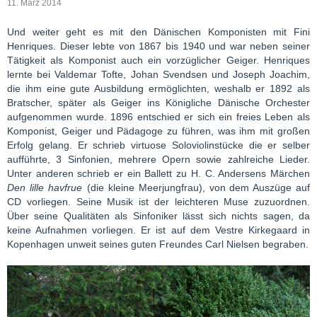
11. März 2014
Und weiter geht es mit den Dänischen Komponisten mit Fini
Henriques. Dieser lebte von 1867 bis 1940 und war neben seiner
Tätigkeit als Komponist auch ein vorzüglicher Geiger. Henriques
lernte bei Valdemar Tofte, Johan Svendsen und Joseph Joachim,
die ihm eine gute Ausbildung ermöglichten, weshalb er 1892 als
Bratscher, später als Geiger ins Königliche Dänische Orchester
aufgenommen wurde. 1896 entschied er sich ein freies Leben als
Komponist, Geiger und Pädagoge zu führen, was ihm mit großen
Erfolg gelang. Er schrieb virtuose Soloviolinstücke die er selber
aufführte, 3 Sinfonien, mehrere Opern sowie zahlreiche Lieder.
Unter anderen schrieb er ein Ballett zu H. C. Andersens Märchen
Den lille havfrue
(die kleine Meerjungfrau), von dem Auszüge auf
CD vorliegen. Seine Musik ist der leichteren Muse zuzuordnen.
Über seine Qualitäten als Sinfoniker lässt sich nichts sagen, da
keine Aufnahmen vorliegen. Er ist auf dem Vestre Kirkegaard in
Kopenhagen unweit seines guten Freundes Carl Nielsen begraben.