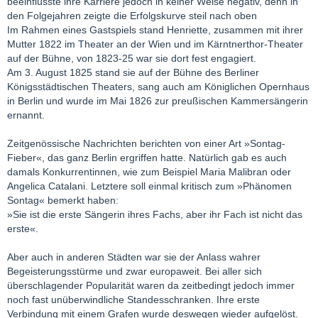
beeinflusste ihre Karriere jedoch in keiner Weise negativ, denn in
den Folgejahren zeigte die Erfolgskurve steil nach oben
Im Rahmen eines Gastspiels stand Henriette, zusammen mit ihrer
Mutter 1822 im Theater an der Wien und im Kärntnerthor-Theater
auf der Bühne, von 1823-25 war sie dort fest engagiert.
Am 3. August 1825 stand sie auf der Bühne des Berliner
Königsstädtischen Theaters, sang auch am Königlichen Opernhaus
in Berlin und wurde im Mai 1826 zur preußischen Kammersängerin
ernannt.
Zeitgenössische Nachrichten berichten von einer Art »Sontag-
Fieber«, das ganz Berlin ergriffen hatte. Natürlich gab es auch
damals Konkurrentinnen, wie zum Beispiel Maria Malibran oder
Angelica Catalani. Letztere soll einmal kritisch zum »Phänomen
Sontag« bemerkt haben:
»Sie ist die erste Sängerin ihres Fachs, aber ihr Fach ist nicht das
erste«.
Aber auch in anderen Städten war sie der Anlass wahrer
Begeisterungsstürme und zwar europaweit. Bei aller sich
überschlagender Popularität waren da zeitbedingt jedoch immer
noch fast unüberwindliche Standesschranken. Ihre erste
Verbindung mit einem Grafen wurde deswegen wieder aufgelöst.