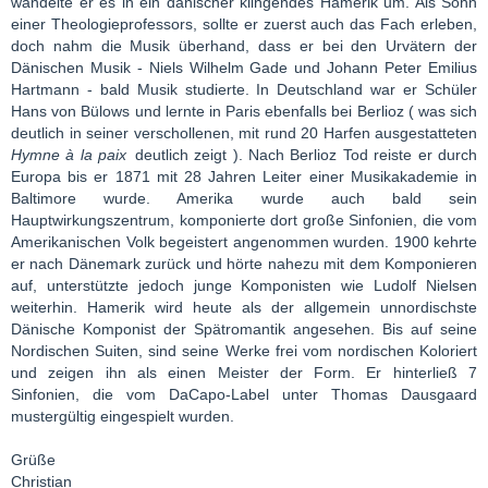
wandelte er es in ein dänischer klingendes Hamerik um. Als Sohn
einer Theologieprofessors, sollte er zuerst auch das Fach erleben,
doch nahm die Musik überhand, dass er bei den Urvätern der
Dänischen Musik - Niels Wilhelm Gade und Johann Peter Emilius
Hartmann - bald Musik studierte. In Deutschland war er Schüler
Hans von Bülows und lernte in Paris ebenfalls bei Berlioz ( was sich
deutlich in seiner verschollenen, mit rund 20 Harfen ausgestatteten
Hymne à la paix
deutlich zeigt ). Nach Berlioz Tod reiste er durch
Europa bis er 1871 mit 28 Jahren Leiter einer Musikakademie in
Baltimore wurde. Amerika wurde auch bald sein
Hauptwirkungszentrum, komponierte dort große Sinfonien, die vom
Amerikanischen Volk begeistert angenommen wurden. 1900 kehrte
er nach Dänemark zurück und hörte nahezu mit dem Komponieren
auf, unterstützte jedoch junge Komponisten wie Ludolf Nielsen
weiterhin. Hamerik wird heute als der allgemein unnordischste
Dänische Komponist der Spätromantik angesehen. Bis auf seine
Nordischen Suiten, sind seine Werke frei vom nordischen Koloriert
und zeigen ihn als einen Meister der Form. Er hinterließ 7
Sinfonien, die vom DaCapo-Label unter Thomas Dausgaard
mustergültig eingespielt wurden.
Grüße
Christian