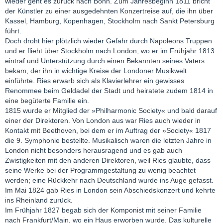
wieder geht es zurück nach Bonn. Zum Jahresbeginn 1811 bricht
der Künstler zu einer ausgedehnten Konzertreise auf, die ihn über
Kassel, Hamburg, Kopenhagen, Stockholm nach Sankt Petersburg
führt.
Doch droht hier plötzlich wieder Gefahr durch Napoleons Truppen
und er flieht über Stockholm nach London, wo er im Frühjahr 1813
eintraf und Unterstützung durch einen Bekannten seines Vaters
bekam, der ihn in wichtige Kreise der Londoner Musikwelt
einführte. Ries erwarb sich als Klavierlehrer ein gewisses
Renommee beim Geldadel der Stadt und heiratete zudem 1814 in
eine begüterte Familie ein.
1815 wurde er Mitglied der »Philharmonic Society« und bald darauf
einer der Direktoren. Von London aus war Ries auch wieder in
Kontakt mit Beethoven, bei dem er im Auftrag der »Society« 1817
die 9. Symphonie bestellte. Musikalisch waren die letzten Jahre in
London nicht besonders herausragend und es gab auch
Zwistigkeiten mit den anderen Direktoren, weil Ries glaubte, dass
seine Werke bei der Programmgestaltung zu wenig beachtet
werden; eine Rückkehr nach Deutschland wurde ins Auge gefasst.
Im Mai 1824 gab Ries in London sein Abschiedskonzert und kehrte
ins Rheinland zurück.
Im Frühjahr 1827 begab sich der Komponist mit seiner Familie
nach Frankfurt/Main, wo ein Haus erworben wurde. Das kulturelle