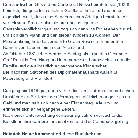
Den sardischen Gesandten Carlo Graf Rossi heiratete sie (1828)
heimlich, die gesellschaftlichen Gepflogenheiten erlaubten es
eigentlich nicht, dass eine Sängerin einen Adeligen heiratete. Als
verheiratete Frau erfüllte sie nur noch einige alte
Gastspielverpflichtungen und zog sich dann ins Privatleben zurück,
um sich dem Mann und den sieben Kindern zu widmen. Der
Preußenkönig hob die vermählte Gräfin Rossi dann unter dem
Namen von Lauenstein in den Adelsstand.
Ab Oktober 1831 lebte Henriette Sontag als Frau des Gesandten
Graf Rossi in Den Haag und kümmerte sich hauptsächlich um die
Familie und die allmählich anwachsende Kinderschar.
Die nächsten Stationen des Diplomatenhaushalts waren St.
Petersburg und Frankfurt.
Das ging bis 1848 gut, dann verlor die Familie durch die politischen
Umstände große Teile ihres Vermögens; plötzlich mangelte es an
Geld und man sah sich nach einer Einnahmequelle um und
erinnerte sich an vergangene Zeiten.
Nach einer Unterbrechung von zwanzig Jahren versuchte die
Künstlerin ihre Karriere fortzusetzen, und das Comeback gelang.
Heinrich Heine kommentiert diese Rückkehr so: