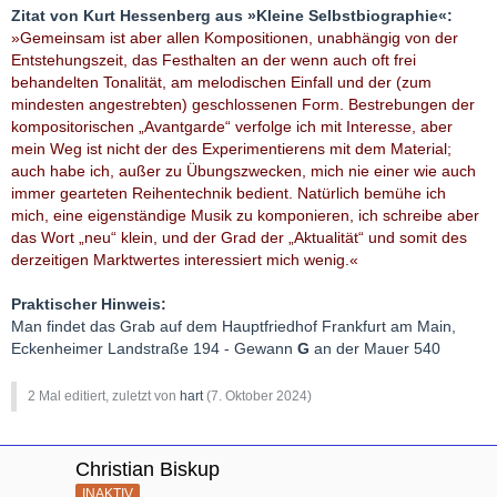
Zitat von Kurt Hessenberg aus »Kleine Selbstbiographie«:
»Gemeinsam ist aber allen Kompositionen, unabhängig von der
Entstehungszeit, das Festhalten an der wenn auch oft frei
behandelten Tonalität, am melodischen Einfall und der (zum
mindesten angestrebten) geschlossenen Form. Bestrebungen der
kompositorischen „Avantgarde“ verfolge ich mit Interesse, aber
mein Weg ist nicht der des Experimentierens mit dem Material;
auch habe ich, außer zu Übungszwecken, mich nie einer wie auch
immer gearteten Reihentechnik bedient. Natürlich bemühe ich
mich, eine eigenständige Musik zu komponieren, ich schreibe aber
das Wort „neu“ klein, und der Grad der „Aktualität“ und somit des
derzeitigen Marktwertes interessiert mich wenig.«
Praktischer Hinweis:
Man findet das Grab auf dem Hauptfriedhof Frankfurt am Main,
Eckenheimer Landstraße 194 - Gewann
G
an der Mauer 540
2 Mal editiert, zuletzt von
hart
(
7. Oktober 2024
)
Christian Biskup
INAKTIV