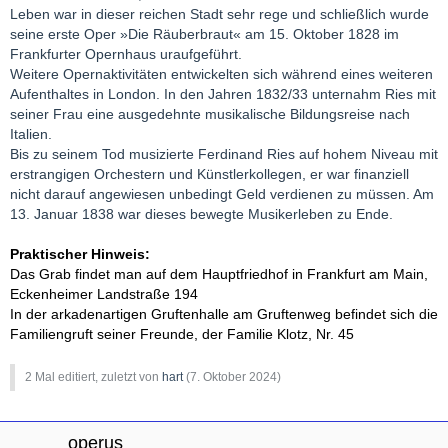
Leben war in dieser reichen Stadt sehr rege und schließlich wurde
seine erste Oper »Die Räuberbraut« am 15. Oktober 1828 im
Frankfurter Opernhaus uraufgeführt.
Weitere Opernaktivitäten entwickelten sich während eines weiteren
Aufenthaltes in London. In den Jahren 1832/33 unternahm Ries mit
seiner Frau eine ausgedehnte musikalische Bildungsreise nach
Italien.
Bis zu seinem Tod musizierte Ferdinand Ries auf hohem Niveau mit
erstrangigen Orchestern und Künstlerkollegen, er war finanziell
nicht darauf angewiesen unbedingt Geld verdienen zu müssen. Am
13. Januar 1838 war dieses bewegte Musikerleben zu Ende.
Praktischer
Hinweis:
Das Grab findet man auf dem Hauptfriedhof in Frankfurt am Main,
Eckenheimer Landstraße 194
In der arkadenartigen Gruftenhalle am Gruftenweg befindet sich die
Familiengruft seiner Freunde, der Familie Klotz, Nr. 45
2 Mal editiert, zuletzt von
hart
(
7. Oktober 2024
)
operus