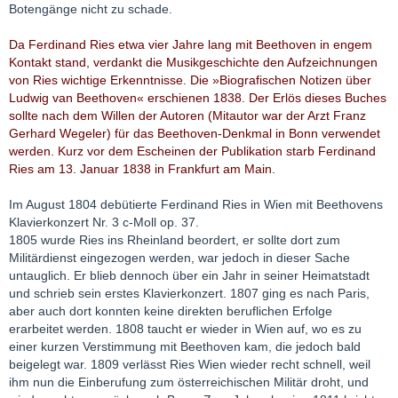
Botengänge nicht zu schade.
Da Ferdinand Ries etwa vier Jahre lang mit Beethoven in engem
Kontakt stand, verdankt die Musikgeschichte den Aufzeichnungen
von Ries wichtige Erkenntnisse. Die »Biografischen Notizen über
Ludwig van Beethoven« erschienen 1838. Der Erlös dieses Buches
sollte nach dem Willen der Autoren (Mitautor war der Arzt Franz
Gerhard Wegeler) für das Beethoven-Denkmal in Bonn verwendet
werden. Kurz vor dem Escheinen der Publikation starb Ferdinand
Ries am 13. Januar 1838 in Frankfurt am Main.
Im August 1804 debütierte Ferdinand Ries in Wien mit Beethovens
Klavierkonzert Nr. 3 c-Moll op. 37.
1805 wurde Ries ins Rheinland beordert, er sollte dort zum
Militärdienst eingezogen werden, war jedoch in dieser Sache
untauglich. Er blieb dennoch über ein Jahr in seiner Heimatstadt
und schrieb sein erstes Klavierkonzert. 1807 ging es nach Paris,
aber auch dort konnten keine direkten beruflichen Erfolge
erarbeitet werden. 1808 taucht er wieder in Wien auf, wo es zu
einer kurzen Verstimmung mit Beethoven kam, die jedoch bald
beigelegt war. 1809 verlässt Ries Wien wieder recht schnell, weil
ihm nun die Einberufung zum österreichischen Militär droht, und