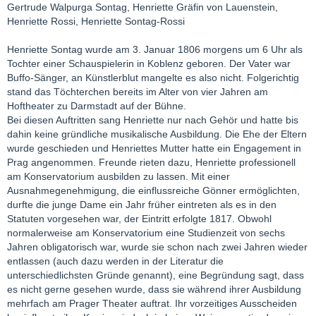
Gertrude Walpurga Sontag, Henriette Gräfin von Lauenstein,
Henriette Rossi, Henriette Sontag-Rossi
Henriette Sontag wurde am 3. Januar 1806 morgens um 6 Uhr als
Tochter einer Schauspielerin in Koblenz geboren. Der Vater war
Buffo-Sänger, an Künstlerblut mangelte es also nicht. Folgerichtig
stand das Töchterchen bereits im Alter von vier Jahren am
Hoftheater zu Darmstadt auf der Bühne.
Bei diesen Auftritten sang Henriette nur nach Gehör und hatte bis
dahin keine gründliche musikalische Ausbildung. Die Ehe der Eltern
wurde geschieden und Henriettes Mutter hatte ein Engagement in
Prag angenommen. Freunde rieten dazu, Henriette professionell
am Konservatorium ausbilden zu lassen. Mit einer
Ausnahmegenehmigung, die einflussreiche Gönner ermöglichten,
durfte die junge Dame ein Jahr früher eintreten als es in den
Statuten vorgesehen war, der Eintritt erfolgte 1817. Obwohl
normalerweise am Konservatorium eine Studienzeit von sechs
Jahren obligatorisch war, wurde sie schon nach zwei Jahren wieder
entlassen (auch dazu werden in der Literatur die
unterschiedlichsten Gründe genannt), eine Begründung sagt, dass
es nicht gerne gesehen wurde, dass sie während ihrer Ausbildung
mehrfach am Prager Theater auftrat. Ihr vorzeitiges Ausscheiden