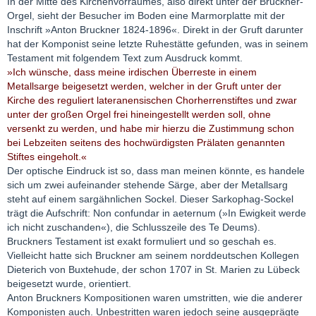
In der Mitte des Kirchenvorraumes, also direkt unter der Bruckner-
Orgel, sieht der Besucher im Boden eine Marmorplatte mit der
Inschrift »Anton Bruckner 1824-1896«. Direkt in der Gruft darunter
hat der Komponist seine letzte Ruhestätte gefunden, was in seinem
Testament mit folgendem Text zum Ausdruck kommt.
»Ich wünsche, dass meine irdischen Überreste in einem
Metallsarge beigesetzt werden, welcher in der Gruft unter der
Kirche des reguliert lateranensischen Chorherrenstiftes und zwar
unter der großen Orgel frei hineingestellt werden soll, ohne
versenkt zu werden, und habe mir hierzu die Zustimmung schon
bei Lebzeiten seitens des hochwürdigsten Prälaten genannten
Stiftes eingeholt.«
Der optische Eindruck ist so, dass man meinen könnte, es handele
sich um zwei aufeinander stehende Särge, aber der Metallsarg
steht auf einem sargähnlichen Sockel. Dieser Sarkophag-Sockel
trägt die Aufschrift: Non confundar in aeternum (»In Ewigkeit werde
ich nicht zuschanden«), die Schlusszeile des Te Deums).
Bruckners Testament ist exakt formuliert und so geschah es.
Vielleicht hatte sich Bruckner am seinem norddeutschen Kollegen
Dieterich von Buxtehude, der schon 1707 in St. Marien zu Lübeck
beigesetzt wurde, orientiert.
Anton Bruckners Kompositionen waren umstritten, wie die anderer
Komponisten auch. Unbestritten waren jedoch seine ausgeprägte