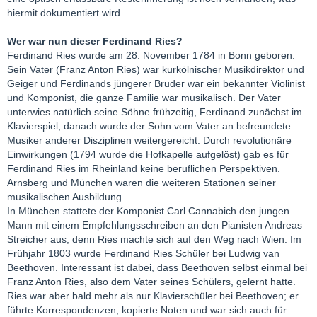
hiermit dokumentiert wird.
Wer war nun dieser Ferdinand Ries?
Ferdinand Ries wurde am 28. November 1784 in Bonn geboren.
Sein Vater (Franz Anton Ries) war kurkölnischer Musikdirektor und
Geiger und Ferdinands jüngerer Bruder war ein bekannter Violinist
und Komponist, die ganze Familie war musikalisch. Der Vater
unterwies natürlich seine Söhne frühzeitig, Ferdinand zunächst im
Klavierspiel, danach wurde der Sohn vom Vater an befreundete
Musiker anderer Disziplinen weitergereicht. Durch revolutionäre
Einwirkungen (1794 wurde die Hofkapelle aufgelöst) gab es für
Ferdinand Ries im Rheinland keine beruflichen Perspektiven.
Arnsberg und München waren die weiteren Stationen seiner
musikalischen Ausbildung.
In München stattete der Komponist Carl Cannabich den jungen
Mann mit einem Empfehlungsschreiben an den Pianisten Andreas
Streicher aus, denn Ries machte sich auf den Weg nach Wien. Im
Frühjahr 1803 wurde Ferdinand Ries Schüler bei Ludwig van
Beethoven. Interessant ist dabei, dass Beethoven selbst einmal bei
Franz Anton Ries, also dem Vater seines Schülers, gelernt hatte.
Ries war aber bald mehr als nur Klavierschüler bei Beethoven; er
führte Korrespondenzen, kopierte Noten und war sich auch für