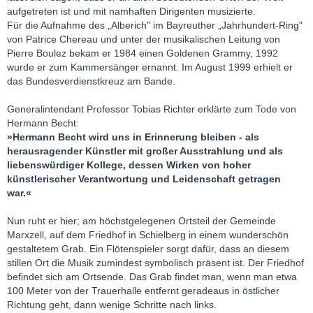
aufgetreten ist und mit namhaften Dirigenten musizierte.
Für die Aufnahme des „Alberich" im Bayreuther „Jahrhundert-Ring"
von Patrice Chereau und unter der musikalischen Leitung von
Pierre Boulez bekam er 1984 einen Goldenen Grammy, 1992
wurde er zum Kammersänger ernannt. Im August 1999 erhielt er
das Bundesverdienstkreuz am Bande.
Generalintendant Professor Tobias Richter erklärte zum Tode von
Hermann Becht:
»Hermann Becht wird uns in Erinnerung bleiben - als
herausragender Künstler mit großer Ausstrahlung und als
liebenswürdiger Kollege, dessen Wirken von hoher
künstlerischer Verantwortung und Leidenschaft getragen
war.«
Nun ruht er hier; am höchstgelegenen Ortsteil der Gemeinde
Marxzell, auf dem Friedhof in Schielberg in einem wunderschön
gestaltetem Grab. Ein Flötenspieler sorgt dafür, dass an diesem
stillen Ort die Musik zumindest symbolisch präsent ist. Der Friedhof
befindet sich am Ortsende. Das Grab findet man, wenn man etwa
100 Meter von der Trauerhalle entfernt geradeaus in östlicher
Richtung geht, dann wenige Schritte nach links.