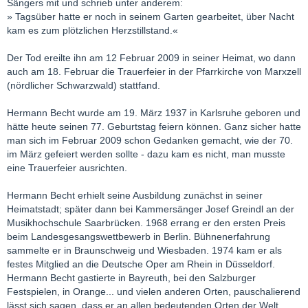
Sängers mit und schrieb unter anderem:
» Tagsüber hatte er noch in seinem Garten gearbeitet, über Nacht
kam es zum plötzlichen Herzstillstand.«
Der Tod ereilte ihn am 12 Februar 2009 in seiner Heimat, wo dann
auch am 18. Februar die Trauerfeier in der Pfarrkirche von Marxzell
(nördlicher Schwarzwald) stattfand.
Hermann Becht wurde am 19. März 1937 in Karlsruhe geboren und
hätte heute seinen 77. Geburtstag feiern können. Ganz sicher hatte
man sich im Februar 2009 schon Gedanken gemacht, wie der 70.
im März gefeiert werden sollte - dazu kam es nicht, man musste
eine Trauerfeier ausrichten.
Hermann Becht erhielt seine Ausbildung zunächst in seiner
Heimatstadt; später dann bei Kammersänger Josef Greindl an der
Musikhochschule Saarbrücken. 1968 errang er den ersten Preis
beim Landesgesangswettbewerb in Berlin. Bühnenerfahrung
sammelte er in Braunschweig und Wiesbaden. 1974 kam er als
festes Mitglied an die Deutsche Oper am Rhein in Düsseldorf.
Hermann Becht gastierte in Bayreuth, bei den Salzburger
Festspielen, in Orange... und vielen anderen Orten, pauschalierend
lässt sich sagen, dass er an allen bedeutenden Orten der Welt