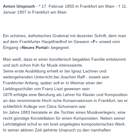
Anton Urspruch
- * 17. Februar 1850 in Frankfurt am Main - † 11.
Januar 1907 in Frankfurt am Main
Ein schönes, ästhetisches Grabmal mit dezenter Schrift, dem man
auf dem Frankfurter Hauptfriedhof im Gewann »
F
« unweit vom
Eingang »
Neues Portal
« begegnet.
Man weiß, dass er einer künstlerisch begabten Familie entstammt
und sich schon früh für Musik interessierte.
Seine erste Ausbildung erhielt er bei Ignaz Lachner und
weitergehenden Unterricht bei Joachim Raff - soweit sein
Frankfurter Anfang; später soll er in Weimar einer der
Lieblingsschüler von Franz Liszt gewesen sein.
1878 erfolgte eine Berufung als Lehrer für Klavier und Komposition
an das renommierte Hoch´sche Konservatorium in Frankfurt, wo er
schließlich Kollege von Clara Schumann war.
Im Jahre 1883 heiratete er die Tochter eines Musikverlegers, eine
recht günstige Konstellation für einen Komponisten. Neben seiner
Lehrtätigkeit schuf er ein breit angelegtes kompositorisches Werk.
In seiner aktiven Zeit gehörte Urspruch zu den namhaften