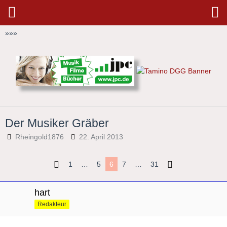
»
»
»
Der Musiker Gräber
Rheingold1876
22. April 2013
1
…
5
6
7
…
31
hart
Redakteur