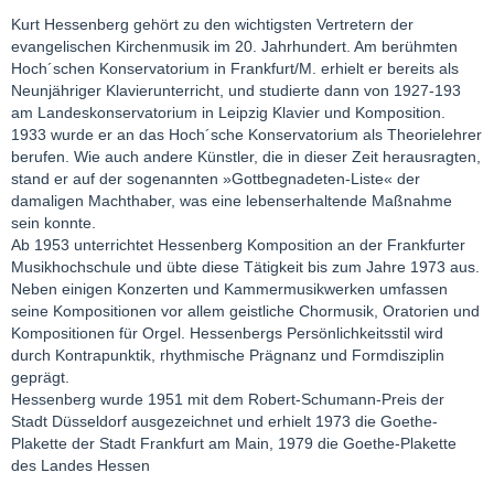
Kurt Hessenberg gehört zu den wichtigsten Vertretern der
evangelischen Kirchenmusik im 20. Jahrhundert. Am berühmten
Hoch´schen Konservatorium in Frankfurt/M. erhielt er bereits als
Neunjähriger Klavierunterricht, und studierte dann von 1927-193
am Landeskonservatorium in Leipzig Klavier und Komposition.
1933 wurde er an das Hoch´sche Konservatorium als Theorielehrer
berufen. Wie auch andere Künstler, die in dieser Zeit herausragten,
stand er auf der sogenannten »Gottbegnadeten-Liste« der
damaligen Machthaber, was eine lebenserhaltende Maßnahme
sein konnte.
Ab 1953 unterrichtet Hessenberg Komposition an der Frankfurter
Musikhochschule und übte diese Tätigkeit bis zum Jahre 1973 aus.
Neben einigen Konzerten und Kammermusikwerken umfassen
seine Kompositionen vor allem geistliche Chormusik, Oratorien und
Kompositionen für Orgel. Hessenbergs Persönlichkeitsstil wird
durch Kontrapunktik, rhythmische Prägnanz und Formdisziplin
geprägt.
Hessenberg wurde 1951 mit dem Robert-Schumann-Preis der
Stadt Düsseldorf ausgezeichnet und erhielt 1973 die Goethe-
Plakette der Stadt Frankfurt am Main, 1979 die Goethe-Plakette
des Landes Hessen