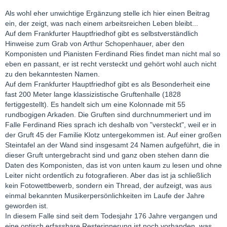
Als wohl eher unwichtige Ergänzung stelle ich hier einen Beitrag
ein, der zeigt, was nach einem arbeitsreichen Leben bleibt...
Auf dem Frankfurter Hauptfriedhof gibt es selbstverständlich
Hinweise zum Grab von Arthur Schopenhauer, aber den
Komponisten und Pianisten Ferdinand Ries findet man nicht mal so
eben en passant, er ist recht versteckt und gehört wohl auch nicht
zu den bekanntesten Namen.
Auf dem Frankfurter Hauptfriedhof gibt es als Besonderheit eine
fast 200 Meter lange klassizistische Gruftenhalle (1828
fertiggestellt). Es handelt sich um eine Kolonnade mit 55
rundbogigen Arkaden. Die Gruften sind durchnummeriert und im
Falle Ferdinand Ries sprach ich deshalb von "versteckt", weil er in
der Gruft 45 der Familie Klotz untergekommen ist. Auf einer großen
Steintafel an der Wand sind insgesamt 24 Namen aufgeführt, die in
dieser Gruft untergebracht sind und ganz oben stehen dann die
Daten des Komponisten, das ist von unten kaum zu lesen und ohne
Leiter nicht ordentlich zu fotografieren. Aber das ist ja schließlich
kein Fotowettbewerb, sondern ein Thread, der aufzeigt, was aus
einmal bekannten Musikerpersönlichkeiten im Laufe der Jahre
geworden ist.
In diesem Falle sind seit dem Todesjahr 176 Jahre vergangen und
eine optisch erfassbare Resterinnerung ist noch vorhanden, was