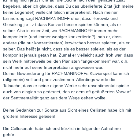
ich mag mich jetzt nicht auf die Suche nach dem genauen Zitat
begeben, aber ich glaube, dass Du das überlieferte Zitat (ich meine
keine Legende!) vielleicht falsch interpretierst. Nach meiner
Erinnerung sagt RACHMANINOFF eher, dass Horowitz und
Gieseking j e t z t dass Konzert besser spielen können, als er
selber. Also in einer Zeit, wo RACHMANINOFF immer mehr
komponierte (und immer weniger konzertierte?), sah er, dass
andere (die nur konzertiereten) inzwischen besser spielten, als er
selber. Das heißt ja nicht, dass sie es besser spielen, als es der
komponist jemals getan hat. Zumal er vielleicht auch froh war, dass
sein Werk mittlerweile bei den Pianisten "angekommen" war, d.h.
nicht mehr auf seine Interpretation angewiesen war.
Deiner Bewunderung für RACHMANINOFFs Klavierspiel kann ich
(allgemein) voll und ganz zustimmen. Allerdings wurde die
Tatsache, dass er seine eigene Werke sehr unsentimental spielte
auch von eingien so gedeutet, das er dem oft geäußerten Vorwurf
der Sentmentalität ganz aus dem Wege gehen wollte.
Deine Gedanken zur Sonate aus Sicht eines Cellisten habe ich mit
großem Interesse gelesen!
Die Cellosonate habe ich erst kürzlich in folgender Aufnahme
gehört: