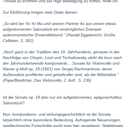
Thread zu eröffnen und auf rege Beteiligung zu hoffen, finde ich.
Zur Einführung mögen zwei Zitate dienen:
„So wird bei Yo-Yo Ma und seinem Partner Ax aus einem etwas
aufgedonnerten Salonstück ein eindringliches Exempel
spätromantischer Ensemblekunst.“ (Harald Eggebrecht, Große
Cellisten, S. 361)
„Noch ganz in der Tradition des 19. Jahrhunderts, genauer in der
Nachfolge von Chopin, Liszt und Tschaikowsky steht die kurz nach
der Jahrhundertwende komponierte… Sonate für Violoncello und
Klavier g-Moll op. 19 (1901) von Sergej Rachmaninow, deren
Außensätze profilierter und gehaltvoller sind, als die Mittelsätze.“
(Pape/Boettcher, Das Violoncello, 2. Aufl., S. 236)
Ist die Sonate op. 19 also nur ein aufgedonnertes, epigonenhaftes
Salonstück?
Nun, kompositions- und wirkungsgeschichtlich ist die Sonate
tatsächlich ohne besondere Bedeutung. Aufregende Neuerungen,
spieltechnische Fortschritte sucht man hier vergebens. Stattdessen