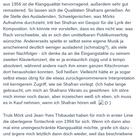
aus 1956 ist die Klangqualität hervorragend, außerdem sehr gut
remastered. So lassen sich die Qualitäten Shafrans genießen. An
die Stelle des Ausladenden, Schwelgerischen, was Mörks
Aufnahme durchzieht, tritt bei Shafran ein Gespür für die Lyrik der
Komposition. Ich könnte mir vorstellen, dass es dies nicht war, was
Rach vorschwebte, als er sich den umittelbaren Publikumserfolg
wünschte. Andererseits spielte er selbst seine eigene Musik ja
anscheinend deutlich weniger ausladend (schmalzig?), als viele
seiner Nachfolger - ich denke da an die Eingangstakte zu seinem
zweiten Klavierkonzert, die er ja erstaunlich zügig und à tempo
absolviert, während andere nach ihm einen ganzen Kitschroman
dort herausholen konnten. Soll heißen: Vielleicht hätte er ja sogar
selbst etwas übrig für die etwas zurückgenommenere Interpretation
mit kernigerem Zugriff, wie sie Shafran vorlegt. (Ich habe lange
gebraucht, um mich an Shafrans Vibrato zu gewöhnen. Ich störe
mich immer noch daran, aber inzwischen weiß ich eben, ich muss
es in Kauf nehmen, wenn ich Shafran hören will.
)
Truls Mörk und Jean-Yves Thibaudet haben für mich in erster Linie
die überlegene Tontechnik von 1994 für sich. Wenn ich dann also
mal eine uneingeschränkte Klangqualität möchte, greife ich dazu -
und ärgere mich letztlich dann doch wieder, weil das beschriebene