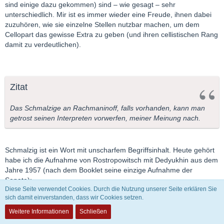
sind einige dazu gekommen) sind – wie gesagt – sehr
unterschiedlich. Mir ist es immer wieder eine Freude, ihnen dabei
zuzuhören, wie sie einzelne Stellen nutzbar machen, um dem
Cellopart das gewisse Extra zu geben (und ihren cellistischen Rang
damit zu verdeutlichen).
Zitat
Das Schmalzige an Rachmaninoff, falls vorhanden, kann man
getrost seinen Interpreten vorwerfen, meiner Meinung nach.
Schmalzig ist ein Wort mit unscharfem Begriffsinhalt. Heute gehört
habe ich die Aufnahme von Rostropowitsch mit Dedyukhin aus dem
Jahre 1957 (nach dem Booklet seine einzige Aufnahme der
Sonate):
Diese Seite verwendet Cookies. Durch die Nutzung unserer Seite erklären Sie
sich damit einverstanden, dass wir Cookies setzen.
[am] B000062R5A[/am]
Weitere Informationen
Schließen
Rostropowitsch reichert den Cellopart Stück in vielerlei Hinsicht an,