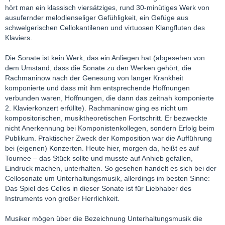
hört man ein klassisch viersätziges, rund 30-minütiges Werk von
ausufernder melodienseliger Gefühligkeit, ein Gefüge aus
schwelgerischen Cellokantilenen und virtuosen Klangfluten des
Klaviers.
Die Sonate ist kein Werk, das ein Anliegen hat (abgesehen von
dem Umstand, dass die Sonate zu den Werken gehört, die
Rachmaninow nach der Genesung von langer Krankheit
komponierte und dass mit ihm entsprechende Hoffnungen
verbunden waren, Hoffnungen, die dann das zeitnah komponierte
2. Klavierkonzert erfüllte). Rachmaninow ging es nicht um
kompositorischen, musiktheoretischen Fortschritt. Er bezweckte
nicht Anerkennung bei Komponistenkollegen, sondern Erfolg beim
Publikum. Praktischer Zweck der Komposition war die Aufführung
bei (eigenen) Konzerten. Heute hier, morgen da, heißt es auf
Tournee – das Stück sollte und musste auf Anhieb gefallen,
Eindruck machen, unterhalten. So gesehen handelt es sich bei der
Cellosonate um Unterhaltungsmusik, allerdings im besten Sinne:
Das Spiel des Cellos in dieser Sonate ist für Liebhaber des
Instruments von großer Herrlichkeit.
Musiker mögen über die Bezeichnung Unterhaltungsmusik die