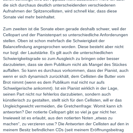
die sich durchaus deutlich unterscheidenden verschiedenen
Aufnahmen der Spitzencellisten, wird schnell klar, dass diese
Sonate viel mehr beinhaltet.
Zum zweiten ist die Sonate eben gerade deshalb schwer, weil der
Cellopart und der Pianistenpart so unterschiedliche Anforderungen
stellen. Oben ist schon mehrfach die Schwierigkeit der
Balancefindung angesprochen worden. Diese besteht aber nicht
nur bzgl. der Lautstärke. Es gilt auch die unterschiedlichen
Schwierigkeitsgrade so zum Ausgleich zu bringen oder besser
darzubieten, dass sie dem Publikum nicht als Mangel des Stückes
auffallen. So kann es durchaus vorkommen, dass der Pianist, auch
wenn er sich dynamisch zurückhält, dem Cellisten die Butter vom
Brot nimmt (wenn es dem Publikum mal nicht nur aufs
Schwelgerische ankommt). Ist ein Pianist wirklich in der Lage,
seinen Part nicht nur fehlerlos darzubieten, sondern auch
künstlerisch zu gestalten, stellt sich für den Cellisten, will er das
Ungleichgewicht vermeiden, die Gretchenfrage: Womit kann ich
antworten? Der notierte Cellopart gibt so viel ja gar nicht her.
Inwieweit ist es erlaubt, aus den notierten Noten „etwas zu
machen“, zu verzieren usw.? Die Antworten der Cellisten auf den in
meinem Besitz befindlichen CDs (seit meinem Eröffnungsbeitrag