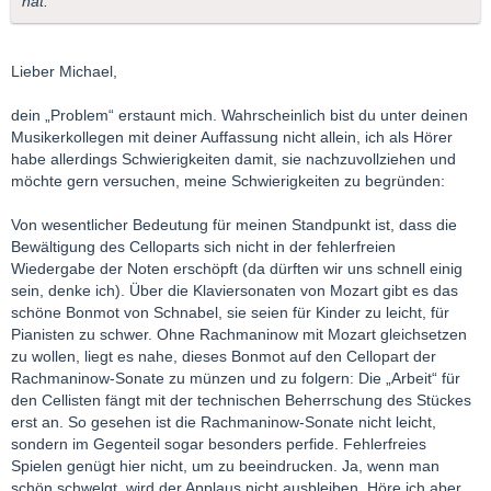
hat.
Lieber Michael,
dein „Problem“ erstaunt mich. Wahrscheinlich bist du unter deinen
Musikerkollegen mit deiner Auffassung nicht allein, ich als Hörer
habe allerdings Schwierigkeiten damit, sie nachzuvollziehen und
möchte gern versuchen, meine Schwierigkeiten zu begründen:
Von wesentlicher Bedeutung für meinen Standpunkt ist, dass die
Bewältigung des Celloparts sich nicht in der fehlerfreien
Wiedergabe der Noten erschöpft (da dürften wir uns schnell einig
sein, denke ich). Über die Klaviersonaten von Mozart gibt es das
schöne Bonmot von Schnabel, sie seien für Kinder zu leicht, für
Pianisten zu schwer. Ohne Rachmaninow mit Mozart gleichsetzen
zu wollen, liegt es nahe, dieses Bonmot auf den Cellopart der
Rachmaninow-Sonate zu münzen und zu folgern: Die „Arbeit“ für
den Cellisten fängt mit der technischen Beherrschung des Stückes
erst an. So gesehen ist die Rachmaninow-Sonate nicht leicht,
sondern im Gegenteil sogar besonders perfide. Fehlerfreies
Spielen genügt hier nicht, um zu beeindrucken. Ja, wenn man
schön schwelgt, wird der Applaus nicht ausbleiben. Höre ich aber