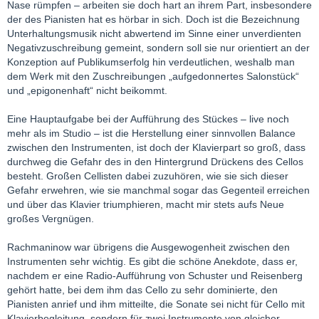
Nase rümpfen – arbeiten sie doch hart an ihrem Part, insbesondere
der des Pianisten hat es hörbar in sich. Doch ist die Bezeichnung
Unterhaltungsmusik nicht abwertend im Sinne einer unverdienten
Negativzuschreibung gemeint, sondern soll sie nur orientiert an der
Konzeption auf Publikumserfolg hin verdeutlichen, weshalb man
dem Werk mit den Zuschreibungen „aufgedonnertes Salonstück“
und „epigonenhaft“ nicht beikommt.
Eine Hauptaufgabe bei der Aufführung des Stückes – live noch
mehr als im Studio – ist die Herstellung einer sinnvollen Balance
zwischen den Instrumenten, ist doch der Klavierpart so groß, dass
durchweg die Gefahr des in den Hintergrund Drückens des Cellos
besteht. Großen Cellisten dabei zuzuhören, wie sie sich dieser
Gefahr erwehren, wie sie manchmal sogar das Gegenteil erreichen
und über das Klavier triumphieren, macht mir stets aufs Neue
großes Vergnügen.
Rachmaninow war übrigens die Ausgewogenheit zwischen den
Instrumenten sehr wichtig. Es gibt die schöne Anekdote, dass er,
nachdem er eine Radio-Aufführung von Schuster und Reisenberg
gehört hatte, bei dem ihm das Cello zu sehr dominierte, den
Pianisten anrief und ihm mitteilte, die Sonate sei nicht für Cello mit
Klavierbegleitung, sondern für zwei Instrumente von gleicher