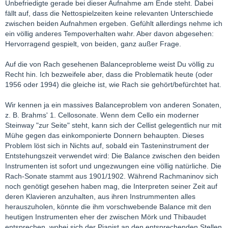
Unbefriedigte gerade bei dieser Aufnahme am Ende steht. Dabei
fällt auf, dass die Nettospielzeiten keine relevanten Unterschiede
zwischen beiden Aufnahmen ergeben. Gefühlt allerdings nehme ich
ein völlig anderes Tempoverhalten wahr. Aber davon abgesehen:
Hervorragend gespielt, von beiden, ganz außer Frage.
Auf die von Rach gesehenen Balanceprobleme weist Du völlig zu
Recht hin. Ich bezweifele aber, dass die Problematik heute (oder
1956 oder 1994) die gleiche ist, wie Rach sie gehört/befürchtet hat.
Wir kennen ja ein massives Balanceproblem von anderen Sonaten,
z. B. Brahms' 1. Cellosonate. Wenn dem Cello ein moderner
Steinway "zur Seite" steht, kann sich der Cellist gelegentlich nur mit
Mühe gegen das einkomponierte Donnern behaupten. Dieses
Problem löst sich in Nichts auf, sobald ein Tasteninstrument der
Entstehungszeit verwendet wird: Die Balance zwischen den beiden
Instrumenten ist sofort und ungezwungen eine völlig natürliche. Die
Rach-Sonate stammt aus 1901/1902. Während Rachmaninov sich
noch genötigt gesehen haben mag, die Interpreten seiner Zeit auf
deren Klavieren anzuhalten, aus ihren Instrummenten alles
herauszuholen, könnte die ihm vorschwebende Balance mit den
heutigen Instrumenten eher der zwischen Mörk und Thibaudet
entsprechen, wobei sich der Pianist an den entsprechenden Stellen