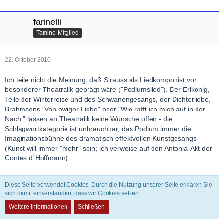
farinelli
Tamino-Mitglied
22. Oktober 2010
Ich teile nicht die Meinung, daß Strauss als Liedkomponist von
besonderer Theatralik geprägt wäre ("Podiumslied"). Der Erlkönig,
Teile der Winterreise und des Schwanengesangs, der Dichterliebe,
Brahmsens "Von ewiger Liebe" oder "Wie rafft ich mich auf in der
Nacht" lassen an Theatralik keine Wünsche offen - die
Schlagwortkategorie ist unbrauchbar, das Podium immer die
Imaginationsbühne des dramatisch effektvollen Kunstgesangs
(Kunst will immer "mehr" sein; ich verweise auf den Antonia-Akt der
Contes d´Hoffmann).
Vielmehr sehe ich seine Qualität in einer hochentwickelten Intimität,
Diese Seite verwendet Cookies. Durch die Nutzung unserer Seite erklären Sie
ich denke z.B. an "Morgen". In einem andren Thread wurde gerade
sich damit einverstanden, dass wir Cookies setzen.
dieses Lied unter "Jungendstilbanalität" und "Kitsch" abgetan, der
Text vernichtend bewertet. Ich möchte das Gegenteil behaupten -
Weitere Informationen
Schließen
Strauss hat Mackays Gedicht mit viel Sensibilität ausgewählt. Es