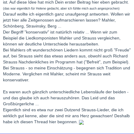
ist. Auf diese Idee hat mich Dein erster Beitrag hier eben gebracht.
(das war eigentlich für Helene gedacht, aber ich fühlte mich auch angesprochen)
Darauf wollte ich eigentlich ganz unaufgeregt antworten. Wollen wir
jetzt hier alle Zeitgenossen aufmarschieren lassen? Mahler,
Schönberg, Stravinsky, Berg ...
Der Begriff "konservativ" ist natürlich relativ ... Wenn wir zum
Beispiel die Liedkomponisten Mahler und Strauss vergleichen,
können wir deutliche Unterschiede herausarbeiten.
Bei Mahlers oft wunderschönen Liedern kommt nicht groß "Freude"
auf, bei Strauss sieht das etwas anders aus, obwohl auch Richard
Strauss Nachdenkliches im Programm hat ("Befreit", zum Beispiel).
Bei Strauss - so meine Einschätzung - begegnen sich Tradition und
Moderne. Verglichen mit Mahler, scheint mir Strauss weit
konservativer.
Es waren auch gänzlich unterschiedliche Lebensläufe der beiden -
und das glaube ich auch herauszuhören. Das Leid und das
Großbürgerliche ...
Eigentlich sind es etwa nur zwei Dutzend Strauss-Lieder, die ich
wirklich gut kenne, aber die sind mir ans Herz gewachsen! Deshalb
habe ich diesen Thread hier begonnen.