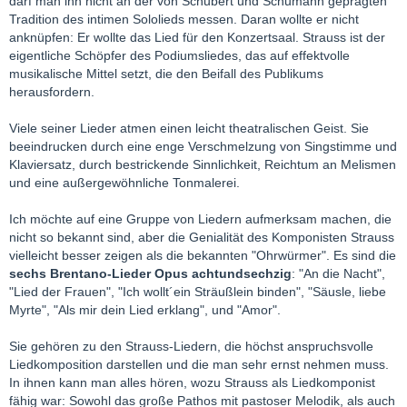
darf man ihn nicht an der von Schubert und Schumann geprägten
Tradition des intimen Sololieds messen. Daran wollte er nicht
anknüpfen: Er wollte das Lied für den Konzertsaal. Strauss ist der
eigentliche Schöpfer des Podiumsliedes, das auf effektvolle
musikalische Mittel setzt, die den Beifall des Publikums
herausfordern.
Viele seiner Lieder atmen einen leicht theatralischen Geist. Sie
beeindrucken durch eine enge Verschmelzung von Singstimme und
Klaviersatz, durch bestrickende Sinnlichkeit, Reichtum an Melismen
und eine außergewöhnliche Tonmalerei.
Ich möchte auf eine Gruppe von Liedern aufmerksam machen, die
nicht so bekannt sind, aber die Genialität des Komponisten Strauss
vielleicht besser zeigen als die bekannten "Ohrwürmer". Es sind die
sechs Brentano-Lieder Opus achtundsechzig
: "An die Nacht",
"Lied der Frauen", "Ich wollt´ein Sträußlein binden", "Säusle, liebe
Myrte", "Als mir dein Lied erklang", und "Amor".
Sie gehören zu den Strauss-Liedern, die höchst anspruchsvolle
Liedkomposition darstellen und die man sehr ernst nehmen muss.
In ihnen kann man alles hören, wozu Strauss als Liedkomponist
fähig war: Sowohl das große Pathos mit pastoser Melodik, als auch