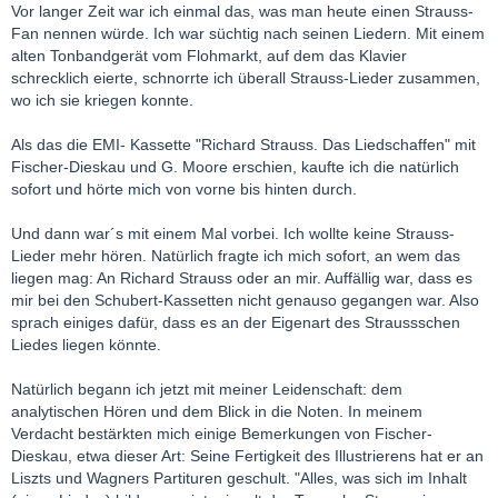
Vor langer Zeit war ich einmal das, was man heute einen Strauss-
Fan nennen würde. Ich war süchtig nach seinen Liedern. Mit einem
alten Tonbandgerät vom Flohmarkt, auf dem das Klavier
schrecklich eierte, schnorrte ich überall Strauss-Lieder zusammen,
wo ich sie kriegen konnte.
Als das die EMI- Kassette "Richard Strauss. Das Liedschaffen" mit
Fischer-Dieskau und G. Moore erschien, kaufte ich die natürlich
sofort und hörte mich von vorne bis hinten durch.
Und dann war´s mit einem Mal vorbei. Ich wollte keine Strauss-
Lieder mehr hören. Natürlich fragte ich mich sofort, an wem das
liegen mag: An Richard Strauss oder an mir. Auffällig war, dass es
mir bei den Schubert-Kassetten nicht genauso gegangen war. Also
sprach einiges dafür, dass es an der Eigenart des Straussschen
Liedes liegen könnte.
Natürlich begann ich jetzt mit meiner Leidenschaft: dem
analytischen Hören und dem Blick in die Noten. In meinem
Verdacht bestärkten mich einige Bemerkungen von Fischer-
Dieskau, etwa dieser Art: Seine Fertigkeit des Illustrierens hat er an
Liszts und Wagners Partituren geschult. "Alles, was sich im Inhalt