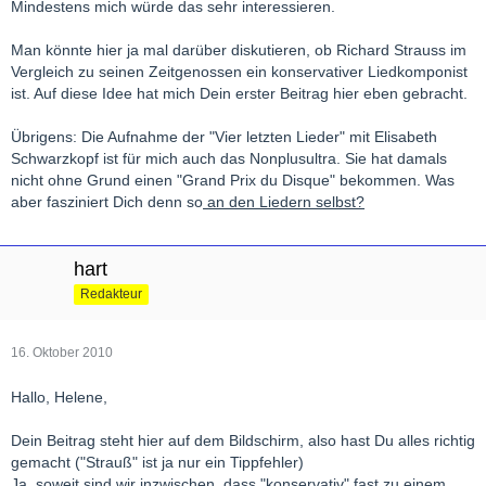
Mindestens mich würde das sehr interessieren.
Man könnte hier ja mal darüber diskutieren, ob Richard Strauss im
Vergleich zu seinen Zeitgenossen ein konservativer Liedkomponist
ist. Auf diese Idee hat mich Dein erster Beitrag hier eben gebracht.
Übrigens: Die Aufnahme der "Vier letzten Lieder" mit Elisabeth
Schwarzkopf ist für mich auch das Nonplusultra. Sie hat damals
nicht ohne Grund einen "Grand Prix du Disque" bekommen. Was
aber fasziniert Dich denn so
an den Liedern selbst?
hart
Redakteur
16. Oktober 2010
Hallo, Helene,
Dein Beitrag steht hier auf dem Bildschirm, also hast Du alles richtig
gemacht ("Strauß" ist ja nur ein Tippfehler)
Ja, soweit sind wir inzwischen, dass "konservativ" fast zu einem