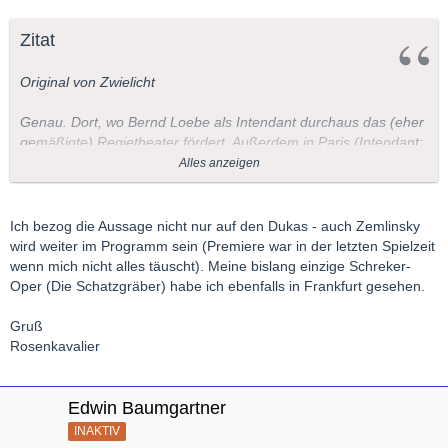
Zitat
Original von Zwielicht
Genau. Dort, wo Bernd Loebe als Intendant durchaus das (eher
gemäßigte) Regietheater fördert. Außerdem in Paris (Intendant:
Mortier, Dirigent: Cambreling, Regisseurin: Anna Viebrock - eine
Alles anzeigen
lupenreine Regietheater-Konstellation). Zudem gab's das Stück
schon in Hamburg (Karoline Gruber als Regisseurin, wenn ich
nicht irre) und Zürich (Regisseur: Claus Guth - nicht gerade ein
Ich bezog die Aussage nicht nur auf den Dukas - auch Zemlinsky
Konservativer).
wird weiter im Programm sein (Premiere war in der letzten Spielzeit
wenn mich nicht alles täuscht). Meine bislang einzige Schreker-
Viele Grüße
Oper (Die Schatzgräber) habe ich ebenfalls in Frankfurt gesehen.
Bernd
Gruß
Rosenkavalier
Edwin Baumgartner
INAKTIV