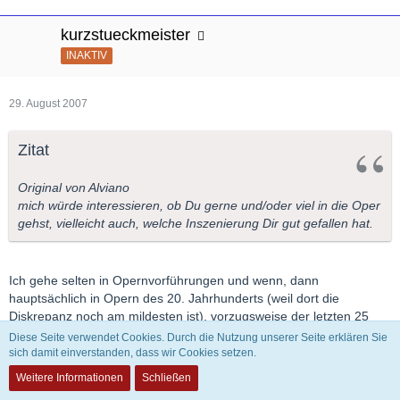
kurzstueckmeister
INAKTIV
29. August 2007
Zitat
Original von Alviano
mich würde interessieren, ob Du gerne und/oder viel in die Oper
gehst, vielleicht auch, welche Inszenierung Dir gut gefallen hat.
Ich gehe selten in Opernvorführungen und wenn, dann
hauptsächlich in Opern des 20. Jahrhunderts (weil dort die
Diskrepanz noch am mildesten ist), vorzugsweise der letzten 25
Jahre. Bei Opern, die älter sind als 50 Jahre habe ich dabei
Diese Seite verwendet Cookies. Durch die Nutzung unserer Seite erklären Sie
möglichst viel die Augen geschlossen.
sich damit einverstanden, dass wir Cookies setzen.
Weitere Informationen
Schließen
Operninszenierungen haben mich bislang nicht wirklich begeistert.