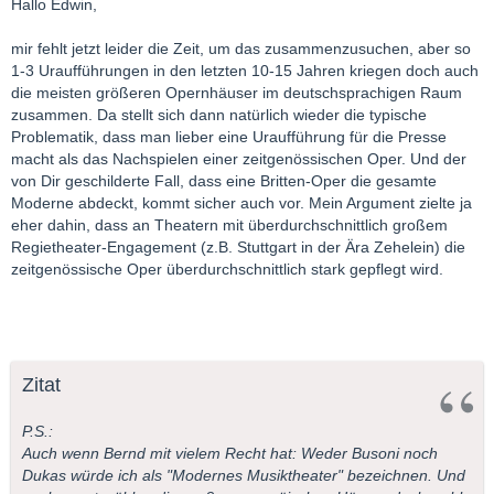
Houston: The Refuge (Christopher Theofanidis); Last Acts (Jack
Hallo Edwin,
Heggie)
Kansas: John Brown (Kirke Mechem)
mir fehlt jetzt leider die Zeit, um das zusammenzusuchen, aber so
1-3 Uraufführungen in den letzten 10-15 Jahren kriegen doch auch
Wenn ich nun im Gedächtnis habe, daß der damals kaum
die meisten größeren Opernhäuser im deutschsprachigen Raum
bekannte Jack Heggie sein "Dead Man Walking" in San
zusammen. Da stellt sich dann natürlich wieder die typische
Francisco zur Uraufführung brachte, der damalige No Name
Problematik, dass man lieber eine Uraufführung für die Presse
Tobias Picker seine "Emmeline" in Santa Fé und daraufhin von
macht als das Nachspielen einer zeitgenössischen Oper. Und der
Dallas mit "Therese Raquin" beauftragt wurde, Thomas
von Dir geschilderte Fall, dass eine Britten-Oper die gesamte
Pasatieri den "Seagull" in Houston aufgeführt bekam, zeigt sich
Moderne abdeckt, kommt sicher auch vor. Mein Argument zielte ja
doch ein ganz anderes Bild.
eher dahin, dass an Theatern mit überdurchschnittlich großem
Regietheater-Engagement (z.B. Stuttgart in der Ära Zehelein) die
Noch dazu, wenn man die Relationen bedenkt - also im Kopf
zeitgenössische Oper überdurchschnittlich stark gepflegt wird.
hat, daß die US-Opernhäuser selten mehr als 10 Werke pro
Saison aufführen. Oft sind unter diesen 10 Werken aber auch
solche, die wir Taminoianer als moderne Klassiker bezeichnen,
die uns aber von Intendanten mitunter als Neue Musik verkauft
werden. Denn häufig, sehr häufig deckt bei uns etwa ein "Peter
Zitat
Grimes" den Sektor "20. Jahrhundert" ab.
P.S.:
Ich sage nun keineswegs, daß die USA das Opernparadies sind,
Auch wenn Bernd mit vielem Recht hat: Weder Busoni noch
und sicher sind zahlreiche Uraufführungen Eintagsfliegen.
Dukas würde ich als "Modernes Musiktheater" bezeichnen. Und
Nichts desto weniger ist der Gewinn meiner Meinung nach aber