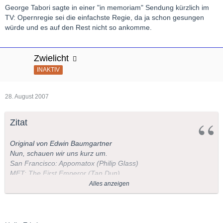
George Tabori sagte in einer "in memoriam" Sendung kürzlich im
TV: Opernregie sei die einfachste Regie, da ja schon gesungen
würde und es auf den Rest nicht so ankomme.
Zwielicht
INAKTIV
28. August 2007
Zitat
Original von Edwin Baumgartner
Nun, schauen wir uns kurz um.
San Francisco: Appomatox (Philip Glass)
MET: The First Emperor (Tan Dun)
New York City: Margaret Garner (Richard Danielpour)
Alles anzeigen
National Opera Washington: A View from the Bridge (Bolcom)
Santa Fe: Tea - A Mirror of Soul (Tan Dun)
Chicago: Doctor Atomic (John Adams)