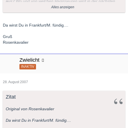
aus? Wo und von welchen Regisseuren wird in der nächsten
Saison "Ariane et Barbe Bleue" von Dukas auf die Bühne
Alles anzeigen
gebracht? Usw. usw.
Viele Grüße
Da wirst Du in Frankfurt/M. fündig....
Bernd
Gruß
Rosenkavalier
Zwielicht
INAKTIV
28. August 2007
Zitat
Original von Rosenkavalier
Da wirst Du in Frankfurt/M. fündig....