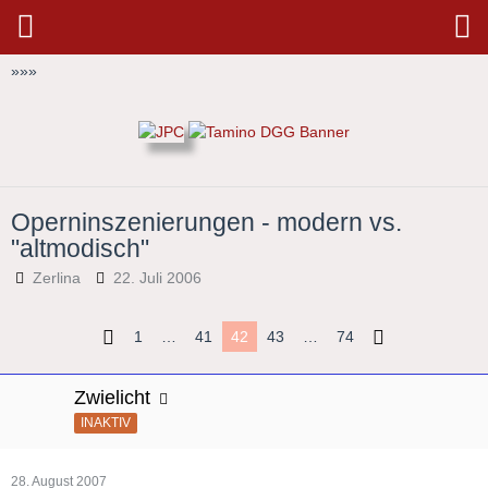
»
»
»
Operninszenierungen - modern vs.
"altmodisch"
Zerlina
22. Juli 2006
1
…
41
42
43
…
74
Zwielicht
INAKTIV
28. August 2007