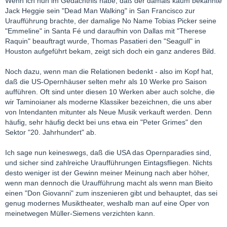
Wenn ich nun im Gedächtnis habe, daß der damals kaum bekannte
Jack Heggie sein "Dead Man Walking" in San Francisco zur
Uraufführung brachte, der damalige No Name Tobias Picker seine
"Emmeline" in Santa Fé und daraufhin von Dallas mit "Therese
Raquin" beauftragt wurde, Thomas Pasatieri den "Seagull" in
Houston aufgeführt bekam, zeigt sich doch ein ganz anderes Bild.
Noch dazu, wenn man die Relationen bedenkt - also im Kopf hat,
daß die US-Opernhäuser selten mehr als 10 Werke pro Saison
aufführen. Oft sind unter diesen 10 Werken aber auch solche, die
wir Taminoianer als moderne Klassiker bezeichnen, die uns aber
von Intendanten mitunter als Neue Musik verkauft werden. Denn
häufig, sehr häufig deckt bei uns etwa ein "Peter Grimes" den
Sektor "20. Jahrhundert" ab.
Ich sage nun keineswegs, daß die USA das Opernparadies sind,
und sicher sind zahlreiche Uraufführungen Eintagsfliegen. Nichts
desto weniger ist der Gewinn meiner Meinung nach aber höher,
wenn man dennoch die Uraufführung macht als wenn man Bieito
einen "Don Giovanni" zum inszenieren gibt und behauptet, das sei
genug modernes Musiktheater, weshalb man auf eine Oper von
meinetwegen Müller-Siemens verzichten kann.