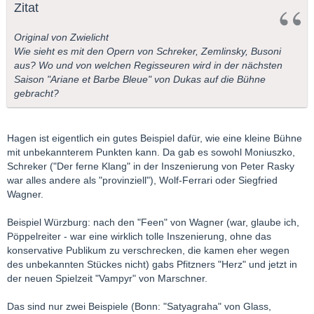
Intendanten mißbraucht, um dem zeitgenössischen
Zitat
Musiktheater ausweichen zu können.
Original von Zwielicht
Wie sieht es mit den Opern von Schreker, Zemlinsky, Busoni
aus? Wo und von welchen Regisseuren wird in der nächsten
Saison "Ariane et Barbe Bleue" von Dukas auf die Bühne
gebracht?
Hagen ist eigentlich ein gutes Beispiel dafür, wie eine kleine Bühne
mit unbekannterem Punkten kann. Da gab es sowohl Moniuszko,
Schreker ("Der ferne Klang" in der Inszenierung von Peter Rasky
war alles andere als "provinziell"), Wolf-Ferrari oder Siegfried
Wagner.
Beispiel Würzburg: nach den "Feen" von Wagner (war, glaube ich,
Pöppelreiter - war eine wirklich tolle Inszenierung, ohne das
konservative Publikum zu verschrecken, die kamen eher wegen
des unbekannten Stückes nicht) gabs Pfitzners "Herz" und jetzt in
der neuen Spielzeit "Vampyr" von Marschner.
Das sind nur zwei Beispiele (Bonn: "Satyagraha" von Glass,