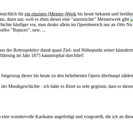
tsächlich für
ein einziges (Meister-)Werk
bis heute bekannt und berühmt
, dann nur, weil es eben dieses eine "unerreichte" Meisterwerk gibt
ichte häufiger vor, man denke allein im Opernbereich nur an
Otto Nic
allos
"Bajazzo", usw. ...
s, aus der Retrospektive damit quasi Ziel- und Höhepunkt seiner künstle
fführung im Jahr 1875 katastrophal durchfiel!
en Siegeszug dieses bis heute zu den beliebtesten Opern überhaupt zähl
 der Musikgeschichte - ich hätte es Bizet so sehr gegönnt, dass er dies
m eine wundervolle Karikatur angefertigt und vorgestellt, die ich an die