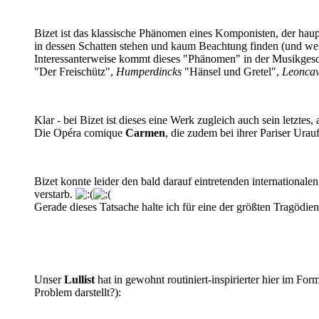
Bizet ist das klassische Phänomen eines Komponisten, der haup
in dessen Schatten stehen und kaum Beachtung finden (und wenn
Interessanterweise kommt dieses "Phänomen" in der Musikgesch
"Der Freischütz",
Humperdincks
"Hänsel und Gretel",
Leoncav
Klar - bei Bizet ist dieses eine Werk zugleich auch sein letzte
Die Opéra comique
Carmen
, die zudem bei ihrer Pariser Urau
Bizet konnte leider den bald darauf eintretenden international
verstarb.
Gerade dieses Tatsache halte ich für eine der größten Tragödien
Unser
Lullist
hat in gewohnt routiniert-inspirierter hier im For
Problem darstellt?):