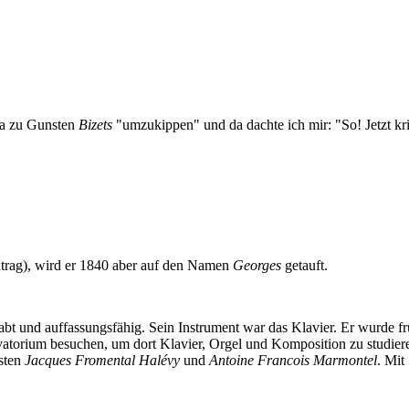
ma zu Gunsten
Bizets
"umzukippen" und da dachte ich mir: "So! Jetzt krie
ntrag), wird er 1840 aber auf den Namen
Georges
getauft.
t und auffassungsfähig. Sein Instrument war das Klavier. Er wurde früh
rvatorium besuchen, um dort Klavier, Orgel und Komposition zu studier
sten
Jacques Fromental Halévy
und
Antoine Francois Marmontel
. Mit