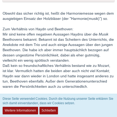
Obwohl das sicher richtig ist, heißt die Harmoniemesse wegen dem
ausgiebigen Einsatz der Holzbläser (der "Harmonie(musik)") so.
Zum Verhältnis von Haydn und Beethoven:
Mir sind keine offen negativen Aussagen Haydns über die
Musik
Beethovens bekannt. Bekannt ist das Scheitern des Unterrichts, die
Anekdote mit dem Trio und auch einige Aussagen über den jungen
Beethoven. Die habe ich aber immer hauptsächlich bezogen auf
dessen ungestüme Persönlichkeit, dabei als eher gutmütig,
vielleicht ein wenig spöttisch verstanden.
Daß kein so freundschaftliches Verhältnis bestand wie zu Mozart,
ist klar. Vermutlich hatten die beiden aber auch nicht viel Kontakt;
Haydn war dann wieder in London und hatte insgesamt anderes zu
tun, Beethoven ebenfalls. Außer dem Generationenunterschied
waren die Persönlichkeiten auch zu unterschiedlich.
Haydn schrieb ja durchaus noch etliche Werke, nachdem er
Diese Seite verwendet Cookies. Durch die Nutzung unserer Seite erklären Sie
Beethoven und dessen frühes Schaffen kennengelernt habe.
sich damit einverstanden, dass wir Cookies setzen.
Manche vermuten (was ich aber nicht glaube), daß das Auftauchen
Weitere Informationen
Schließen
von scherzoartigen Presto-Menuetten in den Quartetten op.77 auf