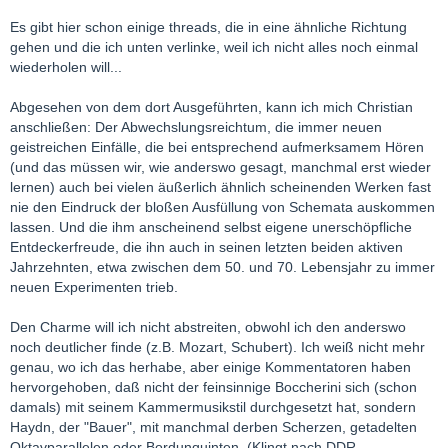
Es gibt hier schon einige threads, die in eine ähnliche Richtung
gehen und die ich unten verlinke, weil ich nicht alles noch einmal
wiederholen will...
Abgesehen von dem dort Ausgeführten, kann ich mich Christian
anschließen: Der Abwechslungsreichtum, die immer neuen
geistreichen Einfälle, die bei entsprechend aufmerksamem Hören
(und das müssen wir, wie anderswo gesagt, manchmal erst wieder
lernen) auch bei vielen äußerlich ähnlich scheinenden Werken fast
nie den Eindruck der bloßen Ausfüllung von Schemata auskommen
lassen. Und die ihm anscheinend selbst eigene unerschöpfliche
Entdeckerfreude, die ihn auch in seinen letzten beiden aktiven
Jahrzehnten, etwa zwischen dem 50. und 70. Lebensjahr zu immer
neuen Experimenten trieb.
Den Charme will ich nicht abstreiten, obwohl ich den anderswo
noch deutlicher finde (z.B. Mozart, Schubert). Ich weiß nicht mehr
genau, wo ich das herhabe, aber einige Kommentatoren haben
hervorgehoben, daß nicht der feinsinnige Boccherini sich (schon
damals) mit seinem Kammermusikstil durchgesetzt hat, sondern
Haydn, der "Bauer", mit manchmal derben Scherzen, getadelten
Oktavparallelen oder Bordunquinten. (Klingt nach DDR-