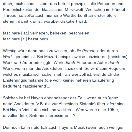
doch, mich schon... aber das betrifft prinzipiell alle Personen und
Persönlichkeiten der klassischen Musikwelt. Wie schon im Händel-
Thread, so sollte auch hier eine Wortherkunft an erster Stelle
stehen, damit klar ist, worüber diskutiert wird:
fascinare [lat.] verhexen, behexen, beschreien
fascinare [it.] bezaubern
Wichtig wäre dann noch zu wissen, ob
die Person
oder deren
Werk
gemeint ist. Bei Mozart beispielsweise faszinieren (meistens)
Werk
und
Autor oder ggfs. Werk
durch
Autor oder Autor
durch
Werk, wenn man die Anekdoten hinzuzieht. So wird sein Requiem,
welches musikalisch sicher mehr als wertvoll ist, erst durch die
Enstehungsumstände (die wohl keiner näheren Erläuterung
bedürfen) 'faszinierend'...
Solches ist bei Haydn eher seltener der Fall, wenn auch 'ganz
nette' Anekdoten (z.B. die zur Abschieds-Sinfonie) überliefert sind.
Bei Hayfn 'zieht' das nicht so wirklich... Wen würde eine 105te,
unvollendete, Sinfonie interessieren...?
Dennoch kann natürlich auch Haydns Musik (wenn auch weniger