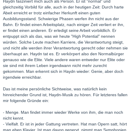
Haydn fasziniert mich auch als Person. Er ist "normal" und
gleichzeitig Vorbild für alle, auch in der heutigen Zeit: Durch harte
Abeit erreicht er trotz einfacher Herkunft einen guten
Ausbildungsstand. Schwierige Phasen werfen ihn nicht aus der
Bahn. Er findet einen Arbeitsplatz, nach einiger Zeit verliert er ihn,
er findet einen anderen. Er erledigt seine Arbeit vorbildlich. Er
entpuppt sich als das, was wir heute "High Potential" nennen
würden. Solche Leute machen Karriere, die Verantwortung steigt,
und nicht alle werden ihrer Verantwortung gerecht oder nehmen sie
überhaupt an. Haydn tat es. Er verkörpert also den Normalbürger
genauso wie die Elite. Viele andere waren entweder nur Elite oder
sie sind mit ihrem Leben irgendwann nicht mehr zurecht
gekommen. Man erkennt sich in Haydn wieder: Genie, aber doch
irgendwie erreichbar.
Das ist meine persönliche Sichtweise, was natürlich kein
hinreichender Grund ist, Haydn-Musik zu hören. Für letzteres fallen
mir folgende Gründe ein:
- Menge. Man findet immer wieder Werke von ihm, die man noch
nicht kennt.
- Vielfalt. Er ist in jeder Gattung vertreten. Hat man Opern satt, hört
man eben Klavier. Ist man davon genervt, nimmt man Symphonien.