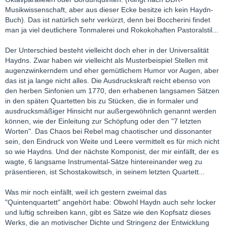
Musikwissenschaft, aber aus dieser Ecke besitze ich kein Haydn-
Buch). Das ist natürlich sehr verkürzt, denn bei Boccherini findet
man ja viel deutlichere Tonmalerei und Rokokohaften Pastoralstil...
Der Unterschied besteht vielleicht doch eher in der Universalität
Haydns. Zwar haben wir vielleicht als Musterbeispiel Stellen mit
augenzwinkerndem und eher gemütlichem Humor vor Augen, aber
das ist ja lange nicht alles. Die Ausdruckskraft reicht ebenso von
den herben Sinfonien um 1770, den erhabenen langsamen Sätzen
in den späten Quartetten bis zu Stücken, die in formaler und
ausdrucksmäßiger Hinsicht nur außergewöhnlich genannt werden
können, wie der Einleitung zur Schöpfung oder den "7 letzten
Worten". Das Chaos bei Rebel mag chaotischer und dissonanter
sein, den Eindruck von Weite und Leere vermittelt es für mich nicht
so wie Haydns. Und der nächste Komponist, der mir einfällt, der es
wagte, 6 langsame Instrumental-Sätze hintereinander weg zu
präsentieren, ist Schostakowitsch, in seinem letzten Quartett...
Was mir noch einfällt, weil ich gestern zweimal das
"Quintenquartett" angehört habe: Obwohl Haydn auch sehr locker
und luftig schreiben kann, gibt es Sätze wie den Kopfsatz dieses
Werks, die an motivischer Dichte und Stringenz der Entwicklung