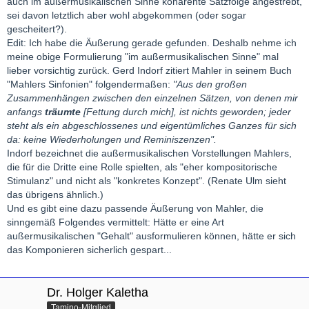
auch im außermusikalischen Sinne kohärente Satzfolge angestrebt,
sei davon letztlich aber wohl abgekommen (oder sogar
gescheitert?).
Edit: Ich habe die Äußerung gerade gefunden. Deshalb nehme ich
meine obige Formulierung "im außermusikalischen Sinne" mal
lieber vorsichtig zurück. Gerd Indorf zitiert Mahler in seinem Buch
"Mahlers Sinfonien" folgendermaßen:
"Aus den großen
Zusammenhängen zwischen den einzelnen Sätzen, von denen mir
anfangs
träumte
[Fettung durch mich], ist nichts geworden; jeder
steht als ein abgeschlossenes und eigentümliches Ganzes für sich
da: keine Wiederholungen und Reminiszenzen".
Indorf bezeichnet die außermusikalischen Vorstellungen Mahlers,
die für die Dritte eine Rolle spielten, als "eher kompositorische
Stimulanz" und nicht als "konkretes Konzept". (Renate Ulm sieht
das übrigens ähnlich.)
Und es gibt eine dazu passende Äußerung von Mahler, die
sinngemäß Folgendes vermittelt: Hätte er eine Art
außermusikalischen "Gehalt" ausformulieren können, hätte er sich
das Komponieren sicherlich gespart...
Dr. Holger Kaletha
Tamino-Mitglied