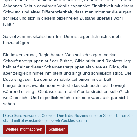
Johannes Debus gewähren Verdis expansive Sinnlichkeit mit einem
Schwung und einer Differenziertheit, dass man mitunter die Augen
schließt und sich in diesem bilderfreien Zustand überaus wohl
fühlt."
So viel zum musikalischen Teil. Dem ist eigentlich nichts mehr
hinzuzufügen.
Die Inszenierung, Regietheater. Was soll ich sagen, nackte
Schaufensterpuppen auf der Bühne, Gilda stirbt und Rigoletto liegt
halb auf einer dieser Schaufensterpuppen als wäre es Gilda, die
aber zeitgleich hinter ihm steht und singt und schließlich stirbt. Der
Duca singt sein La donna è mobile auf einem in der Luft
hängenden schwankenden Podest, das sich auch noch bewegt,
während er singt. Ob dass das "mobile" unterstreichen sollte? Ich
weiß es nicht. Und eigentlich möchte ich so etwas auch gar nicht
sehen.
Diese Seite verwendet Cookies. Durch die Nutzung unserer Seite erklären Sie
Fazit: Musikalisch einfach wundervoll.
sich damit einverstanden, dass wir Cookies setzen.
Inszenierung: Augen schließen und Musik genießen war ein guter
Tip.
Weitere Informationen
Schließen