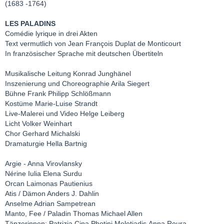
(1683 -1764)
LES PALADINS
Comédie lyrique in drei Akten
Text vermutlich von Jean François Duplat de Monticourt
In französischer Sprache mit deutschen Übertiteln
Musikalische Leitung Konrad Junghänel
Inszenierung und Choreographie Arila Siegert
Bühne Frank Philipp Schlößmann
Kostüme Marie-Luise Strandt
Live-Malerei und Video Helge Leiberg
Licht Volker Weinhart
Chor Gerhard Michalski
Dramaturgie Hella Bartnig
Argie - Anna Virovlansky
Nérine Iulia Elena Surdu
Orcan Laimonas Pautienius
Atis / Dämon Anders J. Dahlin
Anselme Adrian Sampetrean
Manto, Fee / Paladin Thomas Michael Allen
Tänzerinnen: Patrizia Cina,Photini Meletiadis,Anna Roura-