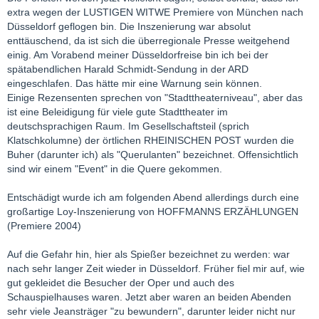
extra wegen der LUSTIGEN WITWE Premiere von München nach
Düsseldorf geflogen bin. Die Inszenierung war absolut
enttäuschend, da ist sich die überregionale Presse weitgehend
einig. Am Vorabend meiner Düsseldorfreise bin ich bei der
spätabendlichen Harald Schmidt-Sendung in der ARD
eingeschlafen. Das hätte mir eine Warnung sein können.
Einige Rezensenten sprechen von "Stadttheaterniveau", aber das
ist eine Beleidigung für viele gute Stadttheater im
deutschsprachigen Raum. Im Gesellschaftsteil (sprich
Klatschkolumne) der örtlichen RHEINISCHEN POST wurden die
Buher (darunter ich) als "Querulanten" bezeichnet. Offensichtlich
sind wir einem "Event" in die Quere gekommen.
Entschädigt wurde ich am folgenden Abend allerdings durch eine
großartige Loy-Inszenierung von HOFFMANNS ERZÄHLUNGEN
(Premiere 2004)
Auf die Gefahr hin, hier als Spießer bezeichnet zu werden: war
nach sehr langer Zeit wieder in Düsseldorf. Früher fiel mir auf, wie
gut gekleidet die Besucher der Oper und auch des
Schauspielhauses waren. Jetzt aber waren an beiden Abenden
sehr viele Jeansträger "zu bewundern", darunter leider nicht nur