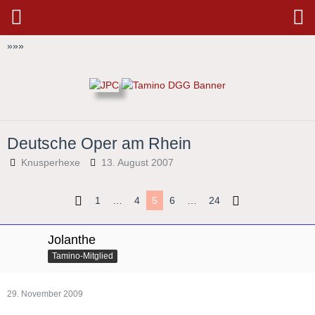
»
»
»
Deutsche Oper am Rhein
Knusperhexe
13. August 2007
1
…
4
5
6
…
24
Jolanthe
Tamino-Mitglied
29. November 2009