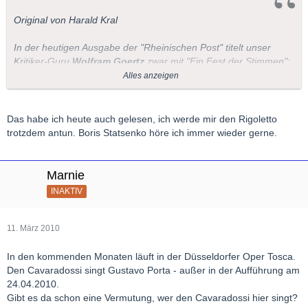
Original von Harald Kral
In der heutigen Ausgabe der "Rheinischen Post" titelt unser
Kritiker-Guru
Wolfram Goertz
zwar mit "Ein Fest der Stimmen";
gibt aber gleichzeitig den Rat, die Oper mit geschlossenen
Alles anzeigen
Augen nur akustisch zu verfolgen....
LG
Das habe ich heute auch gelesen, ich werde mir den Rigoletto
trotzdem antun. Boris Statsenko höre ich immer wieder gerne.
Marnie
INAKTIV
11. März 2010
In den kommenden Monaten läuft in der Düsseldorfer Oper Tosca.
Den Cavaradossi singt Gustavo Porta - außer in der Aufführung am
24.04.2010.
Gibt es da schon eine Vermutung, wer den Cavaradossi hier singt?