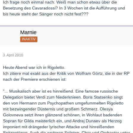
Ich frage noch einmal nach. Weiß man schon etwas über die
Besetzung des Cavaradossi? In 3 Wochen ist die Aufführung und
bis heute steht der Sänger noch nicht fest???
Marnie
INAKTIV
3. April 2010
Heute Abend war ich in Rigoletto.
Ich zitiere mal exakt aus der Kritik von Wolfram Görtz, die in der RP
nach der Premiere erschienen ist:
"... Musikalisch aber ist es hinreißend. Eine famose russische
Delegation bietet Verdi zum Niederknieen. Boris Statsenko singt
den von Hermann zum Psychopathen umgefummelten Rigoletto
mit bezwingender Düsternis und großem Schmerz. Olesya
Golovneva setzt ihren glänzend schönen, in Wohlaut badenden
Sopran für Gilda meisterlich ein, und Andrej Dunaev als Herzog
imponiert mit drängeder lyrischer Attacke und hinreißenden
Spitzentönen. Auch die weiteren Solisten, Chor und Orchester unter