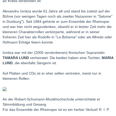
an Krebs verstorben ist.
Alexandru Ionitza wurde 61 Jahre alt und stand bis zuletzt auf der
Bühne (vor wenigen Tagen noch als zweiter Nazarener in "Salome"
in Duisburg"). Seit 1984 gehörte er zum Ensemble der Rheinoper
und war hier nicht wegzudenken, obwohl er in letzter Zeit mehr die
kleineren Charakterrollen verkörperte, während er in seiner
früheren Zeit hier als Rodolfo in "La Boheme" oder als Alfredo oder
Hofmann Erfolge feiern konnte.
Ionitza war mit der (2005 verstorbenen) finnischen Sopranistin
TAMARA LUND
verheiratet. Die beiden haben eine Tochter,
MARIA
LUND
, die ebenfalls Sängerin ist.
Auf Platten und CDs ist er eher selten vertreten, meist nur in
kleineren Rollen.
An der Robert-Schumann-Musikhochschule unterrichtete er
Stimmbildung und Gesang.
Für das Ensemble der Rheinoper ist es ein herber Verlust! R. I. P.