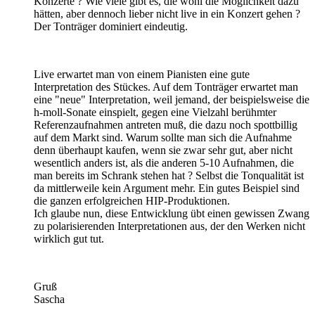
Konzerte ? Wie viele gibt es, die wohl die Möglichkeit dazu
hätten, aber dennoch lieber nicht live in ein Konzert gehen ?
Der Tonträger dominiert eindeutig.
Live erwartet man von einem Pianisten eine gute
Interpretation des Stückes. Auf dem Tonträger erwartet man
eine "neue" Interpretation, weil jemand, der beispielsweise die
h-moll-Sonate einspielt, gegen eine Vielzahl berühmter
Referenzaufnahmen antreten muß, die dazu noch spottbillig
auf dem Markt sind. Warum sollte man sich die Aufnahme
denn überhaupt kaufen, wenn sie zwar sehr gut, aber nicht
wesentlich anders ist, als die anderen 5-10 Aufnahmen, die
man bereits im Schrank stehen hat ? Selbst die Tonqualität ist
da mittlerweile kein Argument mehr. Ein gutes Beispiel sind
die ganzen erfolgreichen HIP-Produktionen.
Ich glaube nun, diese Entwicklung übt einen gewissen Zwang
zu polarisierenden Interpretationen aus, der den Werken nicht
wirklich gut tut.
Gruß
Sascha