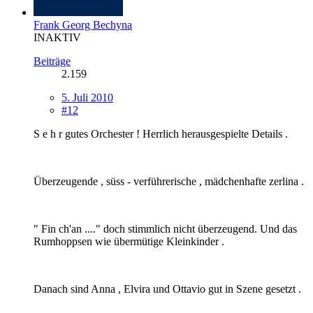
Frank Georg Bechyna
INAKTIV
Beiträge
2.159
5. Juli 2010
#12
S e h r gutes Orchester ! Herrlich herausgespielte Details .
Überzeugende , süss - verführerische , mädchenhafte zerlina .
" Fin ch'an ...." doch stimmlich nicht überzeugend. Und das
Rumhoppsen wie übermütige Kleinkinder .
Danach sind Anna , Elvira und Ottavio gut in Szene gesetzt .