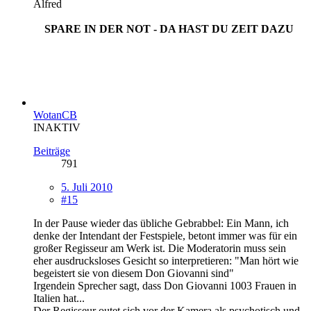
Alfred
SPARE IN DER NOT - DA HAST DU ZEIT DAZU
WotanCB
INAKTIV
Beiträge
791
5. Juli 2010
#15
In der Pause wieder das übliche Gebrabbel: Ein Mann, ich
denke der Intendant der Festspiele, betont immer was für ein
großer Regisseur am Werk ist. Die Moderatorin muss sein
eher ausdrucksloses Gesicht so interpretieren: "Man hört wie
begeistert sie von diesem Don Giovanni sind"
Irgendein Sprecher sagt, dass Don Giovanni 1003 Frauen in
Italien hat...
Der Regisseur outet sich vor der Kamera als psychotisch und