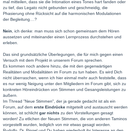
mal mitteilen, dass sie die Intonation eines Tones hart fanden oder
zu tief, das Legato nicht gebunden und geschmeidig, die
Phasierung ohne Rücksicht auf die harmonischen Modulationen
der Begleitung....?
Nein
, ich denke: man muss sich schon gemeinsam dem Hören
aussetzen und miteinander einen Lernprozess durchstehen und
erleben.
Das sind grundsätzliche Überlegungen, die für mich gegen einen
Versuch mit dem Projekt in unserem Forum sprechen.
Es kommen noch andere hinzu, die mit den gegenwärtigen
Realitäten und Modalitäten im Forum zu tun haben. Es wird Dich
nicht überraschen, wenn ich hier einmal mehr auch feststelle, dass
es nur wenig Neigung unter den Mitgliedern im Forum gibt, sich zu
konkreten Höreindrücken von Stimmen und Gesangsleistungen zu
äußern.
Im Thread "Neue Stimmen", der ja gerade gedacht ist als ein
Forum, auf dem
erste Eindrücke
mitgeteilt und austauscht werden
können, ist schlicht
gar nichts
zu den Vorstellungen gesagt
worden! Zu etlichen der Neuen Stimmen, die von anderen Taminos
vorgestellt wurden, lediglich von mir etwas gesagt worden.
Rudolfo, Dr. Pingel und Du haben wiederholt ihr Interesse an den