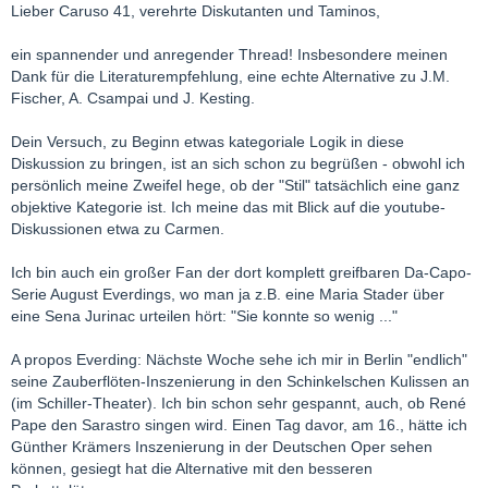
Lieber Caruso 41, verehrte Diskutanten und Taminos,
ein spannender und anregender Thread! Insbesondere meinen
Dank für die Literaturempfehlung, eine echte Alternative zu J.M.
Fischer, A. Csampai und J. Kesting.
Dein Versuch, zu Beginn etwas kategoriale Logik in diese
Diskussion zu bringen, ist an sich schon zu begrüßen - obwohl ich
persönlich meine Zweifel hege, ob der "Stil" tatsächlich eine ganz
objektive Kategorie ist. Ich meine das mit Blick auf die youtube-
Diskussionen etwa zu Carmen.
Ich bin auch ein großer Fan der dort komplett greifbaren Da-Capo-
Serie August Everdings, wo man ja z.B. eine Maria Stader über
eine Sena Jurinac urteilen hört: "Sie konnte so wenig ..."
A propos Everding: Nächste Woche sehe ich mir in Berlin "endlich"
seine Zauberflöten-Inszenierung in den Schinkelschen Kulissen an
(im Schiller-Theater). Ich bin schon sehr gespannt, auch, ob René
Pape den Sarastro singen wird. Einen Tag davor, am 16., hätte ich
Günther Krämers Inszenierung in der Deutschen Oper sehen
können, gesiegt hat die Alternative mit den besseren