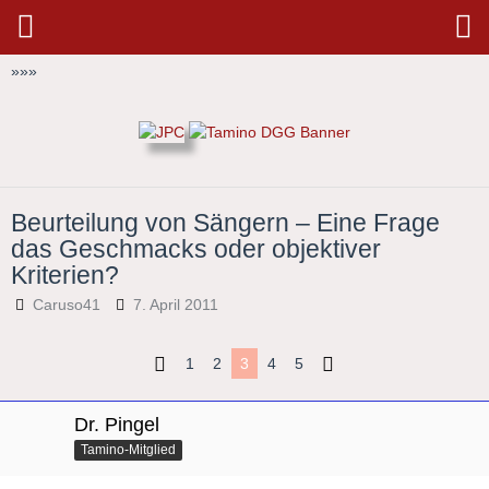
»
»
»
Beurteilung von Sängern – Eine Frage
das Geschmacks oder objektiver
Kriterien?
Caruso41
7. April 2011
1
2
3
4
5
Dr. Pingel
Tamino-Mitglied