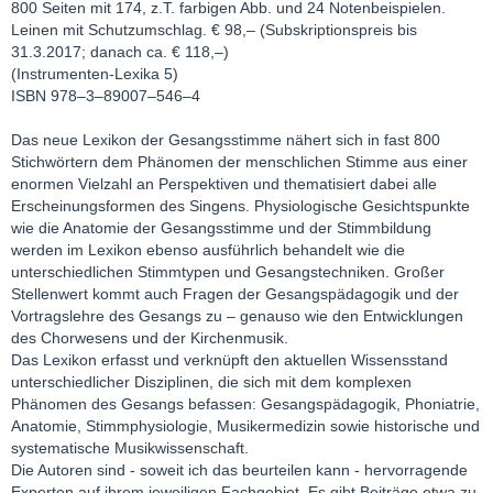
800 Seiten mit 174, z.T. farbigen Abb. und 24 Notenbeispielen.
Leinen mit Schutzumschlag. € 98,– (Subskriptionspreis bis
31.3.2017; danach ca. € 118,–)
(Instrumenten-Lexika 5)
ISBN 978–3–89007–546–4
Das neue Lexikon der Gesangsstimme nähert sich in fast 800
Stichwörtern dem Phänomen der menschlichen Stimme aus einer
enormen Vielzahl an Perspektiven und thematisiert dabei alle
Erscheinungsformen des Singens. Physiologische Gesichtspunkte
wie die Anatomie der Gesangsstimme und der Stimmbildung
werden im Lexikon ebenso ausführlich behandelt wie die
unterschiedlichen Stimmtypen und Gesangstechniken. Großer
Stellenwert kommt auch Fragen der Gesangspädagogik und der
Vortragslehre des Gesangs zu – genauso wie den Entwicklungen
des Chorwesens und der Kirchenmusik.
Das Lexikon erfasst und verknüpft den aktuellen Wissensstand
unterschiedlicher Disziplinen, die sich mit dem komplexen
Phänomen des Gesangs befassen: Gesangspädagogik, Phoniatrie,
Anatomie, Stimmphysiologie, Musikermedizin sowie historische und
systematische Musikwissenschaft.
Die Autoren sind - soweit ich das beurteilen kann - hervorragende
Experten auf ihrem jeweiligen Fachgebiet. Es gibt Beiträge etwa zu