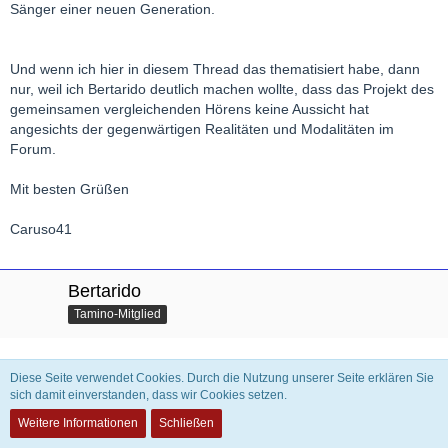
Sänger einer neuen Generation.
Und wenn ich hier in diesem Thread das thematisiert habe, dann
nur, weil ich Bertarido deutlich machen wollte, dass das Projekt des
gemeinsamen vergleichenden Hörens keine Aussicht hat
angesichts der gegenwärtigen Realitäten und Modalitäten im
Forum.
Mit besten Grüßen
Caruso41
Bertarido
Tamino-Mitglied
12. November 2016
Diese Seite verwendet Cookies. Durch die Nutzung unserer Seite erklären Sie
sich damit einverstanden, dass wir Cookies setzen.
Zitat von Caruso41
Weitere Informationen
Schließen