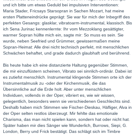
und ich bitte um etwas Geduld bei impulsiven Interventionen:
Maria Stader, Fricsays Starsopran in Sachen Mozart, hat meine
ersten Platteneindrücke geprägt: Sie war für mich der Inbegriff des
perfekten Gesangs: glasklar, vibratoarm-instrumental, klassisch. Bis
ich Sena Jurinac kennenlernte: Ihr vom Mezzoklang gesättigter,
warmer Sopran hüllte mich ein, sagte mir: So muss es sein. Sie
wurde, neben Seefried und Grümmer, gewissermaßen meine
Sopran-Heimat: Alle drei nicht technisch perfekt, mit menschlichen
Schwächen behaftet, und grade dadurch glaubhaft und berührend.
Bis heute habe ich eine distanzierte Haltung gegenüber Stimmen,
die mir einzuflüstern scheinen, Vibrato sei sinnlich-ordinär. Dabei ist
es zutiefst menschlich. Instrumental klingende Stimmen orte ich der
Instrumentalmusik zu -oder der Kirchenmusik, die das
Übersinnliche auf die Erde holt. Aber unter menschlichen
Individuen, vollends in der Oper, vibriert es, wie wir wissen,
gelegentlich, besonders wenn sie verschiedenen Geschlechts sind.
Deshalb haben mich Stimmen wie Fischer-Dieskau, Häfliger, Alva in
der Oper selten restlos überzeugt. Mir fehlte das emotionale
Charisma, das man nicht spielen kann, sondern hat oder nicht hat.
Später haben mir dies Sänger wie Wunderlich, Burrows, Siepi, G.
London, Berry und Frick bestätigt. Das schlägt sich im Timbre