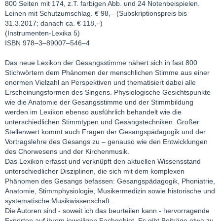
800 Seiten mit 174, z.T. farbigen Abb. und 24 Notenbeispielen.
Leinen mit Schutzumschlag. € 98,– (Subskriptionspreis bis
31.3.2017; danach ca. € 118,–)
(Instrumenten-Lexika 5)
ISBN 978–3–89007–546–4
Das neue Lexikon der Gesangsstimme nähert sich in fast 800
Stichwörtern dem Phänomen der menschlichen Stimme aus einer
enormen Vielzahl an Perspektiven und thematisiert dabei alle
Erscheinungsformen des Singens. Physiologische Gesichtspunkte
wie die Anatomie der Gesangsstimme und der Stimmbildung
werden im Lexikon ebenso ausführlich behandelt wie die
unterschiedlichen Stimmtypen und Gesangstechniken. Großer
Stellenwert kommt auch Fragen der Gesangspädagogik und der
Vortragslehre des Gesangs zu – genauso wie den Entwicklungen
des Chorwesens und der Kirchenmusik.
Das Lexikon erfasst und verknüpft den aktuellen Wissensstand
unterschiedlicher Disziplinen, die sich mit dem komplexen
Phänomen des Gesangs befassen: Gesangspädagogik, Phoniatrie,
Anatomie, Stimmphysiologie, Musikermedizin sowie historische und
systematische Musikwissenschaft.
Die Autoren sind - soweit ich das beurteilen kann - hervorragende
Experten auf ihrem jeweiligen Fachgebiet. Es gibt Beiträge etwa zu