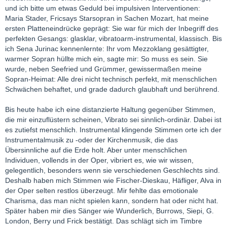
und ich bitte um etwas Geduld bei impulsiven Interventionen:
Maria Stader, Fricsays Starsopran in Sachen Mozart, hat meine
ersten Platteneindrücke geprägt: Sie war für mich der Inbegriff des
perfekten Gesangs: glasklar, vibratoarm-instrumental, klassisch. Bis
ich Sena Jurinac kennenlernte: Ihr vom Mezzoklang gesättigter,
warmer Sopran hüllte mich ein, sagte mir: So muss es sein. Sie
wurde, neben Seefried und Grümmer, gewissermaßen meine
Sopran-Heimat: Alle drei nicht technisch perfekt, mit menschlichen
Schwächen behaftet, und grade dadurch glaubhaft und berührend.
Bis heute habe ich eine distanzierte Haltung gegenüber Stimmen,
die mir einzuflüstern scheinen, Vibrato sei sinnlich-ordinär. Dabei ist
es zutiefst menschlich. Instrumental klingende Stimmen orte ich der
Instrumentalmusik zu -oder der Kirchenmusik, die das
Übersinnliche auf die Erde holt. Aber unter menschlichen
Individuen, vollends in der Oper, vibriert es, wie wir wissen,
gelegentlich, besonders wenn sie verschiedenen Geschlechts sind.
Deshalb haben mich Stimmen wie Fischer-Dieskau, Häfliger, Alva in
der Oper selten restlos überzeugt. Mir fehlte das emotionale
Charisma, das man nicht spielen kann, sondern hat oder nicht hat.
Später haben mir dies Sänger wie Wunderlich, Burrows, Siepi, G.
London, Berry und Frick bestätigt. Das schlägt sich im Timbre