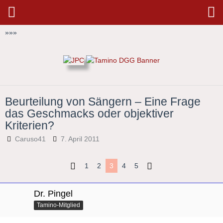
»
»
»
Beurteilung von Sängern – Eine Frage
das Geschmacks oder objektiver
Kriterien?
Caruso41
7. April 2011
1
2
3
4
5
Dr. Pingel
Tamino-Mitglied