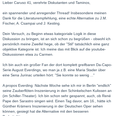
Lieber Caruso 41, verehrte Diskutanten und Taminos,
ein spannender und anregender Thread! Insbesondere meinen
Dank für die Literaturempfehlung, eine echte Alternative zu J.M.
Fischer, A. Csampai und J. Kesting.
Dein Versuch, zu Beginn etwas kategoriale Logik in diese
Diskussion zu bringen, ist an sich schon zu begrüßen - obwohl ich
persönlich meine Zweifel hege, ob der "Stil" tatsächlich eine ganz
objektive Kategorie ist. Ich meine das mit Blick auf die youtube-
Diskussionen etwa zu Carmen.
Ich bin auch ein großer Fan der dort komplett greifbaren Da-Capo-
Serie August Everdings, wo man ja z.B. eine Maria Stader über
eine Sena Jurinac urteilen hört: "Sie konnte so wenig ..."
A propos Everding: Nächste Woche sehe ich mir in Berlin "endlich"
seine Zauberflöten-Inszenierung in den Schinkelschen Kulissen an
(im Schiller-Theater). Ich bin schon sehr gespannt, auch, ob René
Pape den Sarastro singen wird. Einen Tag davor, am 16., hätte ich
Günther Krämers Inszenierung in der Deutschen Oper sehen
können, gesiegt hat die Alternative mit den besseren