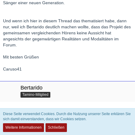
Sänger einer neuen Generation.
Und wenn ich hier in diesem Thread das thematisiert habe, dann
nur, weil ich Bertarido deutlich machen wollte, dass das Projekt des
gemeinsamen vergleichenden Hörens keine Aussicht hat
angesichts der gegenwärtigen Realitäten und Modalitäten im
Forum.
Mit besten Grüßen
Caruso41
Bertarido
Tamino-Mitglied
12. November 2016
Diese Seite verwendet Cookies. Durch die Nutzung unserer Seite erklären Sie
sich damit einverstanden, dass wir Cookies setzen.
Zitat von Caruso41
Weitere Informationen
Schließen