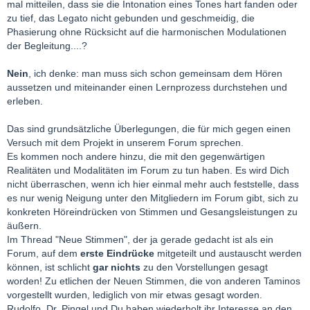
mal mitteilen, dass sie die Intonation eines Tones hart fanden oder
zu tief, das Legato nicht gebunden und geschmeidig, die
Phasierung ohne Rücksicht auf die harmonischen Modulationen
der Begleitung....?
Nein
, ich denke: man muss sich schon gemeinsam dem Hören
aussetzen und miteinander einen Lernprozess durchstehen und
erleben.
Das sind grundsätzliche Überlegungen, die für mich gegen einen
Versuch mit dem Projekt in unserem Forum sprechen.
Es kommen noch andere hinzu, die mit den gegenwärtigen
Realitäten und Modalitäten im Forum zu tun haben. Es wird Dich
nicht überraschen, wenn ich hier einmal mehr auch feststelle, dass
es nur wenig Neigung unter den Mitgliedern im Forum gibt, sich zu
konkreten Höreindrücken von Stimmen und Gesangsleistungen zu
äußern.
Im Thread "Neue Stimmen", der ja gerade gedacht ist als ein
Forum, auf dem
erste Eindrücke
mitgeteilt und austauscht werden
können, ist schlicht
gar nichts
zu den Vorstellungen gesagt
worden! Zu etlichen der Neuen Stimmen, die von anderen Taminos
vorgestellt wurden, lediglich von mir etwas gesagt worden.
Rudolfo, Dr. Pingel und Du haben wiederholt ihr Interesse an den