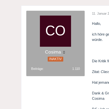
11. Januar 
Hallo,
ich höre g
würde.
Cosima
INAKTIV
Die Kritik
Beiträge
1.110
Zitat:
Class
Hat jeman
Dank & Gr
Cosima