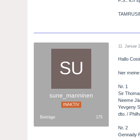
P.S.: Ich 
TAMRUSI
11. Januar 
Hallo Cos
hier meine
Nr. 1
Sir Thoma
sune_manninen
Neeme Jär
INAKTIV
Yevgeny S
dto. / Phi
Beiträge
175
Nr. 2
Gennady R