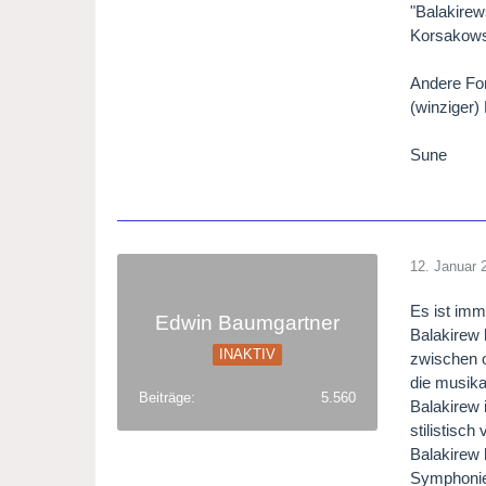
"Balakirew
Korsakows
Andere For
(winziger) 
Sune
12. Januar 
Es ist imm
Edwin Baumgartner
Balakirew 
INAKTIV
zwischen o
die musika
Beiträge
5.560
Balakirew 
stilistisch
Balakirew 
Symphonien