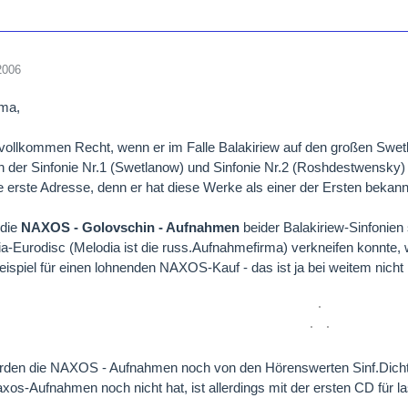
2006
ima,
vollkommen Recht, wenn er im Falle Balakiriew auf den großen Swetl
der Sinfonie Nr.1 (Swetlanow) und Sinfonie Nr.2 (Roshdestwensky) 
 erste Adresse, denn er hat diese Werke als einer der Ersten bek
 die
NAXOS - Golovschin - Aufnahmen
beider Balakiriew-Sinfonien
a-Eurodisc (Melodia ist die russ.Aufnahmefirma) verkneifen konnte, we
eispiel für einen lohnenden NAXOS-Kauf - das ist ja bei weitem nic
den die NAXOS - Aufnahmen noch von den Hörenswerten Sinf.Dichtu
xos-Aufnahmen noch nicht hat, ist allerdings mit der ersten CD für l