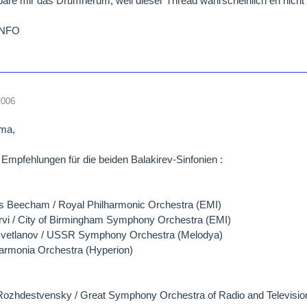
spare mir das Drumherum, weil dieser Thread wahrscheinlich eh nicht v
NFO
2006
ima,
 Empfehlungen für die beiden Balakirev-Sinfonien :
s Beecham / Royal Philharmonic Orchestra (EMI)
vi / City of Birmingham Symphony Orchestra (EMI)
vetlanov / USSR Symphony Orchestra (Melodya)
lharmonia Orchestra (Hyperion)
ozhdestvensky / Great Symphony Orchestra of Radio and Televisio