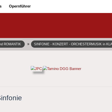
s
Opernführer
»
und ROMANTIK
SINFONIE - KONZERT - ORCHESTERMUSIK in KL
Sinfonie