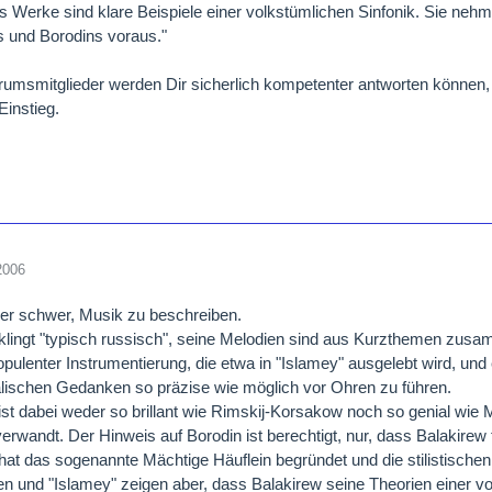
s Werke sind klare Beispiele einer volkstümlichen Sinfonik. Sie n
 und Borodins voraus."
umsmitglieder werden Dir sicherlich kompetenter antworten können, a
Einstieg.
2006
er schwer, Musik zu beschreiben.
klingt "typisch russisch", seine Melodien sind aus Kurzthemen zusa
pulenter Instrumentierung, die etwa in "Islamey" ausgelebt wird, und e
lischen Gedanken so präzise wie möglich vor Ohren zu führen.
ist dabei weder so brillant wie Rimskij-Korsakow noch so genial wie 
 verwandt. Der Hinweis auf Borodin ist berechtigt, nur, dass Balakirew 
hat das sogenannte Mächtige Häuflein begründet und die stilistischen
 und "Islamey" zeigen aber, dass Balakirew seine Theorien einer von