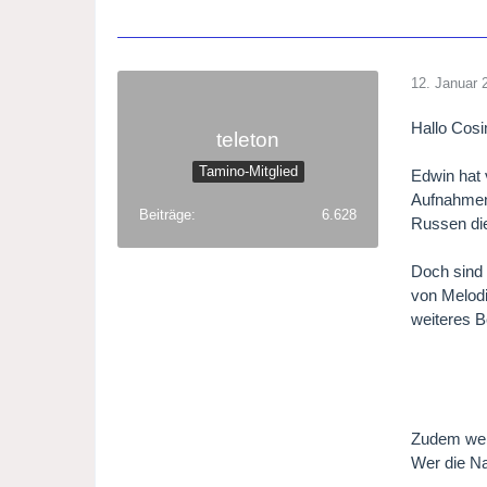
12. Januar 
Hallo Cos
teleton
Tamino-Mitglied
Edwin hat 
Aufnahmen 
Beiträge
6.628
Russen die
Doch sind
von Melodi
weiteres B
Zudem wer
Wer die Na