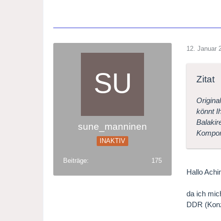
12. Januar 
Zitat
Origina
könnt I
Balakir
sune_manninen
Komponi
INAKTIV
Beiträge
175
Hallo Achi
da ich mic
DDR (Konze