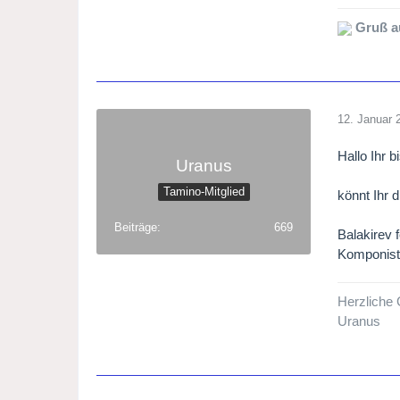
Gruß a
12. Januar 
Hallo Ihr 
Uranus
Tamino-Mitglied
könnt Ihr 
Beiträge
669
Balakirev 
Komponiste
Herzliche
Uranus