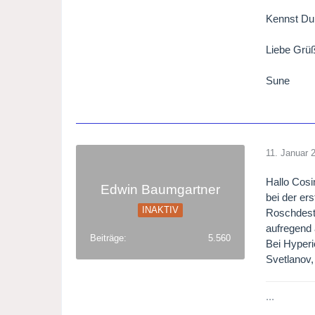
Kennst Du
Liebe Grü
Sune
11. Januar 
Hallo Cos
Edwin Baumgartner
bei der er
INAKTIV
Roschdestw
aufregend 
Beiträge
5.560
Bei Hyperi
Svetlanov,
...