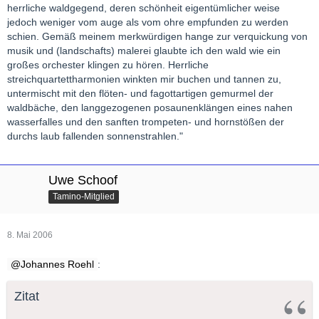
herrliche waldgegend, deren schönheit eigentümlicher weise
jedoch weniger vom auge als vom ohre empfunden zu werden
schien. Gemäß meinem merkwürdigen hange zur verquickung von
musik und (landschafts) malerei glaubte ich den wald wie ein
großes orchester klingen zu hören. Herrliche
streichquartettharmonien winkten mir buchen und tannen zu,
untermischt mit den flöten- und fagottartigen gemurmel der
waldbäche, den langgezogenen posaunenklängen eines nahen
wasserfalles und den sanften trompeten- und hornstößen der
durchs laub fallenden sonnenstrahlen."
Uwe Schoof
Tamino-Mitglied
8. Mai 2006
Johannes Roehl
:
Zitat