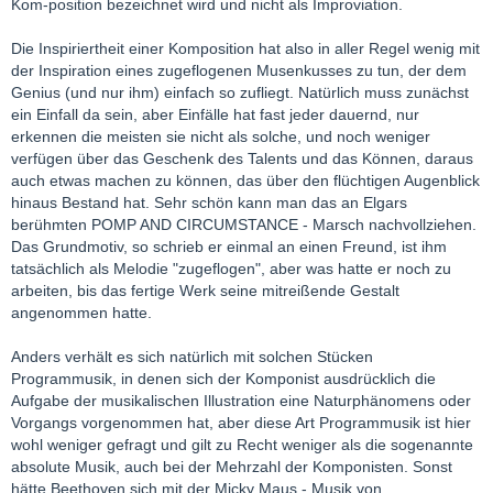
Kom-position bezeichnet wird und nicht als Improviation.
Die Inspiriertheit einer Komposition hat also in aller Regel wenig mit
der Inspiration eines zugeflogenen Musenkusses zu tun, der dem
Genius (und nur ihm) einfach so zufliegt. Natürlich muss zunächst
ein Einfall da sein, aber Einfälle hat fast jeder dauernd, nur
erkennen die meisten sie nicht als solche, und noch weniger
verfügen über das Geschenk des Talents und das Können, daraus
auch etwas machen zu können, das über den flüchtigen Augenblick
hinaus Bestand hat. Sehr schön kann man das an Elgars
berühmten POMP AND CIRCUMSTANCE - Marsch nachvollziehen.
Das Grundmotiv, so schrieb er einmal an einen Freund, ist ihm
tatsächlich als Melodie "zugeflogen", aber was hatte er noch zu
arbeiten, bis das fertige Werk seine mitreißende Gestalt
angenommen hatte.
Anders verhält es sich natürlich mit solchen Stücken
Programmusik, in denen sich der Komponist ausdrücklich die
Aufgabe der musikalischen Illustration eine Naturphänomens oder
Vorgangs vorgenommen hat, aber diese Art Programmusik ist hier
wohl weniger gefragt und gilt zu Recht weniger als die sogenannte
absolute Musik, auch bei der Mehrzahl der Komponisten. Sonst
hätte Beethoven sich mit der Micky Maus - Musik von