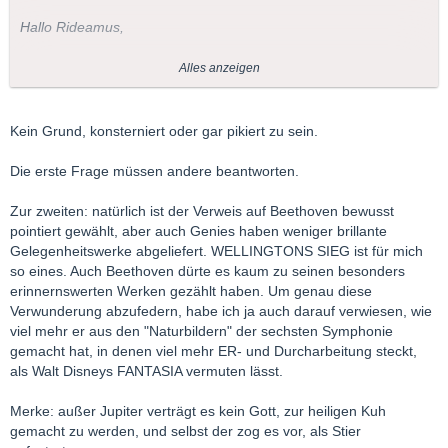
Hallo Rideamus,
etwas konsterniert frage ich dich:
Alles anzeigen
War obige Aussage nun inspiriert oder transpiriert?
Oder nötigt dir Beethoven so wenig Respekt ab?
Kein Grund, konsterniert oder gar pikiert zu sein.
Die erste Frage müssen andere beantworten.
Zur zweiten: natürlich ist der Verweis auf Beethoven bewusst
pointiert gewählt, aber auch Genies haben weniger brillante
Gelegenheitswerke abgeliefert. WELLINGTONS SIEG ist für mich
so eines. Auch Beethoven dürte es kaum zu seinen besonders
erinnernswerten Werken gezählt haben. Um genau diese
Verwunderung abzufedern, habe ich ja auch darauf verwiesen, wie
viel mehr er aus den "Naturbildern" der sechsten Symphonie
gemacht hat, in denen viel mehr ER- und Durcharbeitung steckt,
als Walt Disneys FANTASIA vermuten lässt.
Merke: außer Jupiter verträgt es kein Gott, zur heiligen Kuh
gemacht zu werden, und selbst der zog es vor, als Stier