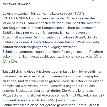
hier zwei Hinweise:
Es gibt im zweiten Teil der Kompilationstrilogie THAT'S
ENTERTAINMENT, in der viele der besten Musicalszenen des
MGM Studios zusammengestellt wurden, eine herrliche Montage
von Sequenzen, in denen Komponisten zu ihren bekanntesten
Einfällen inspiriert werden. Unvergesslich ist mir davon ein
Ausschnitt aus einer Schmonzette über Johann Strauß, der die
Einfälle zu seinen "Geschichten aus dem Wiener Wald" von sehr
naturalistischen Vorgängen wie Vogelgezwitscher,
Schmiedehämmerschlagen und einem frisch geblasenen Posthorn
bekommt. Brilliant ausgedacht, aber auch selten so gelacht.
Tatsächlich sind diese Klischees aber in fast allen Hollywoodfilmen
und manchen einst ernst genommenen Komponistenbiographien
zu finden, und das zum Teil so grotesk, dass sie schon eine eigene
Kompilation wert wären, deren Lacheffekt sogar die Produkte
unseres Blackadder übertreffen dürfte. Die Vorstellung, dass
Mozart die schmerzlichen Akkorde seines G-moll Klavierkonzerts (
?
- hoffentlich erinnere ich das richtig
) nur von den
Schmerzensschreien seiner gerade gebärenden Ehefrau in sein