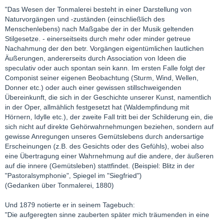
"Das Wesen der Tonmalerei besteht in einer Darstellung von
Naturvorgängen und -zuständen (einschließlich des
Menschenlebens) nach Maßgabe der in der Musik geltenden
Stilgesetze. - einerseitseits durch mehr oder minder getreue
Nachahmung der den betr. Vorgängen eigentümlichen lautlichen
Äußerungen, andererseits durch Association von Ideen die
speculativ oder auch spontan sein kann. Im ersten Falle folgt der
Componist seiner eigenen Beobachtung (Sturm, Wind, Wellen,
Donner etc.) oder auch einer gewissen stillschweigenden
Übereinkunft, die sich in der Geschichte unserer Kunst, namentlich
in der Oper, allmählich festgesetzt hat (Waldempfindung mit
Hörnern, Idylle etc.), der zweite Fall tritt bei der Schilderung ein, die
sich nicht auf direkte Gehörwahrnehmungen beziehen, sondern auf
gewisse Anregungen unseres Gemütslebens durch andersartige
Erscheinungen (z.B. des Gesichts oder des Gefühls), wobei also
eine Übertragung einer Wahrnehmung auf die andere, der äußeren
auf die innere (Gemütsleben) stattfindet. (Beispiel: Blitz in der
"Pastoralsymphonie", Spiegel im "Siegfried")
(Gedanken über Tonmalerei, 1880)
Und 1879 notierte er in seinem Tagebuch:
"Die aufgeregten sinne zauberten später mich träumenden in eine