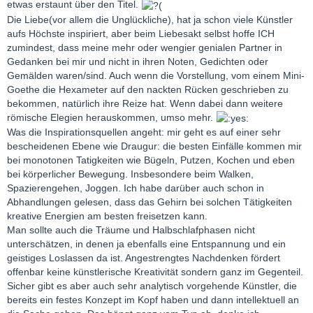
etwas erstaunt über den Titel.
Die Liebe(vor allem die Unglückliche), hat ja schon viele Künstler
aufs Höchste inspiriert, aber beim Liebesakt selbst hoffe ICH
zumindest, dass meine mehr oder wengier genialen Partner in
Gedanken bei mir und nicht in ihren Noten, Gedichten oder
Gemälden waren/sind. Auch wenn die Vorstellung, vom einem Mini-
Goethe die Hexameter auf den nackten Rücken geschrieben zu
bekommen, natürlich ihre Reize hat. Wenn dabei dann weitere
römische Elegien herauskommen, umso mehr.
Was die Inspirationsquellen angeht: mir geht es auf einer sehr
bescheidenen Ebene wie Draugur: die besten Einfälle kommen mir
bei monotonen Tatigkeiten wie Bügeln, Putzen, Kochen und eben
bei körperlicher Bewegung. Insbesondere beim Walken,
Spazierengehen, Joggen. Ich habe darüber auch schon in
Abhandlungen gelesen, dass das Gehirn bei solchen Tätigkeiten
kreative Energien am besten freisetzen kann.
Man sollte auch die Träume und Halbschlafphasen nicht
unterschätzen, in denen ja ebenfalls eine Entspannung und ein
geistiges Loslassen da ist. Angestrengtes Nachdenken fördert
offenbar keine künstlerische Kreativität sondern ganz im Gegenteil.
Sicher gibt es aber auch sehr analytisch vorgehende Künstler, die
bereits ein festes Konzept im Kopf haben und dann intellektuell an