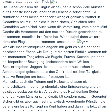
etwas erstaunt über den Titel.
Die Liebe(vor allem die Unglückliche), hat ja schon viele Künstler
aufs Höchste inspiriert, aber beim Liebesakt selbst hoffe ICH
zumindest, dass meine mehr oder wengier genialen Partner in
Gedanken bei mir und nicht in ihren Noten, Gedichten oder
Gemälden waren/sind. Auch wenn die Vorstellung, vom einem Mini-
Goethe die Hexameter auf den nackten Rücken geschrieben zu
bekommen, natürlich ihre Reize hat. Wenn dabei dann weitere
römische Elegien herauskommen, umso mehr.
Was die Inspirationsquellen angeht: mir geht es auf einer sehr
bescheidenen Ebene wie Draugur: die besten Einfälle kommen mir
bei monotonen Tatigkeiten wie Bügeln, Putzen, Kochen und eben
bei körperlicher Bewegung. Insbesondere beim Walken,
Spazierengehen, Joggen. Ich habe darüber auch schon in
Abhandlungen gelesen, dass das Gehirn bei solchen Tätigkeiten
kreative Energien am besten freisetzen kann.
Man sollte auch die Träume und Halbschlafphasen nicht
unterschätzen, in denen ja ebenfalls eine Entspannung und ein
geistiges Loslassen da ist. Angestrengtes Nachdenken fördert
offenbar keine künstlerische Kreativität sondern ganz im Gegenteil.
Sicher gibt es aber auch sehr analytisch vorgehende Künstler, die
bereits ein festes Konzept im Kopf haben und dann intellektuell an