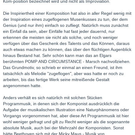
Kom-position bezeichnet wird und nicht als Improviation.
Die Inspiriertheit einer Komposition hat also in aller Regel wenig mit
der Inspiration eines zugeflogenen Musenkusses zu tun, der dem
Genius (und nur ihm) einfach so zufliegt. Natürlich muss zunächst
ein Einfall da sein, aber Einfälle hat fast jeder dauernd, nur
erkennen die meisten sie nicht als solche, und noch weniger
verfügen über das Geschenk des Talents und das Können, daraus
auch etwas machen zu können, das über den flüchtigen Augenblick
hinaus Bestand hat. Sehr schön kann man das an Elgars
berühmten POMP AND CIRCUMSTANCE - Marsch nachvollziehen.
Das Grundmotiv, so schrieb er einmal an einen Freund, ist ihm
tatsächlich als Melodie "zugeflogen", aber was hatte er noch zu
arbeiten, bis das fertige Werk seine mitreißende Gestalt
angenommen hatte.
Anders verhält es sich natürlich mit solchen Stücken
Programmusik, in denen sich der Komponist ausdrücklich die
Aufgabe der musikalischen Illustration eine Naturphänomens oder
Vorgangs vorgenommen hat, aber diese Art Programmusik ist hier
wohl weniger gefragt und gilt zu Recht weniger als die sogenannte
absolute Musik, auch bei der Mehrzahl der Komponisten. Sonst
hätte Beethoven sich mit der Micky Maus - Musik von