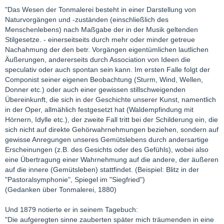
"Das Wesen der Tonmalerei besteht in einer Darstellung von
Naturvorgängen und -zuständen (einschließlich des
Menschenlebens) nach Maßgabe der in der Musik geltenden
Stilgesetze. - einerseitseits durch mehr oder minder getreue
Nachahmung der den betr. Vorgängen eigentümlichen lautlichen
Äußerungen, andererseits durch Association von Ideen die
speculativ oder auch spontan sein kann. Im ersten Falle folgt der
Componist seiner eigenen Beobachtung (Sturm, Wind, Wellen,
Donner etc.) oder auch einer gewissen stillschweigenden
Übereinkunft, die sich in der Geschichte unserer Kunst, namentlich
in der Oper, allmählich festgesetzt hat (Waldempfindung mit
Hörnern, Idylle etc.), der zweite Fall tritt bei der Schilderung ein, die
sich nicht auf direkte Gehörwahrnehmungen beziehen, sondern auf
gewisse Anregungen unseres Gemütslebens durch andersartige
Erscheinungen (z.B. des Gesichts oder des Gefühls), wobei also
eine Übertragung einer Wahrnehmung auf die andere, der äußeren
auf die innere (Gemütsleben) stattfindet. (Beispiel: Blitz in der
"Pastoralsymphonie", Spiegel im "Siegfried")
(Gedanken über Tonmalerei, 1880)
Und 1879 notierte er in seinem Tagebuch:
"Die aufgeregten sinne zauberten später mich träumenden in eine