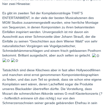
hier zwei Hinweise:
Es gibt im zweiten Teil der Kompilationstrilogie THAT'S
ENTERTAINMENT, in der viele der besten Musicalszenen des
MGM Studios zusammengestellt wurden, eine herrliche Montage
von Sequenzen, in denen Komponisten zu ihren bekanntesten
Einfällen inspiriert werden. Unvergesslich ist mir davon ein
Ausschnitt aus einer Schmonzette über Johann Strauß, der die
Einfälle zu seinen "Geschichten aus dem Wiener Wald" von sehr
naturalistischen Vorgängen wie Vogelgezwitscher,
Schmiedehämmerschlagen und einem frisch geblasenen Posthorn
bekommt. Brilliant ausgedacht, aber auch selten so gelacht.
Tatsächlich sind diese Klischees aber in fast allen Hollywoodfilmen
und manchen einst ernst genommenen Komponistenbiographien
zu finden, und das zum Teil so grotesk, dass sie schon eine eigene
Kompilation wert wären, deren Lacheffekt sogar die Produkte
unseres Blackadder übertreffen dürfte. Die Vorstellung, dass
Mozart die schmerzlichen Akkorde seines G-moll Klavierkonzerts (
?
- hoffentlich erinnere ich das richtig
) nur von den
Schmerzensschreien seiner gerade gebärenden Ehefrau in sein