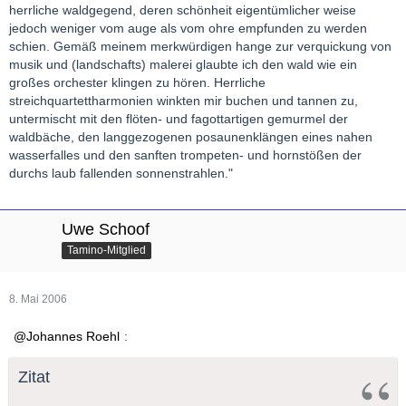
herrliche waldgegend, deren schönheit eigentümlicher weise
jedoch weniger vom auge als vom ohre empfunden zu werden
schien. Gemäß meinem merkwürdigen hange zur verquickung von
musik und (landschafts) malerei glaubte ich den wald wie ein
großes orchester klingen zu hören. Herrliche
streichquartettharmonien winkten mir buchen und tannen zu,
untermischt mit den flöten- und fagottartigen gemurmel der
waldbäche, den langgezogenen posaunenklängen eines nahen
wasserfalles und den sanften trompeten- und hornstößen der
durchs laub fallenden sonnenstrahlen."
Uwe Schoof
Tamino-Mitglied
8. Mai 2006
Johannes Roehl
:
Zitat