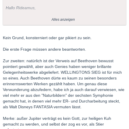
Hallo Rideamus,
etwas konsterniert frage ich dich:
Alles anzeigen
War obige Aussage nun inspiriert oder transpiriert?
Oder nötigt dir Beethoven so wenig Respekt ab?
Kein Grund, konsterniert oder gar pikiert zu sein.
Die erste Frage müssen andere beantworten.
Zur zweiten: natürlich ist der Verweis auf Beethoven bewusst
pointiert gewählt, aber auch Genies haben weniger brillante
Gelegenheitswerke abgeliefert. WELLINGTONS SIEG ist für mich
so eines. Auch Beethoven dürte es kaum zu seinen besonders
erinnernswerten Werken gezählt haben. Um genau diese
Verwunderung abzufedern, habe ich ja auch darauf verwiesen, wie
viel mehr er aus den "Naturbildern" der sechsten Symphonie
gemacht hat, in denen viel mehr ER- und Durcharbeitung steckt,
als Walt Disneys FANTASIA vermuten lässt.
Merke: außer Jupiter verträgt es kein Gott, zur heiligen Kuh
gemacht zu werden, und selbst der zog es vor, als Stier