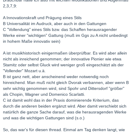
2,3,7,9:
A Innovationskraft und Prägung eines Stils
B Universalität im Audruck, aber auch in den Gattungen
C "Vollendung" eines Stils bzw. das Schaffen herausragender
Werke einer "wichtigen" Gattung (muß im Ggs zu A nicht unbedingt
in hohem Maße innovativ sein)
A ist musikhistorisch einigermaßen überprüfbar. Es wird aber allein
nicht als inreichend genommen; der innovative Pionier wie etwa
Stamitz oder selbst Gluck wird weniger groß eingeschätzt als der
"Vollender" Mozart u.ä.
B ist ganz nett, aber anscheinend weder notwendig noch
hinreichend. Man muß nicht gleich Dvorak verbannen, aber wenn B
sehr wichtig genommen wird, sind Spohr und Dittersdorf "größer"
als Chopin, Wagner und Domenico Scarlatti.
C ist damit wohl das in der Praxis dominierende Kriterium, das
durch die anderen beiden ergänzt wird. Aber damit verschiebt sich
natürlich die ganze Sache darauf, was die herausragenden Werke
und was die wichtigen Gattungen sind (s.o.)
So, das war's für diesen thread. Einmal am Tag denken langt, wie