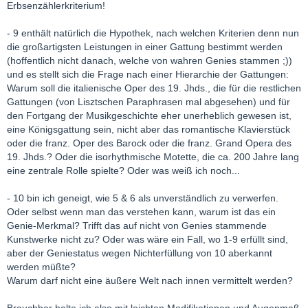
Erbsenzählerkriterium!
- 9 enthält natürlich die Hypothek, nach welchen Kriterien denn nun
die großartigsten Leistungen in einer Gattung bestimmt werden
(hoffentlich nicht danach, welche von wahren Genies stammen ;))
und es stellt sich die Frage nach einer Hierarchie der Gattungen:
Warum soll die italienische Oper des 19. Jhds., die für die restlichen
Gattungen (von Lisztschen Paraphrasen mal abgesehen) und für
den Fortgang der Musikgeschichte eher unerheblich gewesen ist,
eine Königsgattung sein, nicht aber das romantische Klavierstück
oder die franz. Oper des Barock oder die franz. Grand Opera des
19. Jhds.? Oder die isorhythmische Motette, die ca. 200 Jahre lang
eine zentrale Rolle spielte? Oder was weiß ich noch...
- 10 bin ich geneigt, wie 5 & 6 als unverständlich zu verwerfen.
Oder selbst wenn man das verstehen kann, warum ist das ein
Genie-Merkmal? Trifft das auf nicht von Genies stammende
Kunstwerke nicht zu? Oder was wäre ein Fall, wo 1-9 erfüllt sind,
aber der Geniestatus wegen Nichterfüllung von 10 aberkannt
werden müßte?
Warum darf nicht eine äußere Welt nach innen vermittelt werden?
Brauchbar halte ich also mit leichten Modifikationen und Augenmaß