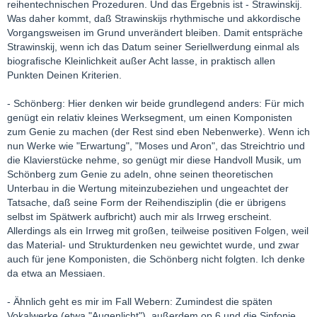
reihentechnischen Prozeduren. Und das Ergebnis ist - Strawinskij.
Was daher kommt, daß Strawinskijs rhythmische und akkordische
Vorgangsweisen im Grund unverändert bleiben. Damit entspräche
Strawinskij, wenn ich das Datum seiner Seriellwerdung einmal als
biografische Kleinlichkeit außer Acht lasse, in praktisch allen
Punkten Deinen Kriterien.
- Schönberg: Hier denken wir beide grundlegend anders: Für mich
genügt ein relativ kleines Werksegment, um einen Komponisten
zum Genie zu machen (der Rest sind eben Nebenwerke). Wenn ich
nun Werke wie "Erwartung", "Moses und Aron", das Streichtrio und
die Klavierstücke nehme, so genügt mir diese Handvoll Musik, um
Schönberg zum Genie zu adeln, ohne seinen theoretischen
Unterbau in die Wertung miteinzubeziehen und ungeachtet der
Tatsache, daß seine Form der Reihendisziplin (die er übrigens
selbst im Spätwerk aufbricht) auch mir als Irrweg erscheint.
Allerdings als ein Irrweg mit großen, teilweise positiven Folgen, weil
das Material- und Strukturdenken neu gewichtet wurde, und zwar
auch für jene Komponisten, die Schönberg nicht folgten. Ich denke
da etwa an Messiaen.
- Ähnlich geht es mir im Fall Webern: Zumindest die späten
Vokalwerke (etwa "Augenlicht"), außerdem op.6 und die Sinfonie