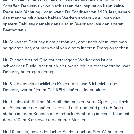
Nr. 4/5: Die Etüden und
Jeux
sind wohl das opus summum im
Schaffen Debussys - von Nachlassen der Inspiration kann keine
Rede sein (Achtung Loge: wenn Du Schriften von 1920 liest, sehen
das manche mit diesen beiden Werken anders - weil man den
spätern Debussy damals genau so mißverstand wie den späten
Beethoven!)
Nr. 6: kannte Debussy nicht persönlich, aber nach allem was man
so gelesen hat, dar man wohl von einem inneren Drang ausgehen
Nr. 7: nach Art und Qualität heterogene Werke: das ist ein
schwieriger Punkt: aber auch hier, wenn ich ihn recht verstehe, war
Debussy heterogen genug.
Nr. 8: ob das ein glückliches Kriterium ist, weiß ich nicht: aber
Debussy war auf jeden Fall KEIN bloßer "Ideennotierer"
Nr. 9 : absolut: Pelleas übertrifft die meisten Verdi-Opern , vielleicht
mit Ausnahme der späten - die sind evtl. ebenbürtig, die Etüdes
stehen in ihrem Kosmos an Ausdruck ebenbürtig in einer Reihe mit
den größten Klavierwerken anderer Meister....
Nr. 10: ach ja, unser deutscher Seelen-nach-außen-Wahn: aber