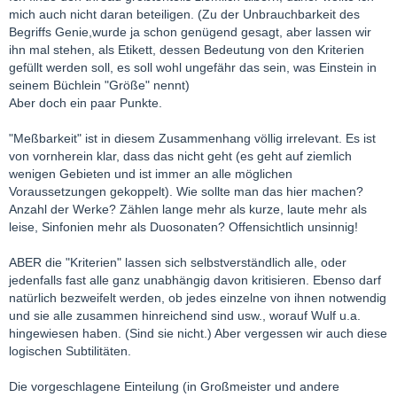
mich auch nicht daran beteiligen. (Zu der Unbrauchbarkeit des
Begriffs Genie,wurde ja schon genügend gesagt, aber lassen wir
ihn mal stehen, als Etikett, dessen Bedeutung von den Kriterien
gefüllt werden soll, es soll wohl ungefähr das sein, was Einstein in
seinem Büchlein "Größe" nennt)
Aber doch ein paar Punkte.
"Meßbarkeit" ist in diesem Zusammenhang völlig irrelevant. Es ist
von vornherein klar, dass das nicht geht (es geht auf ziemlich
wenigen Gebieten und ist immer an alle möglichen
Voraussetzungen gekoppelt). Wie sollte man das hier machen?
Anzahl der Werke? Zählen lange mehr als kurze, laute mehr als
leise, Sinfonien mehr als Duosonaten? Offensichtlich unsinnig!
ABER die "Kriterien" lassen sich selbstverständlich alle, oder
jedenfalls fast alle ganz unabhängig davon kritisieren. Ebenso darf
natürlich bezweifelt werden, ob jedes einzelne von ihnen notwendig
und sie alle zusammen hinreichend sind usw., worauf Wulf u.a.
hingewiesen haben. (Sind sie nicht.) Aber vergessen wir auch diese
logischen Subtilitäten.
Die vorgeschlagene Einteilung (in Großmeister und andere