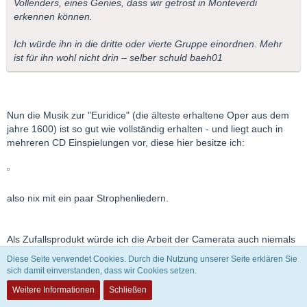
Vollenders, eines Genies, dass wir getrost in Monteverdi
erkennen können.
Ich würde ihn in die dritte oder vierte Gruppe einordnen. Mehr
ist für ihn wohl nicht drin – selber schuld baeh01
Nun die Musik zur "Euridice" (die älteste erhaltene Oper aus dem
jahre 1600) ist so gut wie vollständig erhalten - und liegt auch in
mehreren CD Einspielungen vor, diese hier besitze ich:
also nix mit ein paar Strophenliedern.
Als Zufallsprodukt würde ich die Arbeit der Camerata auch niemals
bezeichnen, das waren 25 Jahre erbittertster intellektueller
Diese Seite verwendet Cookies. Durch die Nutzung unserer Seite erklären Sie
Auseinandersetzungen von mehreren Künstlern - und das will
sich damit einverstanden, dass wir Cookies setzen.
etwas heißen.
Weitere Informationen
Schließen