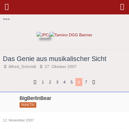
»
»
»
Das Genie aus musikalischer Sicht
Alfred_Schmidt
27. Oktober 2007
1
2
3
4
5
6
7
BigBerlinBear
INAKTIV
12. November 2007