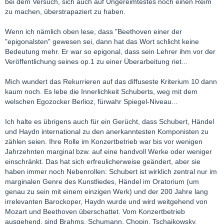
bei dem Versuch, sich auch auf Ungereimtestes noch einen Reim
zu machen, überstrapaziert zu haben.
Wenn ich nämlich oben lese, dass "Beethoven einer der
"epigonalsten" gewesen sei, dann hat das Wort schlicht keine
Bedeutung mehr. Er war so epigonal, dass sein Lehrer ihm vor der
Veröffentlichung seines op.1 zu einer Überarbeitung riet...
Mich wundert das Rekurrieren auf das diffuseste Kriterium 10 dann
kaum noch. Es lebe die Innerlichkeit Schuberts, weg mit dem
welschen Egozocker Berlioz, fürwahr Spiegel-Niveau...
Ich halte es übrigens auch für ein Gerücht, dass Schubert, Händel
und Haydn international zu den anerkanntesten Komponisten zu
zählen seien. Ihre Rolle im Konzertbetrieb war bis vor wenigen
Jahrzehnten marginal bzw. auf eine handvoll Werke oder weniger
einschränkt. Das hat sich erfreulicherweise geändert, aber sie
haben immer noch Nebenrollen: Schubert ist wirklich zentral nur im
marginalen Genre des Kunstliedes, Händel im Oratorium (um
genau zu sein mit einem einzigen Werk) und der 200 Jahre lang
irrelevanten Barockoper, Haydn wurde und wird weitgehend von
Mozart und Beethoven überschattet. Vom Konzertbetrieb
ausgehend, sind Brahms, Schumann, Chopin, Tschaikowsky,