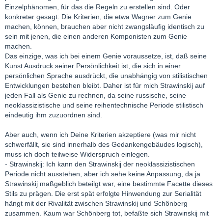
Einzelphänomen, für das die Regeln zu erstellen sind. Oder
konkreter gesagt: Die Kriterien, die etwa Wagner zum Genie
machen, können, brauchen aber nicht zwangsläufig identisch zu
sein mit jenen, die einen anderen Komponisten zum Genie
machen.
Das einzige, was ich bei einem Genie voraussetze, ist, daß seine
Kunst Ausdruck seiner Persönlichkeit ist, die sich in einer
persönlichen Sprache ausdrückt, die unabhängig von stilistischen
Entwicklungen bestehen bleibt. Daher ist für mich Strawinskij auf
jeden Fall als Genie zu rechnen, da seine russische, seine
neoklassizistische und seine reihentechnische Periode stilistisch
eindeutig ihm zuzuordnen sind.
Aber auch, wenn ich Deine Kriterien akzeptiere (was mir nicht
schwerfällt, sie sind innerhalb des Gedankengebäudes logisch),
muss ich doch teilweise Widerspruch einlegen.
- Strawinskij: Ich kann den Strawinskij der neoklassizistischen
Periode nicht ausstehen, aber ich sehe keine Anpassung, da ja
Strawinskij maßgeblich beteilgt war, eine bestimmte Facette dieses
Stils zu prägen. Die erst spät erfolgte Hinwendung zur Serialität
hängt mit der Rivalität zwischen Strawinskij und Schönberg
zusammen. Kaum war Schönberg tot, befaßte sich Strawinskij mit