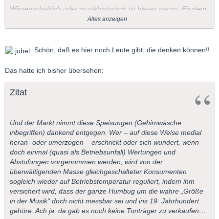
Wissenschaftlich oder musikhistorisch ist hieran garnix, Einstein
hat sowas in seinem Büchlein immerhin eingeräumt.
Alles anzeigen
Akademisch ist es höchstens im abwertenden Sinne, eines
irrelevanten, praxisfernen Geschwurbels, nicht im positiven
einer unvoreingenommenen und gründlichen Untersuchung.
Schön, daß es hier noch Leute gibt, die denken können!!
Damit nun aber Schluß:
Das hatte ich bisher übersehen:
"Getret'ner Quark wird breit, nicht stark!"
Zitat
JR
Und der Markt nimmt diese Speisungen (Gehirnwäsche
inbegriffen) dankend entgegen. Wer – auf diese Weise medial
heran- oder umerzogen – erschrickt oder sich wundert, wenn
doch einmal (quasi als Betriebsunfall) Wertungen und
Abstufungen vorgenommen werden, wird von der
überwältigenden Masse gleichgeschalteter Konsumenten
sogleich wieder auf Betriebstemperatur reguliert, indem ihm
versichert wird, dass der ganze Humbug um die wahre „Größe
in der Musik“ doch nicht messbar sei und ins 19. Jahrhundert
gehöre. Ach ja, da gab es noch keine Tonträger zu verkaufen…