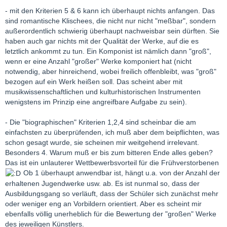
- mit den Kriterien 5 & 6 kann ich überhaupt nichts anfangen. Das
sind romantische Klischees, die nicht nur nicht "meßbar", sondern
außerordentlich schwierig überhaupt nachweisbar sein dürften. Sie
haben auch gar nichts mit der Qualität der Werke, auf die es
letztlich ankommt zu tun. Ein Komponist ist nämlich dann "groß",
wenn er eine Anzahl "großer" Werke komponiert hat (nicht
notwendig, aber hinreichend, wobei freilich offenbleibt, was "groß"
bezogen auf ein Werk heißen soll. Das scheint aber mit
musikwissenschaftlichen und kulturhistorischen Instrumenten
wenigstens im Prinzip eine angreifbare Aufgabe zu sein).
- Die "biographischen" Kriterien 1,2,4 sind scheinbar die am
einfachsten zu überprüfenden, ich muß aber dem beipflichten, was
schon gesagt wurde, sie scheinen mir weitgehend irrelevant.
Besonders 4. Warum muß er bis zum bitteren Ende alles geben?
Das ist ein unlauterer Wettbewerbsvorteil für die Frühverstorbenen
Ob 1 überhaupt anwendbar ist, hängt u.a. von der Anzahl der
erhaltenen Jugendwerke usw. ab. Es ist nunmal so, dass der
Ausbildungsgang so verläuft, dass der Schüler sich zunächst mehr
oder weniger eng an Vorbildern orientiert. Aber es scheint mir
ebenfalls völlig unerheblich für die Bewertung der "großen" Werke
des jeweiligen Künstlers.