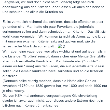
Langweiler, wir sind doch nicht beim Schach) folgt natürlich
ebensowenig aus den Kriterien, aber lassen wir auch das beiseite
und schauen uns allein die Kriterien an.
Es ist vermutlich nichtmal das schlimm, dass sie offenbar ex post
gefunden sind: Man hatte ein paar Favoriten, die jedenfalls
vorkommen sollen und dann schmiedet man Kriterien. Das läßt sich
wohl kaum vermeiden. Wir kommen ja nicht als Aliens auf die Erde,
mit unserem externen Kriteriensatz und gucken mal, wie die
terrestrische Musik da so reinpaßt.
Wir haben eine vage Idee, wer alles wichtig ist und auf jedenfalls in
die Liste der "Großen" reinsoll, dann sicher eine Menge Grenzfälle,
aber noch ernsthafte Kandidaten. Man könnte also ("induktiv" in
einem weiten Sinne) aus den Fällen, die auf jedenfalls erfaßt sein
sollen, die Gemeinsamkeiten herausarbeiten und so die Kriterien
aufstellen.
(Dennoch sollte stutzig machen, dass die Hälfte aller Genies
zwischen ~1730 und 1830 gewirkt hat, vor 1600 und nach 1900 nur
je eins :wacky:
Die von KSM mal anderswo vorgeschlagene Gleichverteilung
glaube ich zwar auch nicht, aber dieses andere Extrem riecht ein
bißchen nach Konzertführerklischee...)