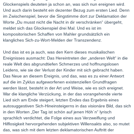
Glockenspiels deuteten ja schon an, was sich nun ereignen wird.
Und auch darin besteht ein dezenter Bezug zum ersten Lied. Denn
im Zwischenspiel, bevor die Singstimme dort zur Deklamation der
Worte „Du musst nicht die Nacht in dir verschränken“ übergeht,
meldet sich das Glockenspiel drei Mal. Und es ist im
kompositorischen Schaffen von Mahler grundsätzlich ein
klangliches Sich-zu-Wort-Melden der Transzendenz.
Und das ist es ja auch, was den Kern dieses musikalischen
Ereignisses ausmacht: Das Hereintreten der „anderen Welt“ in die
reale Welt des abgrundtiefen Schmerzes und hoffnungslosen
Leidens, wie sie der Verlust der Kinder mit sich gebracht haben.
Das Neue an diesem Ereignis, und das, was es zu einer Antwort
auf die im Zyklus aufgeworfenen existenziellen Grundfragen
werden lässt, besteht in der Art und Weise, wie es sich ereignet.
War die klangliche Verzückung, in der das vorangehende vierte
Lied sich am Ende steigert, letzten Endes das Ergebnis eines
autosuggestiven Sich-Hineinsteigerns in das visionäre Bild, das sich
in den Worten „Der Tag ist schön auf jenen Höh´n“ lyrisch
sprachlich verdichtet, die Folge eines aus Verzweiflung und
Hilflosigkeit hervorgehenden subjektiven Willensakts also, so mutet
das, was sich mit dem letzten deklamatorischen Auftritt der