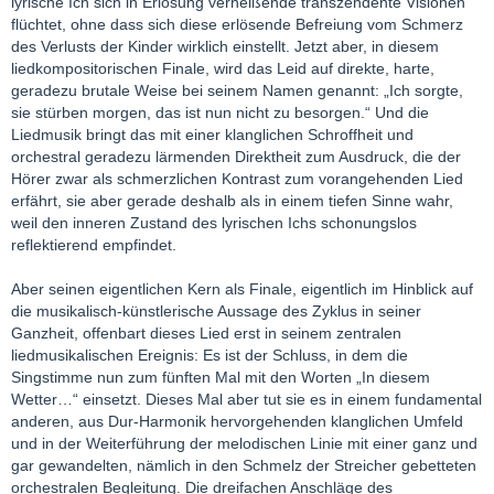
lyrische Ich sich in Erlösung verheißende transzendente Visionen
flüchtet, ohne dass sich diese erlösende Befreiung vom Schmerz
des Verlusts der Kinder wirklich einstellt. Jetzt aber, in diesem
liedkompositorischen Finale, wird das Leid auf direkte, harte,
geradezu brutale Weise bei seinem Namen genannt: „Ich sorgte,
sie stürben morgen, das ist nun nicht zu besorgen.“ Und die
Liedmusik bringt das mit einer klanglichen Schroffheit und
orchestral geradezu lärmenden Direktheit zum Ausdruck, die der
Hörer zwar als schmerzlichen Kontrast zum vorangehenden Lied
erfährt, sie aber gerade deshalb als in einem tiefen Sinne wahr,
weil den inneren Zustand des lyrischen Ichs schonungslos
reflektierend empfindet.
Aber seinen eigentlichen Kern als Finale, eigentlich im Hinblick auf
die musikalisch-künstlerische Aussage des Zyklus in seiner
Ganzheit, offenbart dieses Lied erst in seinem zentralen
liedmusikalischen Ereignis: Es ist der Schluss, in dem die
Singstimme nun zum fünften Mal mit den Worten „In diesem
Wetter…“ einsetzt. Dieses Mal aber tut sie es in einem fundamental
anderen, aus Dur-Harmonik hervorgehenden klanglichen Umfeld
und in der Weiterführung der melodischen Linie mit einer ganz und
gar gewandelten, nämlich in den Schmelz der Streicher gebetteten
orchestralen Begleitung. Die dreifachen Anschläge des