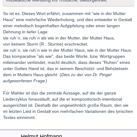
musikalische Wendung ins Tröstliche, Geborgenheit.
So ist es. Dieses Wort erfährt, zusammen mit "wie in der Mutter
Haus" eine mehrfache Wiederholung, und dies entweder in Gestalt
einer melodisch bogenhaften Aufgipfelung oder einer langen
Dehnung in tiefer Lage:
sie ruh´n, sie ruh´n als wie in der Mutter, der Mutter Haus,
von keinem Sturm (R.: Sturme) erschrecket,
sie ruh´n, sie ruh´n wie in der Mutter Haus, wie in der Mutter Haus.
Das komparative "als wie", das beide Worte, bzw. Wortgruppen
miteinander verbindet, macht deutlich, dass dieses "Ruhen" eines
unter Gottes Hand ist, das in seinem Beschützt- und Behütetsein
dem in Mutters Haus gleicht. (
Dies zu der von Dr. Pingel
aufgeworfenen Frage
)
Für Mahler ist das die zentrale Aussage, auf die der ganze
Liederzyklus hinausläuft, auf die er kompositorisch-intentional
ausgerichtet ist. Deshalb der ungewöhnlich große Raum, den sie
im letzten Lied in Gestalt von mehrfachen Variationen des lyrischen
Textes einnimmt.
Helmut Hofmann