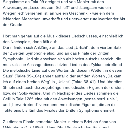
Singstimme ab Takt 99 ereignet und von Mahler mit den
Anweisungen „Leise bis zum Schluß“ und „Langsam wie ein
Wiegenlied“ versehen ist, an wie ein Geschenk, - wie ein dem
leidenden Menschen unverhofft und unerwartet zuteilwerdender Akt
der Gnade.
Hört man genau auf die Musik dieses Liedschlusses, einschließlich
des Nachspiels, dann fällt auf:
Darin finden sich Anklänge an das Lied „Urlicht“, dem vierten Satz
der Zweiten Symphonie also, und an das Finale der Dritten
Symphonie. Und sie erweisen sich als höchst aufschlussreich, die
musikalische Aussage dieses letzten Liedes des Zyklus betreffend.
Die melodische Linie auf den Worten „In diesem Wetter, in diesem
Saus“ (Takte 99-104) ähnelt auffällig der auf den Worten „Da kam
ich auf einen breiten Weg“ in „Urlicht“ (Takte 38-41). Und überdies
ähneln sich auch die zugehörigen melodischen Figuren der ersten,
bzw. der Solo-Violine. Und im Nachspiel des Liedes stimmen die
Celli in Takt 128f. eine mit den Anweisungen „senza sord. unis.“,
und „hervortretend“ versehene melodische Figur an, die an die
Takte eins bis fünf des Finales der Dritten Symphonie erinnert.
Zu diesem Finale bemerkte Mahler in einem Brief an Anna von
Mildenburg (1.7.1896): „Ungefähr könnte ich den Satz auch