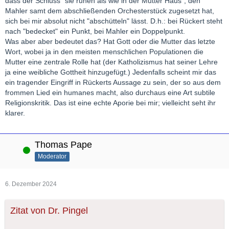
dass der Schluss "sie ruhen als wie in der Mutter Haus", den
Mahler samt dem abschließenden Orchesterstück zugesetzt hat,
sich bei mir absolut nicht "abschütteln" lässt. D.h.: bei Rückert steht
nach "bedecket" ein Punkt, bei Mahler ein Doppelpunkt.
Was aber aber bedeutet das? Hat Gott oder die Mutter das letzte
Wort, wobei ja in den meisten menschlichen Populationen die
Mutter eine zentrale Rolle hat (der Katholizismus hat seiner Lehre
ja eine weibliche Gottheit hinzugefügt.) Jedenfalls scheint mir das
ein tragender Eingriff in Rückerts Aussage zu sein, der so aus dem
frommen Lied ein humanes macht, also durchaus eine Art subtile
Religionskritik. Das ist eine echte Aporie bei mir; vielleicht seht ihr
klarer.
Thomas Pape
Online
Moderator
6. Dezember 2024
Zitat von Dr. Pingel