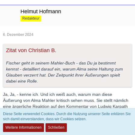
Helmut Hofmann
Redakteur
6. Dezember 2024
Zitat von Christian B.
Fischer geht in seinem Mahler-Buch - das Du ja bestimmt
kennst - detailliert darauf ein, warum Alma seine Haltung zum
Glauben verzerrt hat. Der Zeitpunkt ihrer Äußerungen spielt
dabei eine Rolle.
Ja, Ja, - kenne ich. Und ich weiß auch, warum man diese
Äußerung von Alma Mahler kritisch sehen muss. Sie stellt nämlich
eine ärgerliche Reaktion auf den Kommentar von Ludwig Karpath
über Mahlers Taufe im Februar 1897 dar.
Diese Seite verwendet Cookies. Durch die Nutzung unserer Seite erklären Sie
Aber die Quellenlage ist ja komplexer. Deshalb die zitierte Frage
sich damit einverstanden, dass wir Cookies setzen.
von Constantin Floros, der diese Quellenlage voll und ganz
Weitere Informationen
Schließen
überblickt. Er kommt nach seiner gründlichen Beschäftigung mit