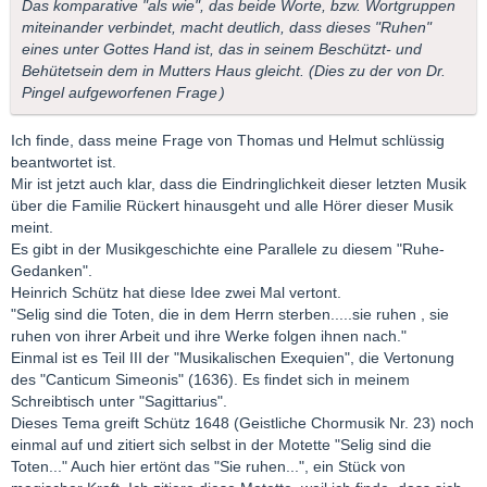
Das komparative "als wie", das beide Worte, bzw. Wortgruppen
miteinander verbindet, macht deutlich, dass dieses "Ruhen"
eines unter Gottes Hand ist, das in seinem Beschützt- und
Behütetsein dem in Mutters Haus gleicht. (
Dies zu der von Dr.
Pingel aufgeworfenen Frage
)
Ich finde, dass meine Frage von Thomas und Helmut schlüssig
beantwortet ist.
Mir ist jetzt auch klar, dass die Eindringlichkeit dieser letzten Musik
über die Familie Rückert hinausgeht und alle Hörer dieser Musik
meint.
Es gibt in der Musikgeschichte eine Parallele zu diesem "Ruhe-
Gedanken".
Heinrich Schütz hat diese Idee zwei Mal vertont.
"Selig sind die Toten, die in dem Herrn sterben.....sie ruhen , sie
ruhen von ihrer Arbeit und ihre Werke folgen ihnen nach."
Einmal ist es Teil III der "Musikalischen Exequien", die Vertonung
des "Canticum Simeonis" (1636). Es findet sich in meinem
Schreibtisch unter "Sagittarius".
Dieses Tema greift Schütz 1648 (Geistliche Chormusik Nr. 23) noch
einmal auf und zitiert sich selbst in der Motette "Selig sind die
Toten..." Auch hier ertönt das "Sie ruhen...", ein Stück von