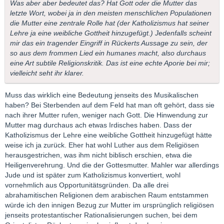
Was aber aber bedeutet das? Hat Gott oder die Mutter das
letzte Wort, wobei ja in den meisten menschlichen Populationen
die Mutter eine zentrale Rolle hat (der Katholizismus hat seiner
Lehre ja eine weibliche Gottheit hinzugefügt.) Jedenfalls scheint
mir das ein tragender Eingriff in Rückerts Aussage zu sein, der
so aus dem frommen Lied ein humanes macht, also durchaus
eine Art subtile Religionskritik. Das ist eine echte Aporie bei mir;
vielleicht seht ihr klarer.
Muss das wirklich eine Bedeutung jenseits des Musikalischen
haben? Bei Sterbenden auf dem Feld hat man oft gehört, dass sie
nach ihrer Mutter rufen, weniger nach Gott. Die Hinwendung zur
Mutter mag durchaus ach etwas Irdisches haben. Dass der
Katholizismus der Lehre eine weibliche Gottheit hinzugefügt hätte
weise ich ja zurück. Eher hat wohl Luther aus dem Religiösen
herausgestrichen, was ihm nicht biblisch erschien, etwa die
Heiligenverehrung. Und die der Gottesmutter. Mahler war allerdings
Jude und ist später zum Katholizismus konvertiert, wohl
vornehmlich aus Opportunitätsgründen. Da alle drei
abrahamitischen Religionen dem arabischen Raum entstammen
würde ich den innigen Bezug zur Mutter im ursprünglich religiösen
jenseits protestantischer Rationalisierungen suchen, bei dem