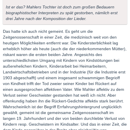
Ist er das? Mahlers Tochter ist doch zum großen Bedauern
biographistischer Interpreten zu spät gestorben, nämlich erst
drei Jahre nach der Komposition der Lieder.
Das hatte ich auch nicht gemeint. Es geht um die
Zeitgenossenschaft in einer Zeit, die medizinisch weit von den
heutigen Möglichkeiten entfernt war. Die Kindersterblichkeit lag
erheblich höher als heute (auch die der niederkommenden Mütter),
riskant waren die ersten beiden Jahre. Angesichts des
unterschiedlichsten Umgang mit Kindern von Kindstötungen bei
außerehelichen Kindern, Kinderarbeit bei Heimarbeitern,
Landwirtschaftsbetrieben und in der Industrie (für die Industrie erst
1903 abgeschafft) und einem insgesamt schwammigen Begrioff
von Kindheit trifft der Tod zweier seiner Kinder bei Rückert auf
einen ausgesprochen affektiven Vater. Wie Mahler affektiv zu dem
Verlust seiner Geschwister gestanden hat weiß ich nicht. Aber
offenkundig haben ihn die Rückert-Gedichte affektiv stark berührt.
Wahrscheinlich ist der Begriff Errfahrungshintergrund unglücklich
gewählt, gemeint ist die gemeinsame Zeitgenossenschaft im
langen 19. Jahrhundert und der von beiden durchlebte Verlust von
Kindern resp. Geschwistern im Kindsalter. Und das in einer Zeit, die
dem Kinde gegenüber in der Breite eher gleichgültig war.