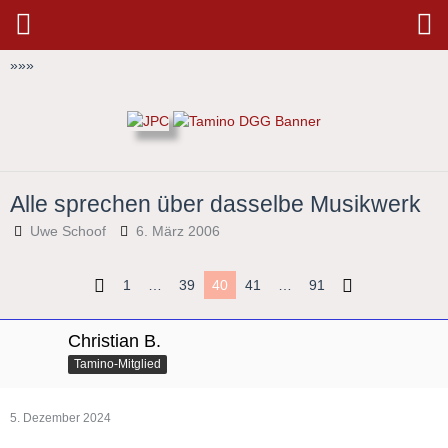
»
»
»
Alle sprechen über dasselbe Musikwerk
Uwe Schoof
6. März 2006
1
…
39
40
41
…
91
Christian B.
Tamino-Mitglied
5. Dezember 2024