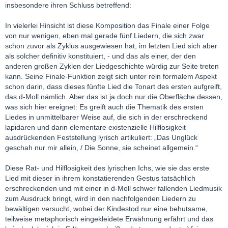
insbesondere ihren Schluss betreffend:
In vielerlei Hinsicht ist diese Komposition das Finale einer Folge
von nur wenigen, eben mal gerade fünf Liedern, die sich zwar
schon zuvor als Zyklus ausgewiesen hat, im letzten Lied sich aber
als solcher definitiv konstituiert, - und das als einer, der den
anderen großen Zyklen der Liedgeschichte würdig zur Seite treten
kann. Seine Finale-Funktion zeigt sich unter rein formalem Aspekt
schon darin, dass dieses fünfte Lied die Tonart des ersten aufgreift,
das d-Moll nämlich. Aber das ist ja doch nur die Oberfläche dessen,
was sich hier ereignet: Es greift auch die Thematik des ersten
Liedes in unmittelbarer Weise auf, die sich in der erschreckend
lapidaren und darin elementare existenzielle Hilflosigkeit
ausdrückenden Feststellung lyrisch artikuliert: „Das Unglück
geschah nur mir allein, / Die Sonne, sie scheinet allgemein.“
Diese Rat- und Hilflosigkeit des lyrischen Ichs, wie sie das erste
Lied mit dieser in ihrem konstatierenden Gestus tatsächlich
erschreckenden und mit einer in d-Moll schwer fallenden Liedmusik
zum Ausdruck bringt, wird in den nachfolgenden Liedern zu
bewältigen versucht, wobei der Kindestod nur eine behutsame,
teilweise metaphorisch eingekleidete Erwähnung erfährt und das