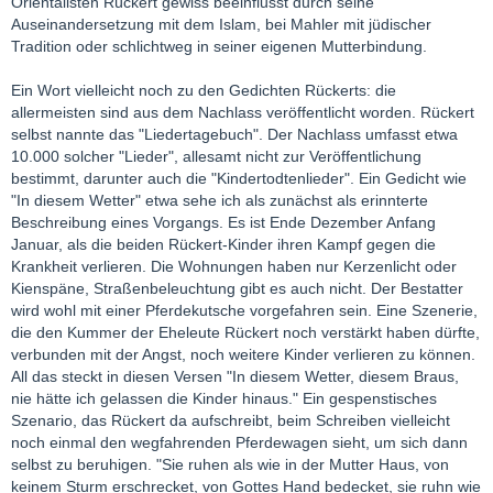
Orientalisten Rückert gewiss beeinflusst durch seine
Auseinandersetzung mit dem Islam, bei Mahler mit jüdischer
Tradition oder schlichtweg in seiner eigenen Mutterbindung.
Ein Wort vielleicht noch zu den Gedichten Rückerts: die
allermeisten sind aus dem Nachlass veröffentlicht worden. Rückert
selbst nannte das "Liedertagebuch". Der Nachlass umfasst etwa
10.000 solcher "Lieder", allesamt nicht zur Veröffentlichung
bestimmt, darunter auch die "Kindertodtenlieder". Ein Gedicht wie
"In diesem Wetter" etwa sehe ich als zunächst als erinnterte
Beschreibung eines Vorgangs. Es ist Ende Dezember Anfang
Januar, als die beiden Rückert-Kinder ihren Kampf gegen die
Krankheit verlieren. Die Wohnungen haben nur Kerzenlicht oder
Kienspäne, Straßenbeleuchtung gibt es auch nicht. Der Bestatter
wird wohl mit einer Pferdekutsche vorgefahren sein. Eine Szenerie,
die den Kummer der Eheleute Rückert noch verstärkt haben dürfte,
verbunden mit der Angst, noch weitere Kinder verlieren zu können.
All das steckt in diesen Versen "In diesem Wetter, diesem Braus,
nie hätte ich gelassen die Kinder hinaus." Ein gespenstisches
Szenario, das Rückert da aufschreibt, beim Schreiben vielleicht
noch einmal den wegfahrenden Pferdewagen sieht, um sich dann
selbst zu beruhigen. "Sie ruhen als wie in der Mutter Haus, von
keinem Sturm erschrecket, von Gottes Hand bedecket, sie ruhn wie