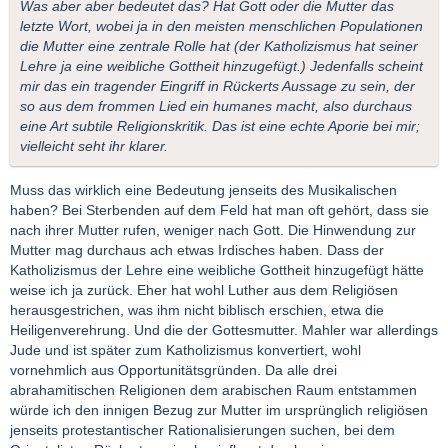
Was aber aber bedeutet das? Hat Gott oder die Mutter das
letzte Wort, wobei ja in den meisten menschlichen Populationen
die Mutter eine zentrale Rolle hat (der Katholizismus hat seiner
Lehre ja eine weibliche Gottheit hinzugefügt.) Jedenfalls scheint
mir das ein tragender Eingriff in Rückerts Aussage zu sein, der
so aus dem frommen Lied ein humanes macht, also durchaus
eine Art subtile Religionskritik. Das ist eine echte Aporie bei mir;
vielleicht seht ihr klarer.
Muss das wirklich eine Bedeutung jenseits des Musikalischen
haben? Bei Sterbenden auf dem Feld hat man oft gehört, dass sie
nach ihrer Mutter rufen, weniger nach Gott. Die Hinwendung zur
Mutter mag durchaus ach etwas Irdisches haben. Dass der
Katholizismus der Lehre eine weibliche Gottheit hinzugefügt hätte
weise ich ja zurück. Eher hat wohl Luther aus dem Religiösen
herausgestrichen, was ihm nicht biblisch erschien, etwa die
Heiligenverehrung. Und die der Gottesmutter. Mahler war allerdings
Jude und ist später zum Katholizismus konvertiert, wohl
vornehmlich aus Opportunitätsgründen. Da alle drei
abrahamitischen Religionen dem arabischen Raum entstammen
würde ich den innigen Bezug zur Mutter im ursprünglich religiösen
jenseits protestantischer Rationalisierungen suchen, bei dem