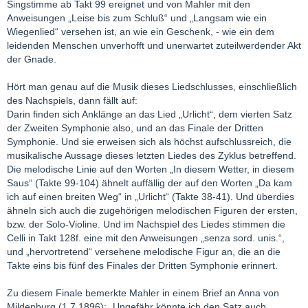
Singstimme ab Takt 99 ereignet und von Mahler mit den
Anweisungen „Leise bis zum Schluß“ und „Langsam wie ein
Wiegenlied“ versehen ist, an wie ein Geschenk, - wie ein dem
leidenden Menschen unverhofft und unerwartet zuteilwerdender Akt
der Gnade.
Hört man genau auf die Musik dieses Liedschlusses, einschließlich
des Nachspiels, dann fällt auf:
Darin finden sich Anklänge an das Lied „Urlicht“, dem vierten Satz
der Zweiten Symphonie also, und an das Finale der Dritten
Symphonie. Und sie erweisen sich als höchst aufschlussreich, die
musikalische Aussage dieses letzten Liedes des Zyklus betreffend.
Die melodische Linie auf den Worten „In diesem Wetter, in diesem
Saus“ (Takte 99-104) ähnelt auffällig der auf den Worten „Da kam
ich auf einen breiten Weg“ in „Urlicht“ (Takte 38-41). Und überdies
ähneln sich auch die zugehörigen melodischen Figuren der ersten,
bzw. der Solo-Violine. Und im Nachspiel des Liedes stimmen die
Celli in Takt 128f. eine mit den Anweisungen „senza sord. unis.“,
und „hervortretend“ versehene melodische Figur an, die an die
Takte eins bis fünf des Finales der Dritten Symphonie erinnert.
Zu diesem Finale bemerkte Mahler in einem Brief an Anna von
Mildenburg (1.7.1896): „Ungefähr könnte ich den Satz auch