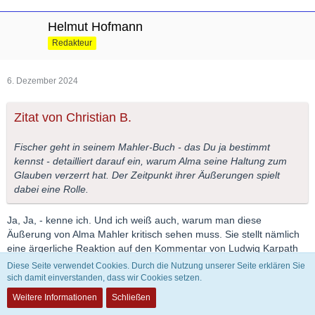
Helmut Hofmann
Redakteur
6. Dezember 2024
Zitat von Christian B.
Fischer geht in seinem Mahler-Buch - das Du ja bestimmt
kennst - detailliert darauf ein, warum Alma seine Haltung zum
Glauben verzerrt hat. Der Zeitpunkt ihrer Äußerungen spielt
dabei eine Rolle.
Ja, Ja, - kenne ich. Und ich weiß auch, warum man diese
Äußerung von Alma Mahler kritisch sehen muss. Sie stellt nämlich
eine ärgerliche Reaktion auf den Kommentar von Ludwig Karpath
über Mahlers Taufe im Februar 1897 dar.
Diese Seite verwendet Cookies. Durch die Nutzung unserer Seite erklären Sie
Aber die Quellenlage ist ja komplexer. Deshalb die zitierte Frage
sich damit einverstanden, dass wir Cookies setzen.
von Constantin Floros, der diese Quellenlage voll und ganz
Weitere Informationen
Schließen
überblickt. Er kommt nach seiner gründlichen Beschäftigung mit