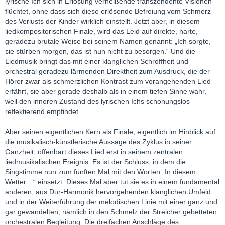
lyrische Ich sich in Erlösung verheißende transzendente Visionen
flüchtet, ohne dass sich diese erlösende Befreiung vom Schmerz
des Verlusts der Kinder wirklich einstellt. Jetzt aber, in diesem
liedkompositorischen Finale, wird das Leid auf direkte, harte,
geradezu brutale Weise bei seinem Namen genannt: „Ich sorgte,
sie stürben morgen, das ist nun nicht zu besorgen.“ Und die
Liedmusik bringt das mit einer klanglichen Schroffheit und
orchestral geradezu lärmenden Direktheit zum Ausdruck, die der
Hörer zwar als schmerzlichen Kontrast zum vorangehenden Lied
erfährt, sie aber gerade deshalb als in einem tiefen Sinne wahr,
weil den inneren Zustand des lyrischen Ichs schonungslos
reflektierend empfindet.
Aber seinen eigentlichen Kern als Finale, eigentlich im Hinblick auf
die musikalisch-künstlerische Aussage des Zyklus in seiner
Ganzheit, offenbart dieses Lied erst in seinem zentralen
liedmusikalischen Ereignis: Es ist der Schluss, in dem die
Singstimme nun zum fünften Mal mit den Worten „In diesem
Wetter…“ einsetzt. Dieses Mal aber tut sie es in einem fundamental
anderen, aus Dur-Harmonik hervorgehenden klanglichen Umfeld
und in der Weiterführung der melodischen Linie mit einer ganz und
gar gewandelten, nämlich in den Schmelz der Streicher gebetteten
orchestralen Begleitung. Die dreifachen Anschläge des