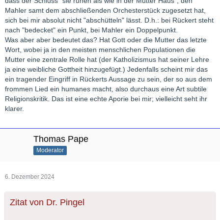
dass der Schluss "sie ruhen als wie in der Mutter Haus", den
Mahler samt dem abschließenden Orchesterstück zugesetzt hat,
sich bei mir absolut nicht "abschütteln" lässt. D.h.: bei Rückert steht
nach "bedecket" ein Punkt, bei Mahler ein Doppelpunkt.
Was aber aber bedeutet das? Hat Gott oder die Mutter das letzte
Wort, wobei ja in den meisten menschlichen Populationen die
Mutter eine zentrale Rolle hat (der Katholizismus hat seiner Lehre
ja eine weibliche Gottheit hinzugefügt.) Jedenfalls scheint mir das
ein tragender Eingriff in Rückerts Aussage zu sein, der so aus dem
frommen Lied ein humanes macht, also durchaus eine Art subtile
Religionskritik. Das ist eine echte Aporie bei mir; vielleicht seht ihr
klarer.
Thomas Pape
Moderator
6. Dezember 2024
Zitat von Dr. Pingel