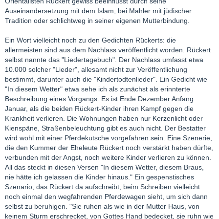
Orientalisten Rückert gewiss beeinflusst durch seine
Auseinandersetzung mit dem Islam, bei Mahler mit jüdischer
Tradition oder schlichtweg in seiner eigenen Mutterbindung.
Ein Wort vielleicht noch zu den Gedichten Rückerts: die
allermeisten sind aus dem Nachlass veröffentlicht worden. Rückert
selbst nannte das "Liedertagebuch". Der Nachlass umfasst etwa
10.000 solcher "Lieder", allesamt nicht zur Veröffentlichung
bestimmt, darunter auch die "Kindertodtenlieder". Ein Gedicht wie
"In diesem Wetter" etwa sehe ich als zunächst als erinnterte
Beschreibung eines Vorgangs. Es ist Ende Dezember Anfang
Januar, als die beiden Rückert-Kinder ihren Kampf gegen die
Krankheit verlieren. Die Wohnungen haben nur Kerzenlicht oder
Kienspäne, Straßenbeleuchtung gibt es auch nicht. Der Bestatter
wird wohl mit einer Pferdekutsche vorgefahren sein. Eine Szenerie,
die den Kummer der Eheleute Rückert noch verstärkt haben dürfte,
verbunden mit der Angst, noch weitere Kinder verlieren zu können.
All das steckt in diesen Versen "In diesem Wetter, diesem Braus,
nie hätte ich gelassen die Kinder hinaus." Ein gespenstisches
Szenario, das Rückert da aufschreibt, beim Schreiben vielleicht
noch einmal den wegfahrenden Pferdewagen sieht, um sich dann
selbst zu beruhigen. "Sie ruhen als wie in der Mutter Haus, von
keinem Sturm erschrecket, von Gottes Hand bedecket, sie ruhn wie