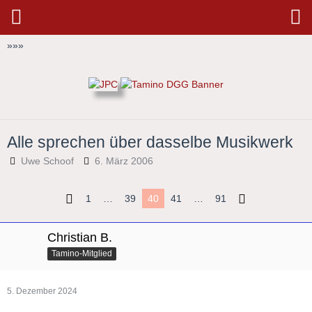
»
»
»
Alle sprechen über dasselbe Musikwerk
Uwe Schoof
6. März 2006
1
…
39
40
41
…
91
Christian B.
Tamino-Mitglied
5. Dezember 2024