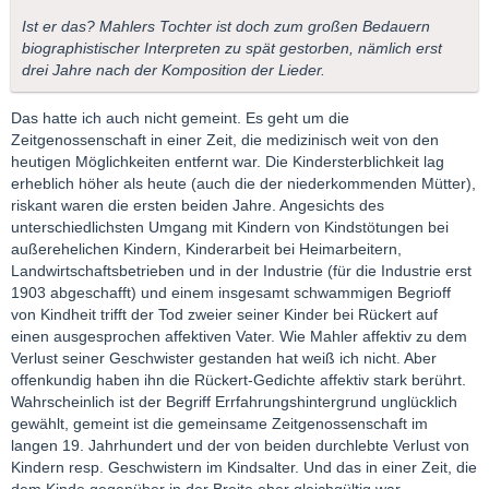
Ist er das? Mahlers Tochter ist doch zum großen Bedauern
biographistischer Interpreten zu spät gestorben, nämlich erst
drei Jahre nach der Komposition der Lieder.
Das hatte ich auch nicht gemeint. Es geht um die
Zeitgenossenschaft in einer Zeit, die medizinisch weit von den
heutigen Möglichkeiten entfernt war. Die Kindersterblichkeit lag
erheblich höher als heute (auch die der niederkommenden Mütter),
riskant waren die ersten beiden Jahre. Angesichts des
unterschiedlichsten Umgang mit Kindern von Kindstötungen bei
außerehelichen Kindern, Kinderarbeit bei Heimarbeitern,
Landwirtschaftsbetrieben und in der Industrie (für die Industrie erst
1903 abgeschafft) und einem insgesamt schwammigen Begrioff
von Kindheit trifft der Tod zweier seiner Kinder bei Rückert auf
einen ausgesprochen affektiven Vater. Wie Mahler affektiv zu dem
Verlust seiner Geschwister gestanden hat weiß ich nicht. Aber
offenkundig haben ihn die Rückert-Gedichte affektiv stark berührt.
Wahrscheinlich ist der Begriff Errfahrungshintergrund unglücklich
gewählt, gemeint ist die gemeinsame Zeitgenossenschaft im
langen 19. Jahrhundert und der von beiden durchlebte Verlust von
Kindern resp. Geschwistern im Kindsalter. Und das in einer Zeit, die
dem Kinde gegenüber in der Breite eher gleichgültig war.