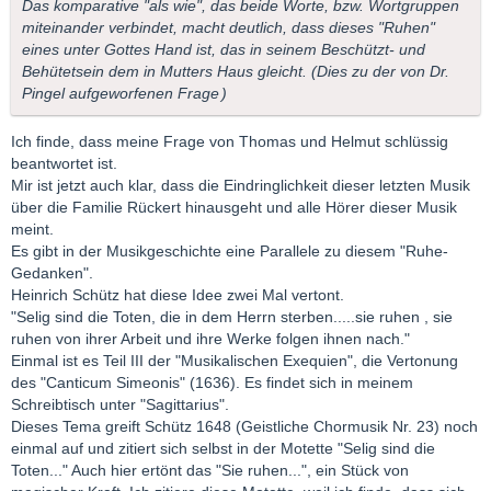
Das komparative "als wie", das beide Worte, bzw. Wortgruppen
miteinander verbindet, macht deutlich, dass dieses "Ruhen"
eines unter Gottes Hand ist, das in seinem Beschützt- und
Behütetsein dem in Mutters Haus gleicht. (
Dies zu der von Dr.
Pingel aufgeworfenen Frage
)
Ich finde, dass meine Frage von Thomas und Helmut schlüssig
beantwortet ist.
Mir ist jetzt auch klar, dass die Eindringlichkeit dieser letzten Musik
über die Familie Rückert hinausgeht und alle Hörer dieser Musik
meint.
Es gibt in der Musikgeschichte eine Parallele zu diesem "Ruhe-
Gedanken".
Heinrich Schütz hat diese Idee zwei Mal vertont.
"Selig sind die Toten, die in dem Herrn sterben.....sie ruhen , sie
ruhen von ihrer Arbeit und ihre Werke folgen ihnen nach."
Einmal ist es Teil III der "Musikalischen Exequien", die Vertonung
des "Canticum Simeonis" (1636). Es findet sich in meinem
Schreibtisch unter "Sagittarius".
Dieses Tema greift Schütz 1648 (Geistliche Chormusik Nr. 23) noch
einmal auf und zitiert sich selbst in der Motette "Selig sind die
Toten..." Auch hier ertönt das "Sie ruhen...", ein Stück von