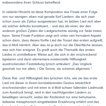
insbesondere ihren Schluss betreffend:
In vielerlei Hinsicht ist diese Komposition das Finale einer Folge
von nur wenigen, eben mal gerade fünf Liedern, die sich zwar
schon zuvor als Zyklus ausgewiesen hat, im letzten Lied sich aber
als solcher definitiv konstituiert, - und das als einer, der den
anderen großen Zyklen der Liedgeschichte würdig zur Seite treten
kann. Seine Finale-Funktion zeigt sich unter rein formalem Aspekt
schon darin, dass dieses fünfte Lied die Tonart des ersten aufgreift,
das d-Moll nämlich. Aber das ist ja doch nur die Oberfläche dessen,
was sich hier ereignet: Es greift auch die Thematik des ersten
Liedes in unmittelbarer Weise auf, die sich in der erschreckend
lapidaren und darin elementare existenzielle Hilflosigkeit
ausdrückenden Feststellung lyrisch artikuliert: „Das Unglück
geschah nur mir allein, / Die Sonne, sie scheinet allgemein.“
Diese Rat- und Hilflosigkeit des lyrischen Ichs, wie sie das erste
Lied mit dieser in ihrem konstatierenden Gestus tatsächlich
erschreckenden und mit einer in d-Moll schwer fallenden Liedmusik
zum Ausdruck bringt, wird in den nachfolgenden Liedern zu
bewältigen versucht, wobei der Kindestod nur eine behutsame,
teilweise metaphorisch eingekleidete Erwähnung erfährt und das