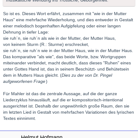
musikalische Wendung ins Tröstliche, Geborgenheit.
So ist es. Dieses Wort erfährt, zusammen mit "wie in der Mutter
Haus" eine mehrfache Wiederholung, und dies entweder in Gestalt
einer melodisch bogenhaften Aufgipfelung oder einer langen
Dehnung in tiefer Lage:
sie ruh´n, sie ruh´n als wie in der Mutter, der Mutter Haus,
von keinem Sturm (R.: Sturme) erschrecket,
sie ruh´n, sie ruh´n wie in der Mutter Haus, wie in der Mutter Haus.
Das komparative "als wie", das beide Worte, bzw. Wortgruppen
miteinander verbindet, macht deutlich, dass dieses "Ruhen" eines
unter Gottes Hand ist, das in seinem Beschützt- und Behütetsein
dem in Mutters Haus gleicht. (
Dies zu der von Dr. Pingel
aufgeworfenen Frage
)
Für Mahler ist das die zentrale Aussage, auf die der ganze
Liederzyklus hinausläuft, auf die er kompositorisch-intentional
ausgerichtet ist. Deshalb der ungewöhnlich große Raum, den sie
im letzten Lied in Gestalt von mehrfachen Variationen des lyrischen
Textes einnimmt.
Helmut Hofmann