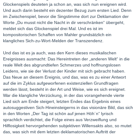
Glockenspiels deuteten ja schon an, was sich nun ereignen wird.
Und auch darin besteht ein dezenter Bezug zum ersten Lied. Denn
im Zwischenspiel, bevor die Singstimme dort zur Deklamation der
Worte „Du musst nicht die Nacht in dir verschränken“ übergeht,
meldet sich das Glockenspiel drei Mal. Und es ist im
kompositorischen Schaffen von Mahler grundsätzlich ein
klangliches Sich-zu-Wort-Melden der Transzendenz.
Und das ist es ja auch, was den Kern dieses musikalischen
Ereignisses ausmacht: Das Hereintreten der „anderen Welt“ in die
reale Welt des abgrundtiefen Schmerzes und hoffnungslosen
Leidens, wie sie der Verlust der Kinder mit sich gebracht haben.
Das Neue an diesem Ereignis, und das, was es zu einer Antwort
auf die im Zyklus aufgeworfenen existenziellen Grundfragen
werden lässt, besteht in der Art und Weise, wie es sich ereignet.
War die klangliche Verzückung, in der das vorangehende vierte
Lied sich am Ende steigert, letzten Endes das Ergebnis eines
autosuggestiven Sich-Hineinsteigerns in das visionäre Bild, das sich
in den Worten „Der Tag ist schön auf jenen Höh´n“ lyrisch
sprachlich verdichtet, die Folge eines aus Verzweiflung und
Hilflosigkeit hervorgehenden subjektiven Willensakts also, so mutet
das, was sich mit dem letzten deklamatorischen Auftritt der