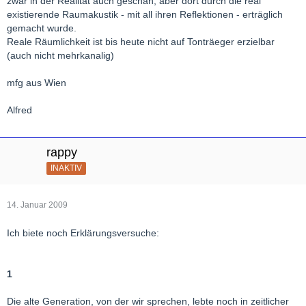
zwar in der Realität auch geschah, aber dort durch die real
existierende Raumakustik - mit all ihren Reflektionen - erträglich
gemacht wurde.
Reale Räumlichkeit ist bis heute nicht auf Tonträeger erzielbar
(auch nicht mehrkanalig)
mfg aus Wien
Alfred
rappy
INAKTIV
14. Januar 2009
Ich biete noch Erklärungsversuche:
1
Die alte Generation, von der wir sprechen, lebte noch in zeitlicher