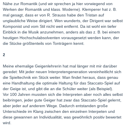
Nähe zur Romantik (und wir sprechen ja hier vorwiegend von
Werken der Romantik und klass. Moderne). Klemperer hat z. B.
mal gesagt, dass er von R. Strauss habe den Tristan auf
unglaubliche Weise dirigiert. Wen wunderts, der Dirigent war selbst
Komponist und vom Stil nicht weit entfernt. Da ist wohl ein tiefer
Einblick in die Musik anzunehmen, anders als das z. B. bei einem
heutigen Hochschulabsolventen vorausgesetzt werden kann, der
die Stücke größtenteils von Tonträgern kennt.
2
Meine ehemalige Geigenlehrerin hat mal länger mit mir darüber
geredet: Mit jeder neuen Interpretengeneration vereinheitlicht sich
die Spieltechnik ein Stück weiter. Man findet heraus, dass genau
eine Handhaltung die optimale Haltung für das Staccato-Spiel auf
der Geige ist, und gibt die an die Schüler weiter (als Beispiel).
Vor 100 Jahren mussten sich die Interpreten aber noch alles selbst
beibringen, jeder gute Geiger hat zwar das Staccato-Spiel gelernt,
aber jeder auf anderem Wege. Dadurch entstanden große
Unterschiede im Klang zwischen den einzelnen Interpeten und
diese gewannen an Individualität, was gewöhnlich positiv bewertet
wird.