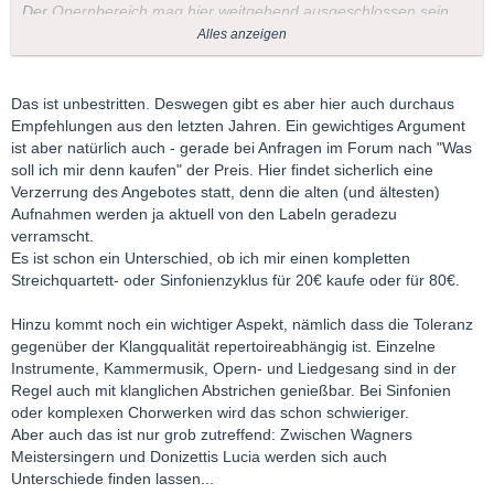
Der Opernbereich mag hier weitgehend ausgeschlossen sein,
da muss eben viel zusammen kommen, damit eine
Alles anzeigen
Opernaufführung wirklich hervorragend wird,
aber auch da
gibts immer mal wieder Highlights.
Das ist unbestritten. Deswegen gibt es aber hier auch durchaus
Gruss
Empfehlungen aus den letzten Jahren. Ein gewichtiges Argument
Syrinx
ist aber natürlich auch - gerade bei Anfragen im Forum nach "Was
soll ich mir denn kaufen" der Preis. Hier findet sicherlich eine
Verzerrung des Angebotes statt, denn die alten (und ältesten)
Aufnahmen werden ja aktuell von den Labeln geradezu
verramscht.
Es ist schon ein Unterschied, ob ich mir einen kompletten
Streichquartett- oder Sinfonienzyklus für 20€ kaufe oder für 80€.
Hinzu kommt noch ein wichtiger Aspekt, nämlich dass die Toleranz
gegenüber der Klangqualität repertoireabhängig ist. Einzelne
Instrumente, Kammermusik, Opern- und Liedgesang sind in der
Regel auch mit klanglichen Abstrichen genießbar. Bei Sinfonien
oder komplexen Chorwerken wird das schon schwieriger.
Aber auch das ist nur grob zutreffend: Zwischen Wagners
Meistersingern und Donizettis Lucia werden sich auch
Unterschiede finden lassen...