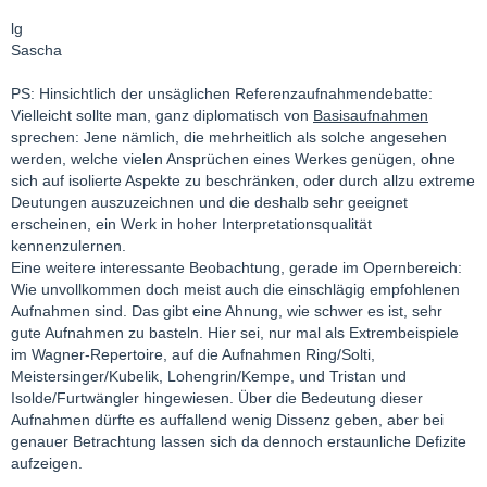
lg
Sascha
PS: Hinsichtlich der unsäglichen Referenzaufnahmendebatte:
Vielleicht sollte man, ganz diplomatisch von
Basisaufnahmen
sprechen: Jene nämlich, die mehrheitlich als solche angesehen
werden, welche vielen Ansprüchen eines Werkes genügen, ohne
sich auf isolierte Aspekte zu beschränken, oder durch allzu extreme
Deutungen auszuzeichnen und die deshalb sehr geeignet
erscheinen, ein Werk in hoher Interpretationsqualität
kennenzulernen.
Eine weitere interessante Beobachtung, gerade im Opernbereich:
Wie unvollkommen doch meist auch die einschlägig empfohlenen
Aufnahmen sind. Das gibt eine Ahnung, wie schwer es ist, sehr
gute Aufnahmen zu basteln. Hier sei, nur mal als Extrembeispiele
im Wagner-Repertoire, auf die Aufnahmen Ring/Solti,
Meistersinger/Kubelik, Lohengrin/Kempe, und Tristan und
Isolde/Furtwängler hingewiesen. Über die Bedeutung dieser
Aufnahmen dürfte es auffallend wenig Dissenz geben, aber bei
genauer Betrachtung lassen sich da dennoch erstaunliche Defizite
aufzeigen.