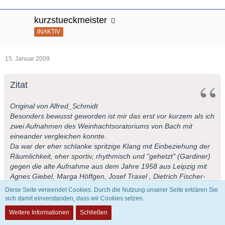
kurzstueckmeister
INAKTIV
15. Januar 2009
Zitat
Original von Alfred_Schmidt
Besonders bewusst geworden ist mir das erst vor kurzem als ich
zwei Aufnahmen des Weinhachtsoratoriums von Bach mit
eineander vergleichen konnte.
Da war der eher schlanke spritzige Klang mit Einbeziehung der
Räumlichkeit, eher sportiv, rhythmisch und "gehetzt" (Gardiner)
gegen die alte Aufnahme aus dem Jahre 1958 aus Leipzig mit
Agnes Giebel, Marga Höffgen, Josef Traxel , Dietrich Fischer-
Dieskau und den Thomanern. Diese Aufnahme lingt nicht
Diese Seite verwendet Cookies. Durch die Nutzung unserer Seite erklären Sie
sportlich mitreissend sondern feierlich erhaben. Der Chor wurde
sich damit einverstanden, dass wir Cookies setzen.
analytisch präsent eingefangen wie nur selten, die Tontechniker
Weitere Informationen
Schließen
waren bemüht zu demonstriern daß eine neur Äre an der