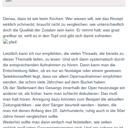
tun.
Genau, dass ist wie beim Kochen: Wer wissen will, wie das Rezept
wirklich schmeckt, braucht nicht zu vergleichen, wie unterschiedlich
doch die Qualität der Zutaten sein kann. Er nimmt halt, was grad
greifbar ist, wirft es in den Topf und gibt sich damit zufrieden.
Letztlich kann ich nur empfehlen, die vielen Threads, die bereits zu
dieser Thematik liefen, zu lesen. Und sich dann systematisch durch
die entsprechenden Aufnahmen zu hören. Dann kann man die
Entscheidung fällen, ob es nur an Nostalgie oder einem gewissen
Selektionseffekt liegt, dass vor allem Opernaufnahmen empfohlen
werden, die schon viele Jährchen auf dem Buckel haben.
Ob der Stellenwert des Gesangs innerhalb der Oper heutzutage ein
anderer ist, als früher, kann man schlecht diskutieren. Das muß
man halt hören. Anregung dazu könnten zum Beispiel die aktuellen
Zeitungskritiken - wie dort Sänger beurteilt werden - bieten, die
man mit denen Anfang des 20. Jahrhunderts, ruhig auch in die 50er
Jahre hinein vergleichen sollte.
Weiterhin sollte man dann einfach mal feststellen, wie selten
wirklich großartige Gesangsinterpreten sind. Und wie schwer es ist,