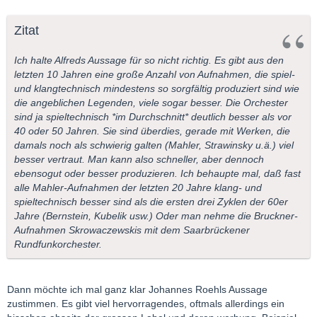
konnte.
Da war der eher schlanke spritzige Klang mit Einbeziehung der
Zitat
Räumlichkeit, eher sportiv, rhythmisch und "gehetzt" (Gardiner)
gegen die alte Aufnahme aus dem Jahre 1958 aus Leipzig mit
Ich halte Alfreds Aussage für so nicht richtig. Es gibt aus den
Agnes Giebel, Marga Höffgen, Josef Traxel , Dietrich Fischer-
letzten 10 Jahren eine große Anzahl von Aufnahmen, die spiel-
Dieskau und den Thomanern. Diese Aufnahme lingt nicht
und klangtechnisch mindestens so sorgfältig produziert sind wie
sportlich mitreissend sondern feierlich erhaben. Der Chor wurde
die angeblichen Legenden, viele sogar besser. Die Orchester
analytisch präsent eingefangen wie nur selten, die Tontechniker
sind ja spieltechnisch *im Durchschnitt* deutlich besser als vor
waren bemüht zu demonstriern daß eine neur Äre an der
40 oder 50 Jahren. Sie sind überdies, gerade mit Werken, die
Geschichte der Schallplatte begonnen hatte.....
damals noch als schwierig galten (Mahler, Strawinsky u.ä.) viel
besser vertraut. Man kann also schneller, aber dennoch
mit freundlichen Grüßen aus Wien
ebensogut oder besser produzieren. Ich behaupte mal, daß fast
alle Mahler-Aufnahmen der letzten 20 Jahre klang- und
Alfred
spieltechnisch besser sind als die ersten drei Zyklen der 60er
Jahre (Bernstein, Kubelik usw.) Oder man nehme die Bruckner-
Aufnahmen Skrowaczewskis mit dem Saarbrückener
Rundfunkorchester.
Dann möchte ich mal ganz klar Johannes Roehls Aussage
zustimmen. Es gibt viel hervorragendes, oftmals allerdings ein