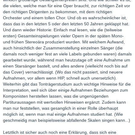
die vielen, welche man für eine Oper braucht, zur richtigen Zeit vor
den richtigen Dirigenten zu bekommen, mit dem richtigen
Orchester und einem tollen Chor. Und ob es wahrscheinlicher ist,
dass das in den letzten 5 oder den letzten 50 Jahren geklappt hat.
Und dann wieder Historie: Einfach mal lesen, wie die (teilweise
ersten) Gesamteinspielungen vieler Opern in der späten Mono-
und frühen Stereoära produziert wurden. Mit welchem Aufwand,
auch hinsichtlich der Zusammenstellung einzelnen Sänger (die
damals noch weniger fest an viele Labels gebunden waren) damals
gearbeitet wurde, während man heutzutage
oft
eine Aufnahme um
einen Starsänger bastelt, und alles andere (vielleicht noch bis auf
das Cover) vernachlässigt. (Wo das nicht passiert, sind neuere
Aufnahmen, vor allem wenn HIP, schnell auch unersetzlich).
Weiterhin gibt das Tonträgerstudium auch wichtige Hinweise für die
Interpretation, weil sich über einige Aufnahmen Beziehungen zum
Komponisten herstellen lassen, was die ungenügenden
Partituraussagen mit wertvollen Hinweisen ergänzt. Zudem kann
man nur feststellen, was gesanglich in einer Rolle überhaupt
möglich ist, wenn man mal einige Aufnahmen studiert hat. (Wie
geschmeidig man beispielsweise abfallende Skalen singen kann...)
Letztlich ist sicher auch noch eine Erklärung, dass sich eine