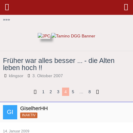
»
»
»
Früher war alles besser ... - die Alten
leben hoch !!
klingsor
3. Oktober 2007
1
2
3
4
5
…
8
GiselherHH
INAKTIV
14. Januar 2009