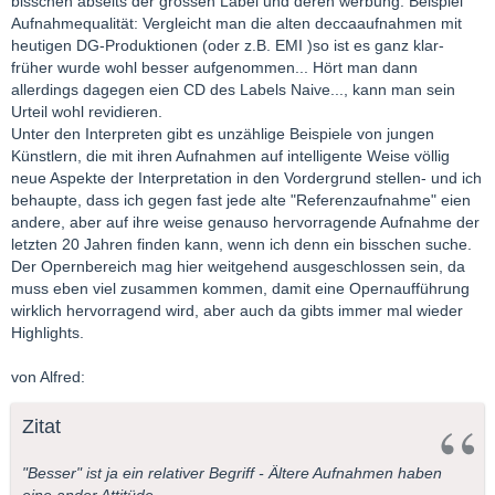
bisschen abseits der grossen Label und deren werbung. Beispiel
Aufnahmequalität: Vergleicht man die alten deccaaufnahmen mit
heutigen DG-Produktionen (oder z.B. EMI )so ist es ganz klar-
früher wurde wohl besser aufgenommen... Hört man dann
allerdings dagegen eien CD des Labels Naive..., kann man sein
Urteil wohl revidieren.
Unter den Interpreten gibt es unzählige Beispiele von jungen
Künstlern, die mit ihren Aufnahmen auf intelligente Weise völlig
neue Aspekte der Interpretation in den Vordergrund stellen- und ich
behaupte, dass ich gegen fast jede alte "Referenzaufnahme" eien
andere, aber auf ihre weise genauso hervorragende Aufnahme der
letzten 20 Jahren finden kann, wenn ich denn ein bisschen suche.
Der Opernbereich mag hier weitgehend ausgeschlossen sein, da
muss eben viel zusammen kommen, damit eine Opernaufführung
wirklich hervorragend wird, aber auch da gibts immer mal wieder
Highlights.
von Alfred:
Zitat
"Besser" ist ja ein relativer Begriff - Ältere Aufnahmen haben
eine ander Attitüde.