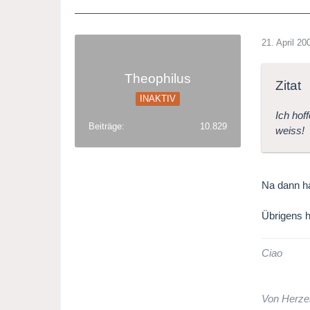
21. April 20
Theophilus
Zitat
INAKTIV
Ich hof
Beiträge
10.829
weiss!
Na dann ha
Übrigens h
Ciao
Von Herze