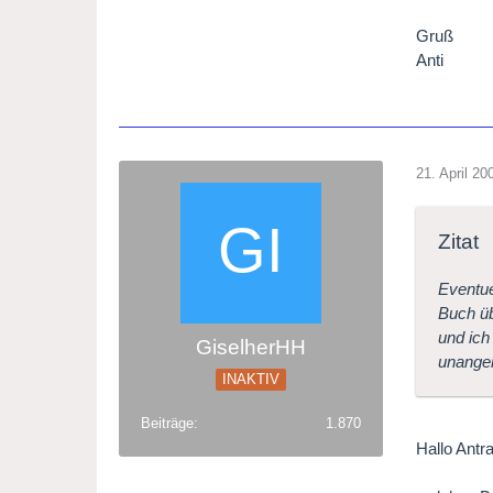
Gruß
Anti
21. April 20
Zitat
Eventue
Buch ü
und ich
GiselherHH
unange
INAKTIV
Beiträge
1.870
Hallo Antra