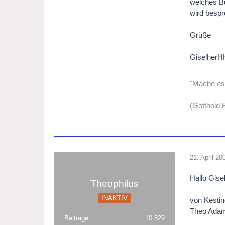
welches Bu
wird bespr
Grüße
GiselherH
"Mache es b
(Gotthold
21. April 20
Hallo Gisel
Theophilus
INAKTIV
von Kestin
Theo Adam
Beiträge
10.829