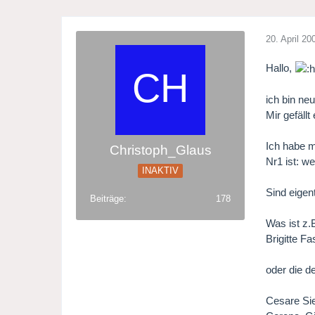
20. April 20
Hallo,
ich bin ne
Mir gefällt
Ich habe m
Christoph_Glaus
Nr1 ist: we
INAKTIV
Sind eigen
Beiträge
178
Was ist z.
Brigitte F
oder die d
Cesare Sie