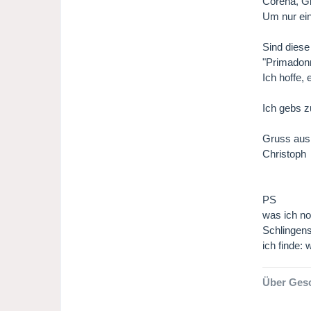
Corena, Gi
Um nur ein
Sind diese
"Primadonn
Ich hoffe,
Ich gebs z
Gruss aus
Christoph
PS
was ich no
Schlingensi
ich finde: 
Über Gesc