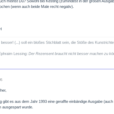
ch meinst Du? Sowohl bei Kesting (zumindest in der großen Ausgabe 
ochen (wenn auch beide Male recht negativ).
H
esser! (...) soll ein bloßes Stichblatt sein, die Stöße des Kunstricht
 Ephraim Lessing:
Der Rezensent braucht nicht besser machen zu kön
05
her,
g gibt es aus dem Jahr 1993 eine geraffte einbändige Ausgabe (auch et
 ausgespart wurde.