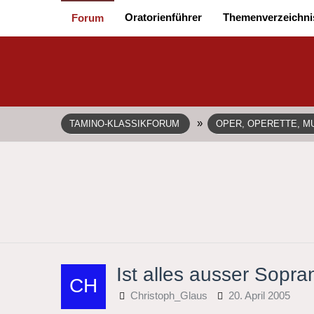
Oratorienführer
Themenverzeichni
Forum
»
TAMINO-KLASSIKFORUM
OPER, OPERETTE, MU
Ist alles ausser Sopr
Christoph_Glaus
20. April 2005