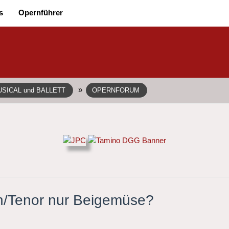
s
Opernführer
»
SICAL und BALLETT
OPERNFORUM
an/Tenor nur Beigemüse?