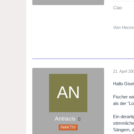
Ciao
Von Herze
21. April 20
Hallo Gise
Fischer w
als der "Lü
Ein derart
Antracis
stimmliche 
INAKTIV
Sängern, d