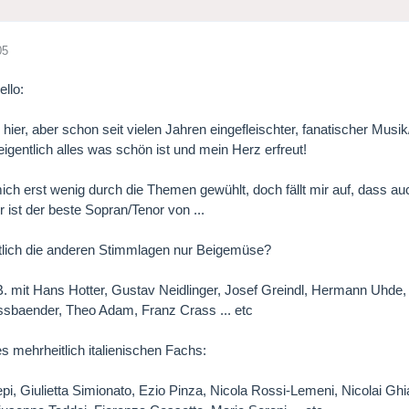
05
u hier, aber schon seit vielen Jahren eingefleischter, fanatischer Musi
 eigentlich alles was schön ist und mein Herz erfreut!
ich erst wenig durch die Themen gewühlt, doch fällt mir auf, dass au
r ist der beste Sopran/Tenor von ...
tlich die anderen Stimmlagen nur Beigemüse?
B. mit Hans Hotter, Gustav Neidlinger, Josef Greindl, Hermann Uhde, 
assbaender, Theo Adam, Franz Crass ... etc
es mehrheitlich italienischen Fachs:
pi, Giulietta Simionato, Ezio Pinza, Nicola Rossi-Lemeni, Nicolai Ghi