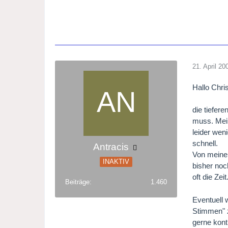
21. April 20
Hallo Chri
die tiefer
muss. Mein
leider wen
schnell.
Antracis
Von meiner
INAKTIV
bisher noc
oft die Zeit
Beiträge
1.460
Eventuell 
Stimmen" 
gerne kont