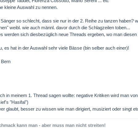
useppe Taddei, Fiorenza Cossotto, Mario Sereni ... etc
e kleine Auswahl zu nennen.
 Sänger so schlecht, dass sie nur in der 2. Reihe zu tanzen haben?
en" weibl. wie auch männl. davor durch die Schlagzeilen toben...
 es werden sich diesbezüglich neue Threads ergeben, wo man diesen
u, es hat in der Auswahl sehr viele Bässe (bin selber auch einer)!
 Bern
ch in meinem 1. Thread sagen wollte: negative Kritiken wird man von
ef's "Hasifal")
wer glaubt, besser zu wissen wie man dirigiert, musiziert oder singt e
hmack kann man - aber muss man nicht streiten!