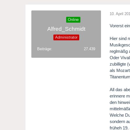
10. April 20
Online
Vorerst ein
Alfred_Schmidt
Administrator
Hier sind 
Musikgesch
Beiträge
27.439
reglmäßg au
Oder Vival
zubilligte
als Mozart
Titanentum
All das ab
erinnere m
den hinwei
mittelmäßi
Welche Dum
sondern au
früheh 19.