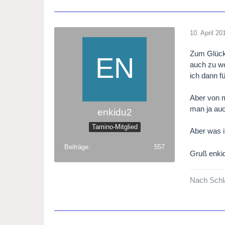
10. April 20
Zum Glück 
auch zu we
ich dann f
Aber von m
man ja au
enkidu2
Tamino-Mitglied
Aber was 
Beiträge
557
Gruß enki
Nach Schla