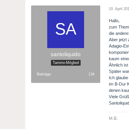
10. April 20
Hallo,
zum Thema 
die andere
Aber jetzt
Adagio-Ein
komponiert
santoliquido
kaum eine
Tamino-Mitglied
Ähnlich is
Später war
Beiträge
134
Ich glaube
im B-Dur K
denen kaum
Viele Grü
Santoliqui
M.B.