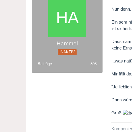
Nun denn,
Ein sehr h
ist sicherl
Dass nämli
Hammel
keine Ernst
INAKTIV
...was natü
Beiträge
308
Mir fällt 
"Je liebli
Dann würde
Gruß
Komponiert