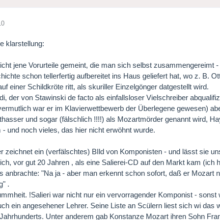
10
e klarstellung:
nicht jene Vorurteile gemeint, die man sich selbst zusammengereimt
ichte schon tellerfertig aufbereitet ins Haus geliefert hat, wo z. B.
f einer Schildkröte ritt, als skuriller Einzelgönger datgestellt wird.
di, der von Stawinski de facto als einfallsloser Vielschreiber abqualif
 (vermutlich war er im Klavierwettbewerb der Überlegene gewesen) ab
thasser und sogar (fälschlich !!!!) als Mozartmörder genannt wird, 
 - und noch vieles, das hier nicht erwöhnt wurde.
er zeichnet ein (verfälschtes) BIld von Komponisten - und lässt sie u
ich, vor gut 20 Jahren , als eine Salierei-CD auf den Markt kam (ich
s anbrachte: "Na ja - aber man erkennt schon sofort, daß er Mozart n
g" .
mheit. !Salieri war nicht nur ein vervorragender Komponist - sonst 
ch ein angesehener Lehrer. Seine Liste an Scülern liest sich wi das
 Jahrhunderts. Unter anderem gab Konstanze Mozart ihren Sohn Fra