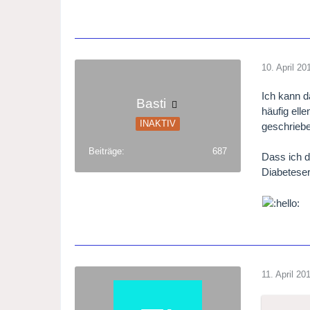
10. April 20
Ich kann d
Basti
häufig ell
INAKTIV
geschriebe
Beiträge
687
Dass ich d
Diabeteserr
11. April 20