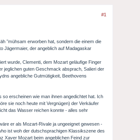
#1
 - äh "mühsam erworben hat, sondern die einem die
 Otto Jägermaier, der angeblich auf Madagaskar
iziert wurde, Clementi, dem Mozart geläufige Finger
er jeglichen guten Geschmack absprach, Salieri der
Haydns angebliche Gutmütigkeit, Beethovens
ns so erscheinen wie man ihnen angedichtet hat. Ich
 höre sie noch heute mit Vergnügen) der Verkäufer
icht das Wasser reichen konnte - alles sehr
wäre er als Mozart-Rivale ja ungeeignet gewesen -
 who ist woh der dutschsprachigen Klassikszene des
nz Xaver Mozart beim angeblichen Feind zur