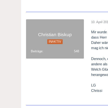
10. April 20
Mir wurde 
Christian Biskup
dass Herr 
INAKTIV
Daher wär
mag ich n
Beiträge
548
Dennoch, e
andere als 
Welch Glüc
herangewa
LG
Chrissi