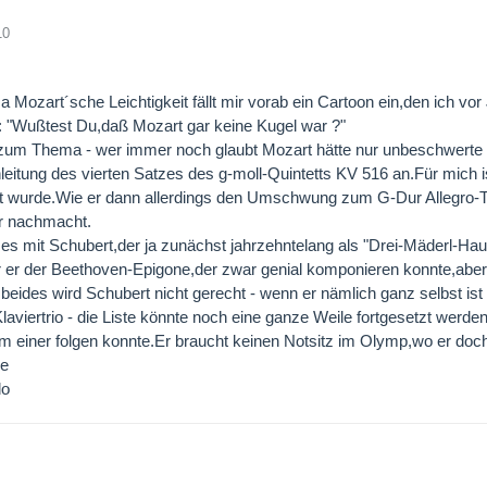
10
Mozart´sche Leichtigkeit fällt mir vorab ein Cartoon ein,den ich v
: "Wußtest Du,daß Mozart gar keine Kugel war ?"
 zum Thema - wer immer noch glaubt Mozart hätte nur unbeschwerte M
leitung des vierten Satzes des g-moll-Quintetts KV 516 an.Für mich is
 wurde.Wie er dann allerdings den Umschwung zum G-Dur Allegro-Teil 
r nachmacht.
t es mit Schubert,der ja zunächst jahrzehntelang als "Drei-Mäderl-
 er der Beethoven-Epigone,der zwar genial komponieren konnte,aber s
 beides wird Schubert nicht gerecht - wenn er nämlich ganz selbst ist 
laviertrio - die Liste könnte noch eine ganze Weile fortgesetzt werd
 einer folgen konnte.Er braucht keinen Notsitz im Olymp,wo er doch
ße
do