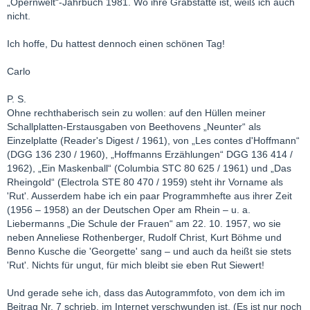
„Opernwelt“-Jahrbuch 1981. Wo ihre Grabstätte ist, weiß ich auch
nicht.
Ich hoffe, Du hattest dennoch einen schönen Tag!
Carlo
P. S.
Ohne rechthaberisch sein zu wollen: auf den Hüllen meiner
Schallplatten-Erstausgaben von Beethovens „Neunter“ als
Einzelplatte (Reader's Digest / 1961), von „Les contes d'Hoffmann“
(DGG 136 230 / 1960), „Hoffmanns Erzählungen“ DGG 136 414 /
1962), „Ein Maskenball“ (Columbia STC 80 625 / 1961) und „Das
Rheingold“ (Electrola STE 80 470 / 1959) steht ihr Vorname als
'Rut'. Ausserdem habe ich ein paar Programmhefte aus ihrer Zeit
(1956 – 1958) an der Deutschen Oper am Rhein – u. a.
Liebermanns „Die Schule der Frauen“ am 22. 10. 1957, wo sie
neben Anneliese Rothenberger, Rudolf Christ, Kurt Böhme und
Benno Kusche die 'Georgette' sang – und auch da heißt sie stets
'Rut'. Nichts für ungut, für mich bleibt sie eben Rut Siewert!
Und gerade sehe ich, dass das Autogrammfoto, von dem ich im
Beitrag Nr. 7 schrieb, im Internet verschwunden ist. (Es ist nur noch