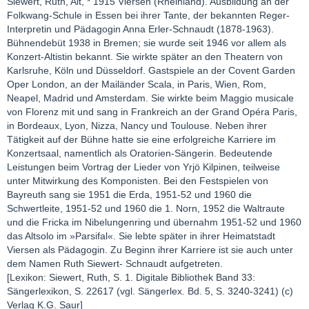
Siewert, Ruth, Alt, * 1915 Viersen (Rheinland). Ausbildung an der
Folkwang-Schule in Essen bei ihrer Tante, der bekannten Reger-
Interpretin und Pädagogin Anna Erler-Schnaudt (1878-1963).
Bühnendebüt 1938 in Bremen; sie wurde seit 1946 vor allem als
Konzert-Altistin bekannt. Sie wirkte später an den Theatern von
Karlsruhe, Köln und Düsseldorf. Gastspiele an der Covent Garden
Oper London, an der Mailänder Scala, in Paris, Wien, Rom,
Neapel, Madrid und Amsterdam. Sie wirkte beim Maggio musicale
von Florenz mit und sang in Frankreich an der Grand Opéra Paris,
in Bordeaux, Lyon, Nizza, Nancy und Toulouse. Neben ihrer
Tätigkeit auf der Bühne hatte sie eine erfolgreiche Karriere im
Konzertsaal, namentlich als Oratorien-Sängerin. Bedeutende
Leistungen beim Vortrag der Lieder von Yrjö Kilpinen, teilweise
unter Mitwirkung des Komponisten. Bei den Festspielen von
Bayreuth sang sie 1951 die Erda, 1951-52 und 1960 die
Schwertleite, 1951-52 und 1960 die 1. Norn, 1952 die Waltraute
und die Fricka im Nibelungenring und übernahm 1951-52 und 1960
das Altsolo im »Parsifal«. Sie lebte später in ihrer Heimatstadt
Viersen als Pädagogin. Zu Beginn ihrer Karriere ist sie auch unter
dem Namen Ruth Siewert- Schnaudt aufgetreten.
[Lexikon: Siewert, Ruth, S. 1. Digitale Bibliothek Band 33:
Sängerlexikon, S. 22617 (vgl. Sängerlex. Bd. 5, S. 3240-3241) (c)
Verlag K.G. Saur]