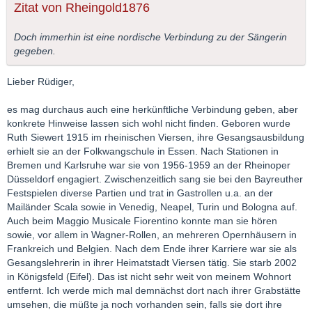
Zitat von Rheingold1876
Doch immerhin ist eine nordische Verbindung zu der Sängerin
gegeben.
Lieber Rüdiger,
es mag durchaus auch eine herkünftliche Verbindung geben, aber
konkrete Hinweise lassen sich wohl nicht finden. Geboren wurde
Ruth Siewert 1915 im rheinischen Viersen, ihre Gesangsausbildung
erhielt sie an der Folkwangschule in Essen. Nach Stationen in
Bremen und Karlsruhe war sie von 1956-1959 an der Rheinoper
Düsseldorf engagiert. Zwischenzeitlich sang sie bei den Bayreuther
Festspielen diverse Partien und trat in Gastrollen u.a. an der
Mailänder Scala sowie in Venedig, Neapel, Turin und Bologna auf.
Auch beim Maggio Musicale Fiorentino konnte man sie hören
sowie, vor allem in Wagner-Rollen, an mehreren Opernhäusern in
Frankreich und Belgien. Nach dem Ende ihrer Karriere war sie als
Gesangslehrerin in ihrer Heimatstadt Viersen tätig. Sie starb 2002
in Königsfeld (Eifel). Das ist nicht sehr weit von meinem Wohnort
entfernt. Ich werde mich mal demnächst dort nach ihrer Grabstätte
umsehen, die müßte ja noch vorhanden sein, falls sie dort ihre