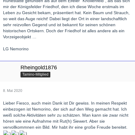
Ruhestätte gefunden als auf dem Eifeler "Knollenfeld", als das sich
mir der Königsfelder Friedhof, den ich diese Woche erstmals im
Leben zu Gesicht bekam, präsentiert hat. Kein Baum und Strauch,
so weit das Auge reicht! Dabei liegt der Ort in einer landschaftlich
sehr reizvollen Gegend und ist bekannt für seinen schönen
historischen Ortskern. Doch der Friedhof ist alles andere als ein
Vorzeigeobjekt …
LG Nemorino
Rheingold1876
Tamino-Mitglied
8. Mai 2020
Lieber Fiesco, auch mein Dank ist Dir gewiss. In meinen Respekt
einbezogen ist Nemorino, der sich auf den Weg gemacht hat. Ich
weiß solche Aktivitäten sehr zu schätzen. Man kann sie zwar nicht
hören wie eine Aufnahme mit Rut(h) Siewert. Aber sie
vervollkommnen ein Bild. Mir habt ihr eine große Freude bereitet.