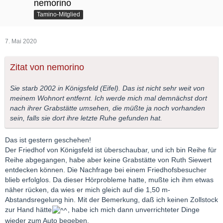
nemorino
Tamino-Mitglied
7. Mai 2020
Zitat von nemorino
Sie starb 2002 in Königsfeld (Eifel). Das ist nicht sehr weit von
meinem Wohnort entfernt. Ich werde mich mal demnächst dort
nach ihrer Grabstätte umsehen, die müßte ja noch vorhanden
sein, falls sie dort ihre letzte Ruhe gefunden hat.
Das ist gestern geschehen!
Der Friedhof von Königsfeld ist überschaubar, und ich bin Reihe für
Reihe abgegangen, habe aber keine Grabstätte von Ruth Siewert
entdecken können. Die Nachfrage bei einem Friedhofsbesucher
blieb erfolglos. Da dieser Hörprobleme hatte, mußte ich ihm etwas
näher rücken, da wies er mich gleich auf die 1,50 m-
Abstandsregelung hin. Mit der Bemerkung, daß ich keinen Zollstock
zur Hand hätte
, habe ich mich dann unverrichteter Dinge
wieder zum Auto begeben.