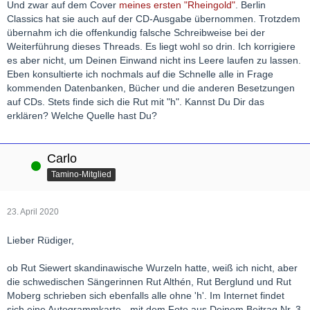
Und zwar auf dem Cover
meines ersten "Rheingold"
. Berlin
Classics hat sie auch auf der CD-Ausgabe übernommen. Trotzdem
übernahm ich die offenkundig falsche Schreibweise bei der
Weiterführung dieses Threads. Es liegt wohl so drin. Ich korrigiere
es aber nicht, um Deinen Einwand nicht ins Leere laufen zu lassen.
Eben konsultierte ich nochmals auf die Schnelle alle in Frage
kommenden Datenbanken, Bücher und die anderen Besetzungen
auf CDs. Stets finde sich die Rut mit "h". Kannst Du Dir das
erklären? Welche Quelle hast Du?
Carlo
Online
Tamino-Mitglied
23. April 2020
Lieber Rüdiger,
ob Rut Siewert skandinawische Wurzeln hatte, weiß ich nicht, aber
die schwedischen Sängerinnen Rut Althén, Rut Berglund und Rut
Moberg schrieben sich ebenfalls alle ohne 'h'. Im Internet findet
sich eine Autogrammkarte - mit dem Foto aus Deinem Beitrag Nr. 3