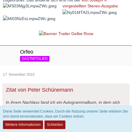
zugeordnet. Das änderte sich erst mit der
von Joseph II.
vorgestellten Stereo-Ausgabe
.
Orfeo
GASTMITGLIED
17. November 2022
Zitat von Peter Schünemann
In ihrem Nachlass fand ich ein Autogrammalbum, in dem sich
auch eine Widmung ihrer Freundin und Kollegin aus dem Jahre
Diese Seite verwendet Cookies. Durch die Nutzung unserer Seite erklären Sie
1960 befand. Da unterzeichnete sie ganz deutlich zu sehen mit
sich damit einverstanden, dass wir Cookies setzen.
Rut Siewert.
Weitere Informationen
Schließen