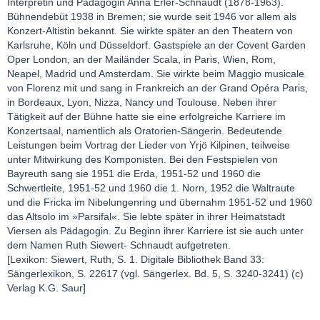
Interpretin und Pädagogin Anna Erler-Schnaudt (1878-1963).
Bühnendebüt 1938 in Bremen; sie wurde seit 1946 vor allem als
Konzert-Altistin bekannt. Sie wirkte später an den Theatern von
Karlsruhe, Köln und Düsseldorf. Gastspiele an der Covent Garden
Oper London, an der Mailänder Scala, in Paris, Wien, Rom,
Neapel, Madrid und Amsterdam. Sie wirkte beim Maggio musicale
von Florenz mit und sang in Frankreich an der Grand Opéra Paris,
in Bordeaux, Lyon, Nizza, Nancy und Toulouse. Neben ihrer
Tätigkeit auf der Bühne hatte sie eine erfolgreiche Karriere im
Konzertsaal, namentlich als Oratorien-Sängerin. Bedeutende
Leistungen beim Vortrag der Lieder von Yrjö Kilpinen, teilweise
unter Mitwirkung des Komponisten. Bei den Festspielen von
Bayreuth sang sie 1951 die Erda, 1951-52 und 1960 die
Schwertleite, 1951-52 und 1960 die 1. Norn, 1952 die Waltraute
und die Fricka im Nibelungenring und übernahm 1951-52 und 1960
das Altsolo im »Parsifal«. Sie lebte später in ihrer Heimatstadt
Viersen als Pädagogin. Zu Beginn ihrer Karriere ist sie auch unter
dem Namen Ruth Siewert- Schnaudt aufgetreten.
[Lexikon: Siewert, Ruth, S. 1. Digitale Bibliothek Band 33:
Sängerlexikon, S. 22617 (vgl. Sängerlex. Bd. 5, S. 3240-3241) (c)
Verlag K.G. Saur]