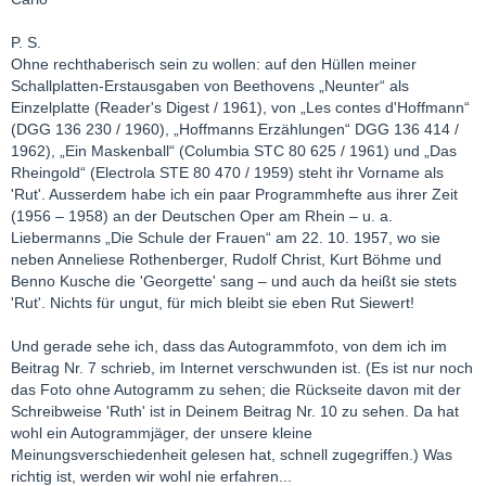
P. S.
Ohne rechthaberisch sein zu wollen: auf den Hüllen meiner
Schallplatten-Erstausgaben von Beethovens „Neunter“ als
Einzelplatte (Reader's Digest / 1961), von „Les contes d'Hoffmann“
(DGG 136 230 / 1960), „Hoffmanns Erzählungen“ DGG 136 414 /
1962), „Ein Maskenball“ (Columbia STC 80 625 / 1961) und „Das
Rheingold“ (Electrola STE 80 470 / 1959) steht ihr Vorname als
'Rut'. Ausserdem habe ich ein paar Programmhefte aus ihrer Zeit
(1956 – 1958) an der Deutschen Oper am Rhein – u. a.
Liebermanns „Die Schule der Frauen“ am 22. 10. 1957, wo sie
neben Anneliese Rothenberger, Rudolf Christ, Kurt Böhme und
Benno Kusche die 'Georgette' sang – und auch da heißt sie stets
'Rut'. Nichts für ungut, für mich bleibt sie eben Rut Siewert!
Und gerade sehe ich, dass das Autogrammfoto, von dem ich im
Beitrag Nr. 7 schrieb, im Internet verschwunden ist. (Es ist nur noch
das Foto ohne Autogramm zu sehen; die Rückseite davon mit der
Schreibweise 'Ruth' ist in Deinem Beitrag Nr. 10 zu sehen. Da hat
wohl ein Autogrammjäger, der unsere kleine
Meinungsverschiedenheit gelesen hat, schnell zugegriffen.) Was
richtig ist, werden wir wohl nie erfahren...