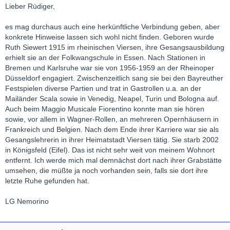
Lieber Rüdiger,
es mag durchaus auch eine herkünftliche Verbindung geben, aber
konkrete Hinweise lassen sich wohl nicht finden. Geboren wurde
Ruth Siewert 1915 im rheinischen Viersen, ihre Gesangsausbildung
erhielt sie an der Folkwangschule in Essen. Nach Stationen in
Bremen und Karlsruhe war sie von 1956-1959 an der Rheinoper
Düsseldorf engagiert. Zwischenzeitlich sang sie bei den Bayreuther
Festspielen diverse Partien und trat in Gastrollen u.a. an der
Mailänder Scala sowie in Venedig, Neapel, Turin und Bologna auf.
Auch beim Maggio Musicale Fiorentino konnte man sie hören
sowie, vor allem in Wagner-Rollen, an mehreren Opernhäusern in
Frankreich und Belgien. Nach dem Ende ihrer Karriere war sie als
Gesangslehrerin in ihrer Heimatstadt Viersen tätig. Sie starb 2002
in Königsfeld (Eifel). Das ist nicht sehr weit von meinem Wohnort
entfernt. Ich werde mich mal demnächst dort nach ihrer Grabstätte
umsehen, die müßte ja noch vorhanden sein, falls sie dort ihre
letzte Ruhe gefunden hat.
LG Nemorino