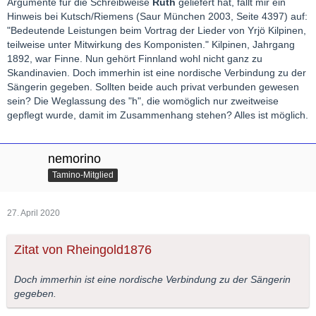
Argumente für die Schreibweise
Ruth
geliefert hat, fällt mir ein
Hinweis bei Kutsch/Riemens (Saur München 2003, Seite 4397) auf:
"Bedeutende Leistungen beim Vortrag der Lieder von Yrjö Kilpinen,
teilweise unter Mitwirkung des Komponisten." Kilpinen, Jahrgang
1892, war Finne. Nun gehört Finnland wohl nicht ganz zu
Skandinavien. Doch immerhin ist eine nordische Verbindung zu der
Sängerin gegeben. Sollten beide auch privat verbunden gewesen
sein? Die Weglassung des "h", die womöglich nur zweitweise
gepflegt wurde, damit im Zusammenhang stehen? Alles ist möglich.
nemorino
Tamino-Mitglied
27. April 2020
Zitat von Rheingold1876
Doch immerhin ist eine nordische Verbindung zu der Sängerin
gegeben.