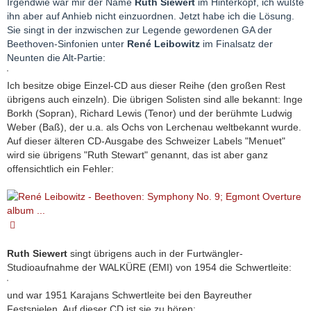
Irgendwie war mir der Name
Ruth Siewert
im Hinterkopf, ich wußte
ihn aber auf Anhieb nicht einzuordnen. Jetzt habe ich die Lösung.
Sie singt in der inzwischen zur Legende gewordenen GA der
Beethoven-Sinfonien unter
René Leibowitz
im Finalsatz der
Neunten die Alt-Partie:
Ich besitze obige Einzel-CD aus dieser Reihe (den großen Rest
übrigens auch einzeln). Die übrigen Solisten sind alle bekannt: Inge
Borkh (Sopran), Richard Lewis (Tenor) und der berühmte Ludwig
Weber (Baß), der u.a. als Ochs von Lerchenau weltbekannt wurde.
Auf dieser älteren CD-Ausgabe des Schweizer Labels "Menuet"
wird sie übrigens "Ruth Stewart" genannt, das ist aber ganz
offensichtlich ein Fehler:
Ruth Siewert
singt übrigens auch in der Furtwängler-
Studioaufnahme der WALKÜRE (EMI) von 1954 die Schwertleite:
und war 1951 Karajans Schwertleite bei den Bayreuther
Festspielen. Auf dieser CD ist sie zu hören: