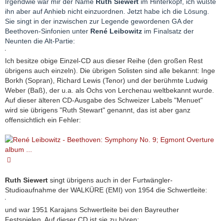
Irgendwie war mir der Name
Ruth Siewert
im Hinterkopf, ich wußte
ihn aber auf Anhieb nicht einzuordnen. Jetzt habe ich die Lösung.
Sie singt in der inzwischen zur Legende gewordenen GA der
Beethoven-Sinfonien unter
René Leibowitz
im Finalsatz der
Neunten die Alt-Partie:
Ich besitze obige Einzel-CD aus dieser Reihe (den großen Rest
übrigens auch einzeln). Die übrigen Solisten sind alle bekannt: Inge
Borkh (Sopran), Richard Lewis (Tenor) und der berühmte Ludwig
Weber (Baß), der u.a. als Ochs von Lerchenau weltbekannt wurde.
Auf dieser älteren CD-Ausgabe des Schweizer Labels "Menuet"
wird sie übrigens "Ruth Stewart" genannt, das ist aber ganz
offensichtlich ein Fehler:
Ruth Siewert
singt übrigens auch in der Furtwängler-
Studioaufnahme der WALKÜRE (EMI) von 1954 die Schwertleite:
und war 1951 Karajans Schwertleite bei den Bayreuther
Festspielen. Auf dieser CD ist sie zu hören: