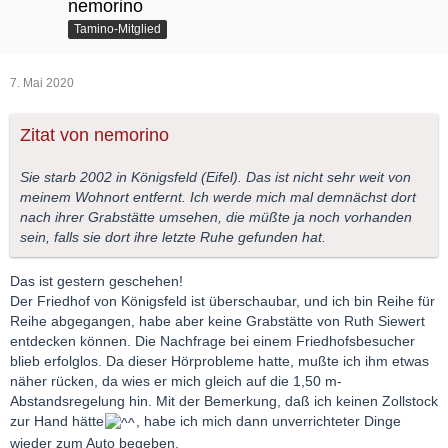
nemorino
Tamino-Mitglied
7. Mai 2020
Zitat von nemorino
Sie starb 2002 in Königsfeld (Eifel). Das ist nicht sehr weit von
meinem Wohnort entfernt. Ich werde mich mal demnächst dort
nach ihrer Grabstätte umsehen, die müßte ja noch vorhanden
sein, falls sie dort ihre letzte Ruhe gefunden hat.
Das ist gestern geschehen!
Der Friedhof von Königsfeld ist überschaubar, und ich bin Reihe für
Reihe abgegangen, habe aber keine Grabstätte von Ruth Siewert
entdecken können. Die Nachfrage bei einem Friedhofsbesucher
blieb erfolglos. Da dieser Hörprobleme hatte, mußte ich ihm etwas
näher rücken, da wies er mich gleich auf die 1,50 m-
Abstandsregelung hin. Mit der Bemerkung, daß ich keinen Zollstock
zur Hand hätte
, habe ich mich dann unverrichteter Dinge
wieder zum Auto begeben.