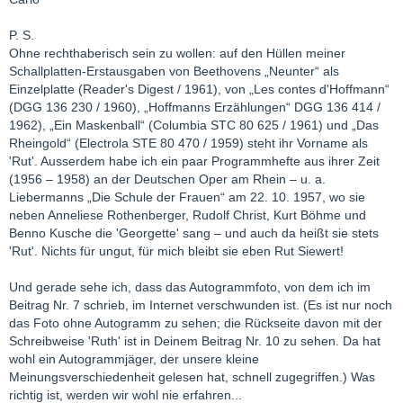
P. S.
Ohne rechthaberisch sein zu wollen: auf den Hüllen meiner
Schallplatten-Erstausgaben von Beethovens „Neunter“ als
Einzelplatte (Reader's Digest / 1961), von „Les contes d'Hoffmann“
(DGG 136 230 / 1960), „Hoffmanns Erzählungen“ DGG 136 414 /
1962), „Ein Maskenball“ (Columbia STC 80 625 / 1961) und „Das
Rheingold“ (Electrola STE 80 470 / 1959) steht ihr Vorname als
'Rut'. Ausserdem habe ich ein paar Programmhefte aus ihrer Zeit
(1956 – 1958) an der Deutschen Oper am Rhein – u. a.
Liebermanns „Die Schule der Frauen“ am 22. 10. 1957, wo sie
neben Anneliese Rothenberger, Rudolf Christ, Kurt Böhme und
Benno Kusche die 'Georgette' sang – und auch da heißt sie stets
'Rut'. Nichts für ungut, für mich bleibt sie eben Rut Siewert!
Und gerade sehe ich, dass das Autogrammfoto, von dem ich im
Beitrag Nr. 7 schrieb, im Internet verschwunden ist. (Es ist nur noch
das Foto ohne Autogramm zu sehen; die Rückseite davon mit der
Schreibweise 'Ruth' ist in Deinem Beitrag Nr. 10 zu sehen. Da hat
wohl ein Autogrammjäger, der unsere kleine
Meinungsverschiedenheit gelesen hat, schnell zugegriffen.) Was
richtig ist, werden wir wohl nie erfahren...