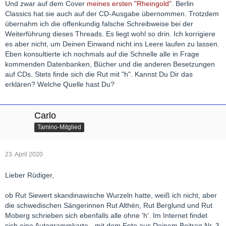
Und zwar auf dem Cover
meines ersten "Rheingold"
. Berlin
Classics hat sie auch auf der CD-Ausgabe übernommen. Trotzdem
übernahm ich die offenkundig falsche Schreibweise bei der
Weiterführung dieses Threads. Es liegt wohl so drin. Ich korrigiere
es aber nicht, um Deinen Einwand nicht ins Leere laufen zu lassen.
Eben konsultierte ich nochmals auf die Schnelle alle in Frage
kommenden Datenbanken, Bücher und die anderen Besetzungen
auf CDs. Stets finde sich die Rut mit "h". Kannst Du Dir das
erklären? Welche Quelle hast Du?
Carlo
Tamino-Mitglied
23. April 2020
Lieber Rüdiger,
ob Rut Siewert skandinawische Wurzeln hatte, weiß ich nicht, aber
die schwedischen Sängerinnen Rut Althén, Rut Berglund und Rut
Moberg schrieben sich ebenfalls alle ohne 'h'. Im Internet findet
sich eine Autogrammkarte - mit dem Foto aus Deinem Beitrag Nr. 3