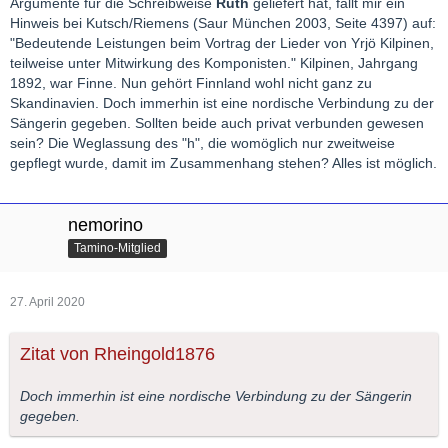
Argumente für die Schreibweise
Ruth
geliefert hat, fällt mir ein
Hinweis bei Kutsch/Riemens (Saur München 2003, Seite 4397) auf:
"Bedeutende Leistungen beim Vortrag der Lieder von Yrjö Kilpinen,
teilweise unter Mitwirkung des Komponisten." Kilpinen, Jahrgang
1892, war Finne. Nun gehört Finnland wohl nicht ganz zu
Skandinavien. Doch immerhin ist eine nordische Verbindung zu der
Sängerin gegeben. Sollten beide auch privat verbunden gewesen
sein? Die Weglassung des "h", die womöglich nur zweitweise
gepflegt wurde, damit im Zusammenhang stehen? Alles ist möglich.
nemorino
Tamino-Mitglied
27. April 2020
Zitat von Rheingold1876
Doch immerhin ist eine nordische Verbindung zu der Sängerin
gegeben.