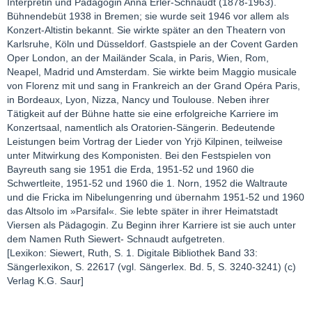
Interpretin und Pädagogin Anna Erler-Schnaudt (1878-1963).
Bühnendebüt 1938 in Bremen; sie wurde seit 1946 vor allem als
Konzert-Altistin bekannt. Sie wirkte später an den Theatern von
Karlsruhe, Köln und Düsseldorf. Gastspiele an der Covent Garden
Oper London, an der Mailänder Scala, in Paris, Wien, Rom,
Neapel, Madrid und Amsterdam. Sie wirkte beim Maggio musicale
von Florenz mit und sang in Frankreich an der Grand Opéra Paris,
in Bordeaux, Lyon, Nizza, Nancy und Toulouse. Neben ihrer
Tätigkeit auf der Bühne hatte sie eine erfolgreiche Karriere im
Konzertsaal, namentlich als Oratorien-Sängerin. Bedeutende
Leistungen beim Vortrag der Lieder von Yrjö Kilpinen, teilweise
unter Mitwirkung des Komponisten. Bei den Festspielen von
Bayreuth sang sie 1951 die Erda, 1951-52 und 1960 die
Schwertleite, 1951-52 und 1960 die 1. Norn, 1952 die Waltraute
und die Fricka im Nibelungenring und übernahm 1951-52 und 1960
das Altsolo im »Parsifal«. Sie lebte später in ihrer Heimatstadt
Viersen als Pädagogin. Zu Beginn ihrer Karriere ist sie auch unter
dem Namen Ruth Siewert- Schnaudt aufgetreten.
[Lexikon: Siewert, Ruth, S. 1. Digitale Bibliothek Band 33:
Sängerlexikon, S. 22617 (vgl. Sängerlex. Bd. 5, S. 3240-3241) (c)
Verlag K.G. Saur]