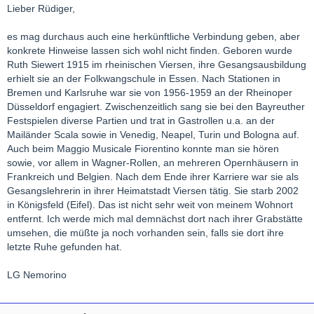
Lieber Rüdiger,
es mag durchaus auch eine herkünftliche Verbindung geben, aber
konkrete Hinweise lassen sich wohl nicht finden. Geboren wurde
Ruth Siewert 1915 im rheinischen Viersen, ihre Gesangsausbildung
erhielt sie an der Folkwangschule in Essen. Nach Stationen in
Bremen und Karlsruhe war sie von 1956-1959 an der Rheinoper
Düsseldorf engagiert. Zwischenzeitlich sang sie bei den Bayreuther
Festspielen diverse Partien und trat in Gastrollen u.a. an der
Mailänder Scala sowie in Venedig, Neapel, Turin und Bologna auf.
Auch beim Maggio Musicale Fiorentino konnte man sie hören
sowie, vor allem in Wagner-Rollen, an mehreren Opernhäusern in
Frankreich und Belgien. Nach dem Ende ihrer Karriere war sie als
Gesangslehrerin in ihrer Heimatstadt Viersen tätig. Sie starb 2002
in Königsfeld (Eifel). Das ist nicht sehr weit von meinem Wohnort
entfernt. Ich werde mich mal demnächst dort nach ihrer Grabstätte
umsehen, die müßte ja noch vorhanden sein, falls sie dort ihre
letzte Ruhe gefunden hat.
LG Nemorino