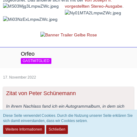
zugeordnet. Das änderte sich erst mit der
von Joseph II.
vorgestellten Stereo-Ausgabe
.
Orfeo
GASTMITGLIED
17. November 2022
Zitat von Peter Schünemann
In ihrem Nachlass fand ich ein Autogrammalbum, in dem sich
auch eine Widmung ihrer Freundin und Kollegin aus dem Jahre
Diese Seite verwendet Cookies. Durch die Nutzung unserer Seite erklären Sie
1960 befand. Da unterzeichnete sie ganz deutlich zu sehen mit
sich damit einverstanden, dass wir Cookies setzen.
Rut Siewert.
Weitere Informationen
Schließen