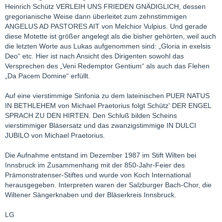
Heinrich Schütz VERLEIH UNS FRIEDEN GNÄDIGLICH, dessen
gregorianische Weise dann überleitet zum zehnstimmigen
ANGELUS AD PASTORES AIT von Melchior Vulpius. Und gerade
diese Motette ist größer angelegt als die bisher gehörten, weil auch
die letzten Worte aus Lukas aufgenommen sind: „Gloria in exelsis
Deo“ etc. Hier ist nach Ansicht des Dirigenten sowohl das
Versprechen des „Veni Redemptor Gentium“ als auch das Flehen
„Da Pacem Domine“ erfüllt.
Auf eine vierstimmige Sinfonia zu dem lateinischen PUER NATUS
IN BETHLEHEM von Michael Praetorius folgt Schütz' DER ENGEL
SPRACH ZU DEN HIRTEN. Den Schluß bilden Scheins
vierstimmiger Bläsersatz und das zwanzigstimmige IN DULCI
JUBILO von Michael Praetorius.
Die Aufnahme entstand im Dezember 1987 im Stift Wilten bei
Innsbruck im Zusammenhang mit der 850-Jahr-Feier des
Prämonstratenser-Stiftes und wurde von Koch International
herausgegeben. Interpreten waren der Salzburger Bach-Chor, die
Wiltener Sängerknaben und der Bläserkreis Innsbruck.
LG