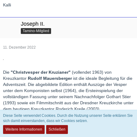
Kalli
Joseph II.
Tamino-Mitglied
11. Dezember 2022
Die
"Christvesper der Kruzianer"
(vollendet 1963) von
Kreuzkantor
Rudolf Mauersberger
ist die ideale Begleitung für die
Adventszeit. Die abgebildete Edition enthält Auszüge der Vesper
unter dem Komponisten selbst (1964), die Ersteinspielung der
vollständigen Fassung unter seinem Nachnachfolger Gothart Stier
(1993) sowie ein Filmmitschnitt aus der Dresdner Kreuzkirche unter
dem heutigen Kreuzkantor Roderich Kreile (2003).
Diese Seite verwendet Cookies. Durch die Nutzung unserer Seite erklären Sie
sich damit einverstanden, dass wir Cookies setzen.
astewes
Weitere Informationen
Schließen
Administrator