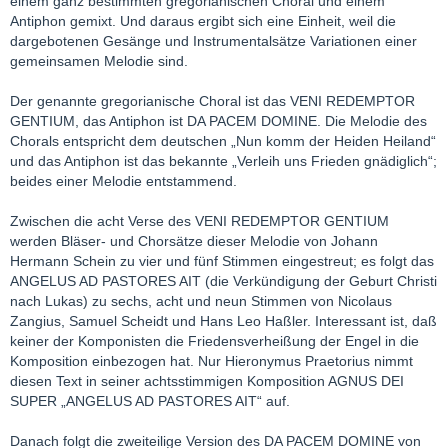
einem ganz bestimmten gregorianischen Choral und einem
Antiphon gemixt. Und daraus ergibt sich eine Einheit, weil die
dargebotenen Gesänge und Instrumentalsätze Variationen einer
gemeinsamen Melodie sind.
Der genannte gregorianische Choral ist das VENI REDEMPTOR
GENTIUM, das Antiphon ist DA PACEM DOMINE. Die Melodie des
Chorals entspricht dem deutschen „Nun komm der Heiden Heiland“
und das Antiphon ist das bekannte „Verleih uns Frieden gnädiglich“;
beides einer Melodie entstammend.
Zwischen die acht Verse des VENI REDEMPTOR GENTIUM
werden Bläser- und Chorsätze dieser Melodie von Johann
Hermann Schein zu vier und fünf Stimmen eingestreut; es folgt das
ANGELUS AD PASTORES AIT (die Verkündigung der Geburt Christi
nach Lukas) zu sechs, acht und neun Stimmen von Nicolaus
Zangius, Samuel Scheidt und Hans Leo Haßler. Interessant ist, daß
keiner der Komponisten die Friedensverheißung der Engel in die
Komposition einbezogen hat. Nur Hieronymus Praetorius nimmt
diesen Text in seiner achtsstimmigen Komposition AGNUS DEI
SUPER „ANGELUS AD PASTORES AIT“ auf.
Danach folgt die zweiteilige Version des DA PACEM DOMINE von