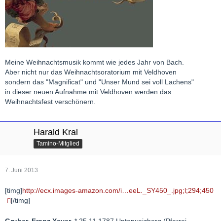
Meine Weihnachtsmusik kommt wie jedes Jahr von Bach.
Aber nicht nur das Weihnachtsoratorium mit Veldhoven
sondern das "Magnificat" und "Unser Mund sei voll Lachens"
in dieser neuen Aufnahme mit Veldhoven werden das
Weihnachtsfest verschönern.
Harald Kral
Tamino-Mitglied
7. Juni 2013
[timg]
http://ecx.images-amazon.com/i…eeL._SY450_.jpg;l;294;450
[/timg]
Gruber, Franz Xaver,
* 25.11.1787 Unterweizberg (Pfarrei