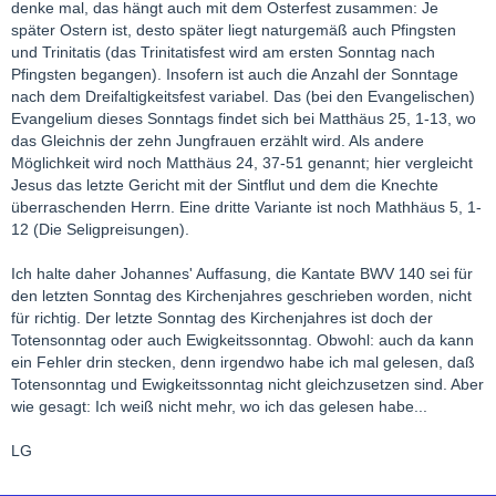
denke mal, das hängt auch mit dem Osterfest zusammen: Je
später Ostern ist, desto später liegt naturgemäß auch Pfingsten
und Trinitatis (das Trinitatisfest wird am ersten Sonntag nach
Pfingsten begangen). Insofern ist auch die Anzahl der Sonntage
nach dem Dreifaltigkeitsfest variabel. Das (bei den Evangelischen)
Evangelium dieses Sonntags findet sich bei Matthäus 25, 1-13, wo
das Gleichnis der zehn Jungfrauen erzählt wird. Als andere
Möglichkeit wird noch Matthäus 24, 37-51 genannt; hier vergleicht
Jesus das letzte Gericht mit der Sintflut und dem die Knechte
überraschenden Herrn. Eine dritte Variante ist noch Mathhäus 5, 1-
12 (Die Seligpreisungen).
Ich halte daher Johannes' Auffasung, die Kantate BWV 140 sei für
den letzten Sonntag des Kirchenjahres geschrieben worden, nicht
für richtig. Der letzte Sonntag des Kirchenjahres ist doch der
Totensonntag oder auch Ewigkeitssonntag. Obwohl: auch da kann
ein Fehler drin stecken, denn irgendwo habe ich mal gelesen, daß
Totensonntag und Ewigkeitssonntag nicht gleichzusetzen sind. Aber
wie gesagt: Ich weiß nicht mehr, wo ich das gelesen habe...
LG