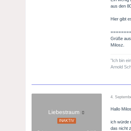
aus den 80
Hier gibt 
=======
Grüße aus
Milosz.
"Ich bin ei
Arnold Sc
4. Septemb
Hallo Milo
Liebestraum
INAKTIV
ich würde
das nicht 