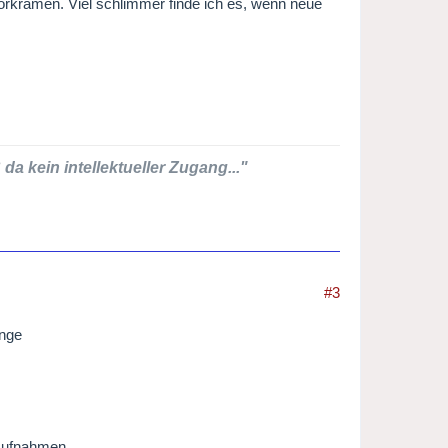
rvorkramen. Viel schlimmer finde ich es, wenn neue
da kein intellektueller Zugang..."
#3
ange
 Aufnahmen