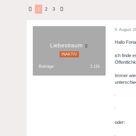
1
2
3
9. August 2
Hallo Foria
Liebestraum
INAKTIV
ich finde 
Öffentlich
Beiträge
3.116
Immer wied
unterschie
oder: