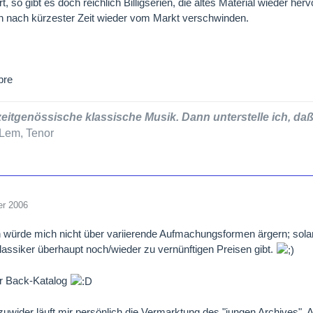
, so gibt es doch reichlich Billigserien, die altes Material wieder he
 nach kürzester Zeit wieder vom Markt verschwinden.
bre
zeitgenössische klassische Musik. Dann unterstelle ich, daß 
Lem, Tenor
er 2006
ch würde mich nicht über variierende Aufmachungsformen ärgern; sol
lassiker überhaupt noch/wieder zu vernünftigen Preisen gibt.
er Back-Katalog
zuwider läuft mir persönlich die Vermarktung des "jungen Archives",