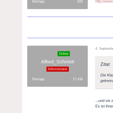
http://www
Beiträge
820
4. Septemb
Online
Alfred_Schmidt
Zitat
Administrator
Die Klas
Beiträge
27.436
gekennz
...und sie
Es ist ihne