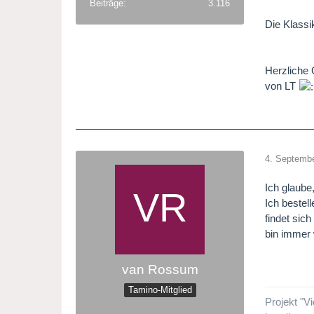
Beiträge
3.116
Die Klassik
Herzliche
von LT
4. Septemb
Ich glaube
Ich bestel
findet sic
bin immer 
van Rossum
Tamino-Mitglied
Projekt "V