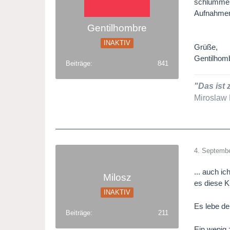
schlummert
Aufnahmen
Gentilhombre
INAKTIV
Grüße,
Gentilhom
Beiträge
841
"Das ist 
Miroslaw 
4. Septemb
... auch i
Milosz
es diese K
INAKTIV
Es lebe d
Beiträge
211
Ein wenig 