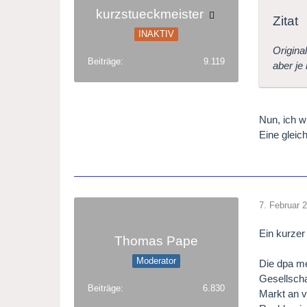
kurzstueckmeister
Zitat
INAKTIV
Origina
Beiträge
9.119
aber je
Nun, ich 
Eine gleic
7. Februar 
Ein kurzer
Thomas Pape
Moderator
Die dpa me
Gesellscha
Beiträge
6.830
Markt an v