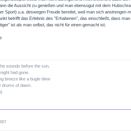
ann die Aussicht zu genießen und man ebensogut mit dem Hubschrau
er Sport) u.a. deswegen Freude bereitet, weil man sich anstrengen 
unkt betrifft das Erlebnis des "Erhabenen", das einschließt, dass man 
iger" ist als man selbst, das nicht für einen gemacht ist.
e
the sounds before the sun,
 night had gone.
g breeze like a bugle blew
e drums of dawn.
n)
2007