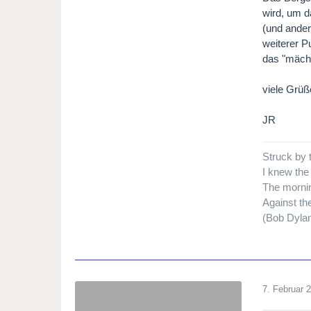
wird, um d
(und ander
weiterer P
das "mächt
viele Grüß
JR
Struck by 
I knew the
The mornin
Against th
(Bob Dyla
7. Februar 