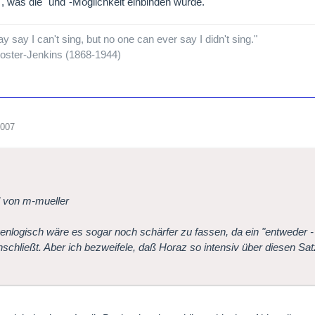
...]", was die "und"-Möglichkeit einbinden würde.
 say I can't sing, but no one can ever say I didn't sing."
oster-Jenkins (1868-1944)
2007
l von m-mueller
nlogisch wäre es sogar noch schärfer zu fassen, da ein "entweder -
inschließt. Aber ich bezweifele, daß Horaz so intensiv über diesen S