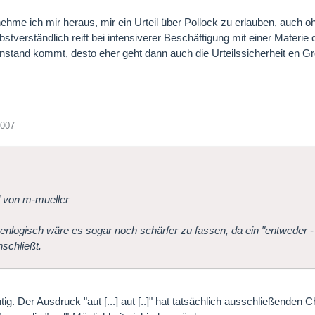
hme ich mir heraus, mir ein Urteil über Pollock zu erlauben, auch o
stverständlich reift bei intensiverer Beschäftigung mit einer Materie 
tand kommt, desto eher geht dann auch die Urteilssicherheit en Gro
2007
l von m-mueller
nlogisch wäre es sogar noch schärfer zu fassen, da ein "entweder -
nschließt.
tig. Der Ausdruck "aut [...] aut [..]" hat tatsächlich ausschließenden