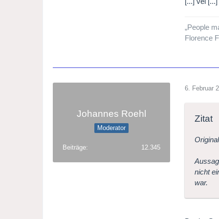
[...] vel [
„People may
Florence F
6. Februar 
Johannes Roehl
Zitat
Moderator
Origina
Beiträge
12.345
Aussage
nicht e
war.