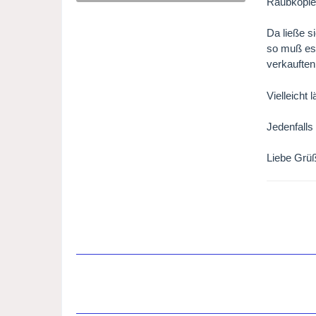
Raubkopiee
Da ließe s
so muß es 
verkauften
Vielleicht
Jedenfall
Liebe Gr