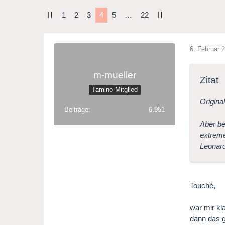
1
2
3
4
5
…
22
6. Februar 
m-mueller
Zitat
Tamino-Mitglied
Origina
Beiträge
6.951
Aber be
extreme
Leonard
Touché,
war mir kl
dann das g