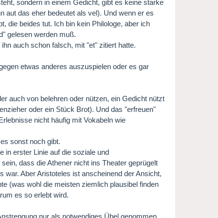
eht, sondern in einem Gedicht, gibt es keine starke
n aut das eher bedeutet als vel). Und wenn er es
t, die beides tut. Ich bin kein Philologe, aber ich
end" gelesen werden muß.
n auch schon falsch, mit "et" zitiert hatte.
" gegen etwas anderes auszuspielen oder es gar
er auch von belehren oder nützen, ein Gedicht nützt
nzieher oder ein Stück Brot). Und das "erfreuen"
Erlebnisse nicht häufig mit Vokabeln wie
s sonst noch gibt.
 in erster Linie auf die soziale und
sein, dass die Athener nicht ins Theater geprügelt
 war. Aber Aristoteles ist anscheinend der Ansicht,
bte (was wohl die meisten ziemlich plausibel finden
rum es so erlebt wird.
e Anstrengung nur als notwendiges Übel genommen