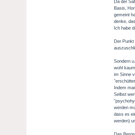
Da der Sat
Basis, Hor
gemeint hab
denke, das
Ich habe d
Der Punkt 
auszuschl
Sondern u.
wohl kaum 
im Sinne v
"erschütter
Indem man
Selbst wenn
"psychohyg
werden muß
dass es ei
werden) un
Das Bergst