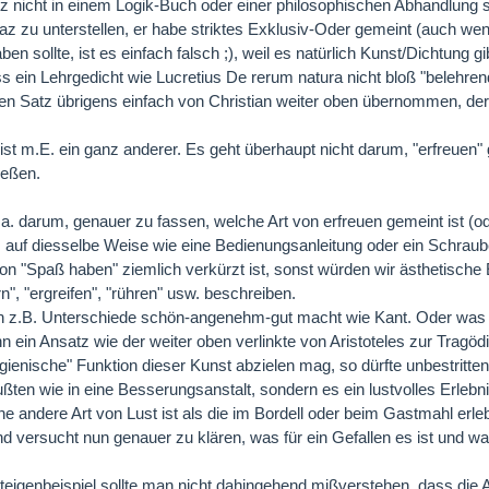
z nicht in einem Logik-Buch oder einer philosophischen Abhandlung st
az zu unterstellen, er habe striktes Exklusiv-Oder gemeint (auch wen
en sollte, ist es einfach falsch ;), weil es natürlich Kunst/Dichtung gib
s ein Lehrgedicht wie Lucretius De rerum natura nicht bloß "belehr
en Satz übrigens einfach von Christian weiter oben übernommen, der ih
ist m.E. ein ganz anderer. Es geht überhaupt nicht darum, "erfreuen
ießen.
a. darum, genauer zu fassen, welche Art von erfreuen gemeint ist (od
auf diesselbe Weise wie eine Bedienungsanleitung oder ein Schraube
on "Spaß haben" ziemlich verkürzt ist, sonst würden wir ästhetische 
n", "ergreifen", "rühren" usw. beschreiben.
 z.B. Unterschiede schön-angenehm-gut macht wie Kant. Oder was e
 ein Ansatz wie der weiter oben verlinkte von Aristoteles zur Tragödie
ienische" Funktion dieser Kunst abzielen mag, so dürfte unbestritten 
ten wie in eine Besserungsanstalt, sondern es ein lustvolles Erlebnis
ne andere Art von Lust ist als die im Bordell oder beim Gastmahl erle
d versucht nun genauer zu klären, was für ein Gefallen es ist und wa
eigenbeispiel sollte man nicht dahingehend mißverstehen, dass di