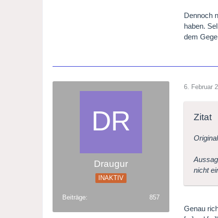
Dennoch ne
haben. Selb
dem Gegens
6. Februar 
Zitat
Origina
Aussage
Draugur
nicht ei
INAKTIV
Beiträge
857
Genau rich