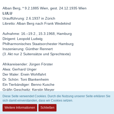
Alban Berg, * 9.2.1885 Wien, gest. 24.12.1935 Wien
LULU
Uraufführung: 2.6.1937 in Zürich
Libretto: Alban Berg nach Frank Wedekind
Aufnahme: 16.–19.2., 15.3.1968, Hamburg
Dirigent: Leopold Ludwig
Philharmonisches Staatsorchester Hamburg
Inszenierung: Günther Rennert
(3. Akt nur 2 Suitensätze und Sprechtexte)
Afrikareisender: Jürgen Förster
Alwa: Gerhard Unger
Der Maler: Erwin Wohlfahrt
Dr. Schön: Toni Blankenheim
Ein Tierbändiger: Benno Kusche
Gräfin Geschwitz: Kerstin Meyer
Gymnasiast: Elisabeth Steiner
Diese Seite verwendet Cookies. Durch die Nutzung unserer Seite erklären Sie
Jack the Ripper: Rolf Mamero
sich damit einverstanden, dass wir Cookies setzen.
Kammerdiener: Kurt Marschner
Weitere Informationen
Schließen
Lulu: Anneliese Rothenberger