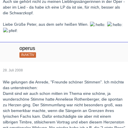
fand ich doch äußerst bemerkenswert.
Auch sie gehört nicht zu meinen Lieblingssängerinnen in der Oper -
Das hatte Hand und Fuß und hat mir persönlich doch sehr
aber im Lied - da habe ich eine LP da ist sie, für mich, besser als
gefallen.
die Schwarzkopf.
Mir lagen Ihre Sendungen im Fernsehen später nicht so sehr!
Also Hut ab vor der alten Dame.
Liebe Grüße Peter, aus dem sehr heißen Wien.
operus
INAKTIV
28. Juli 2008
Wie gelungen die Anrede, "Freunde schöner Stimmen". Ich möchte
das unterstreichen:
Damit sind wir auch schon mitten im Thema eine schöne, ja
wunderschöne Stimme hatte Anneliese Rothenberger, die spontan
zu Herzen ging. Der Stimmumfang war nicht besonders groß, was
sich bemerkbar machte, wenn die Sängerin an Grenzen ihres
lyrischen Fachs kam. Dafür entschädigte sie aber mit einem
silbrigen Timbre, stilsicherem Vortrag und eben diesem Herzenston
mit emotionaler Wirkung. Nie wieder habe ich z.B. die "Letzte Rose"