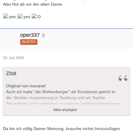
Also Hut ab vor der alten Dame.
oper337
INAKTIV
28. Juli 2008
Zitat
Original von mucaxel
Auch ich habe "die Rothenberger" als Konstanze gehört in
der Strehler Inszenierung in Salzburg und als Sophie.
Sie gehörte nicht unbedingt zu meinen Lieblingssängerinnen,
aber ich muß IHR große Abbitte tun, denn ich
Alles anzeigen
sah mit ihr Gespräche im ZDF, wo sie wirklich
echt gut "rüberkam".
Ihre Ansichten über Regie, den Sängernachswuchs, Dirigenten
Da bin ich völlig Deiner Meinung, brauche nichts hinzuzufügen.