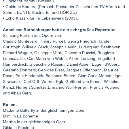
• Goldener Bambi (zweimal)
• Goldene Kamera (Fernseh-Preise der Zeitschriften TV Hören und
Sehen, BUNTE Illustrierte, und HÖR ZU)
• Echo Klassik für ihr Lebenswerk (2003).
Anneliese Rothenberger hatte ein sehr großes Repertoire.
Sie sang Partien aus Opern von:
Claudio Monteverdi, Henry Purcell, Georg Friedrich Händel,
Christoph Willibald Gluck, Joseph Haydn, Ludwig van Beethoven,
Richard Wagner, Giuseppe Verdi, Giacomo Puccini, Ruggiero
Leoncavallo, Carl Maria von Weber, Albert Lortzing, Engelbert
Humperdinck, Gioacchino Rossini, Daniel Auber, Eugen d'Albert,
Gaetano Donizetti, Georges Bizet, Jacques Offenbach, Maurice
Ravel, Paul Hindemith, Benjamin Britten, Gian-Carlo Menotti, Igor
Strawinski, Carl Orff, Werner Egk, Gottfried von Einem, Wilhelm
Kienzl, Norbert Schultze,Ermanno Wolf-Ferrari, Francis Poulenc
und Alban Berg.
Rollen:
Madame Butterfly in der gleichnamigen Oper
Mimi in La Bohème
Martha in der gleichnamigen Oper
Gilda in Rigoletto