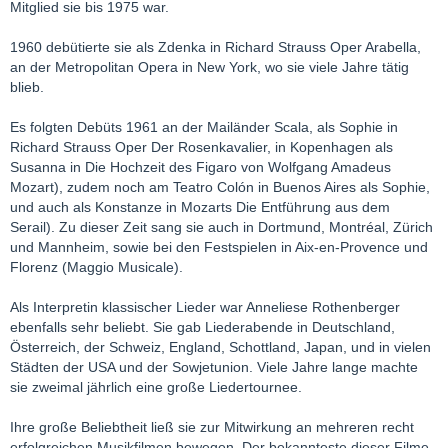
Mitglied sie bis 1975 war.
1960 debütierte sie als Zdenka in Richard Strauss Oper Arabella,
an der Metropolitan Opera in New York, wo sie viele Jahre tätig
blieb.
Es folgten Debüts 1961 an der Mailänder Scala, als Sophie in
Richard Strauss Oper Der Rosenkavalier, in Kopenhagen als
Susanna in Die Hochzeit des Figaro von Wolfgang Amadeus
Mozart), zudem noch am Teatro Colón in Buenos Aires als Sophie,
und auch als Konstanze in Mozarts Die Entführung aus dem
Serail). Zu dieser Zeit sang sie auch in Dortmund, Montréal, Zürich
und Mannheim, sowie bei den Festspielen in Aix-en-Provence und
Florenz (Maggio Musicale).
Als Interpretin klassischer Lieder war Anneliese Rothenberger
ebenfalls sehr beliebt. Sie gab Liederabende in Deutschland,
Österreich, der Schweiz, England, Schottland, Japan, und in vielen
Städten der USA und der Sowjetunion. Viele Jahre lange machte
sie zweimal jährlich eine große Liedertournee.
Ihre große Beliebtheit ließ sie zur Mitwirkung an mehreren recht
erfolgreichen Musikfilmen bewegen. Der bekannteste dieser Filme