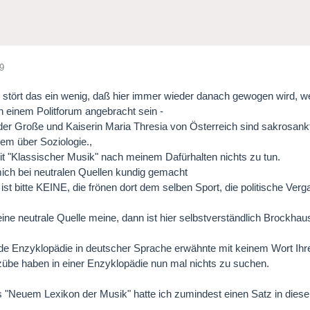
9
stört das ein wenig, daß hier immer wieder danach gewogen wird, wer
 einem Politforum angebracht sein -
 der Große und Kaiserin Maria Thresia von Österreich sind sakrosank
nem über Soziologie.,
it "Klassischer Musik" nach meinem Dafürhalten nichts zu tun.
ich bei neutralen Quellen kundig gemacht
 ist bitte KEINE, die frönen dort dem selben Sport, die politische V
ine neutrale Quelle meine, dann ist hier selbstverständlich Brockhau
de Enzyklopädie in deutscher Sprache erwähnte mit keinem Wort Ihre
übe haben in einer Enzyklopädie nun mal nichts zu suchen.
s "Neuem Lexikon der Musik" hatte ich zumindest einen Satz in dieser