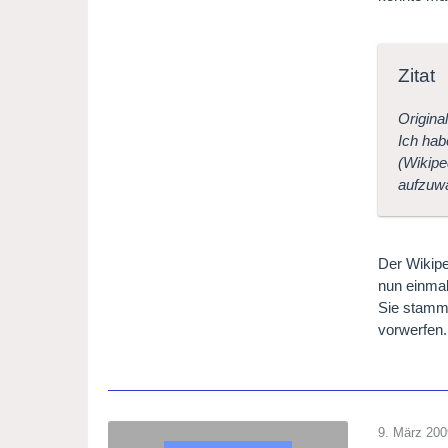
Zitat
Origina
Ich hab
(Wikipe
aufzuw
Der Wikipe
nun einma
Sie stamme
vorwerfen.
9. März 200