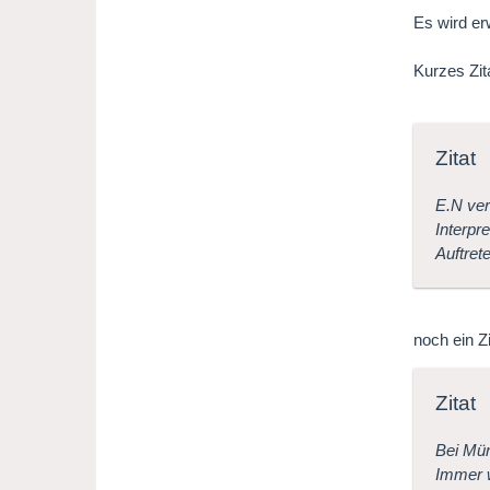
Es wird er
Kurzes Zit
Zitat
E.N ver
Interpr
Auftret
noch ein Zi
Zitat
Bei Mün
Immer w