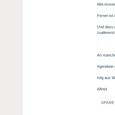
Wie immer 
Ferner ist 
Und dazu g
zuallerers
An manchen
Irgendwie 
mfg aus W
Alfred
SPARE 