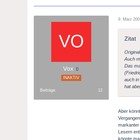
9. März 200
Zitat
Origina
Auch mi
Das mag
Vox
(Friedr
INAKTIV
auch in
hat abe
Beiträge
12
Aber könnt
Vergangenh
markanter 
Lesern ent
könnte man