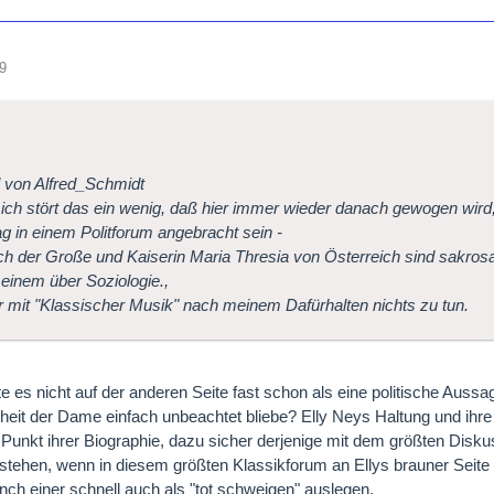
9
l von Alfred_Schmidt
ch stört das ein wenig, daß hier immer wieder danach gewogen wird, 
 in einem Politforum angebracht sein -
ich der Große und Kaiserin Maria Thresia von Österreich sind sakros
 einem über Soziologie.,
r mit "Klassischer Musik" nach meinem Dafürhalten nichts zu tun.
e es nicht auf der anderen Seite fast schon als eine politische Aussag
eit der Dame einfach unbeachtet bliebe? Elly Neys Haltung und ihre 
Punkt ihrer Biographie, dazu sicher derjenige mit dem größten Disk
stehen, wenn in diesem größten Klassikforum an Ellys brauner Seite 
ch einer schnell auch als "tot schweigen" auslegen.