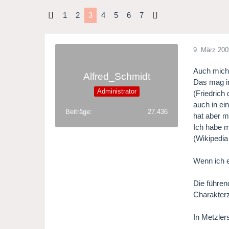
1
2
3
4
5
6
7
9. März 200
Auch mich 
Alfred_Schmidt
Das mag in
Administrator
(Friedrich
auch in ei
Beiträge
27.436
hat aber m
Ich habe m
(Wikipedia
Wenn ich e
Die führen
Charakterz
In Metzler