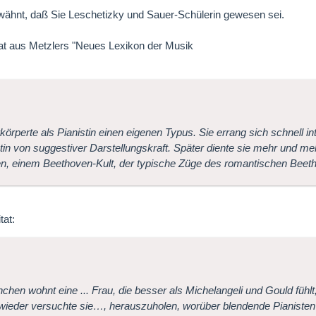
wähnt, daß Sie Leschetizky und Sauer-Schülerin gewesen sei.
at aus Metzlers "Neues Lexikon der Musik
körperte als Pianistin einen eigenen Typus. Sie errang sich schnell 
etin von suggestiver Darstellungskraft. Später diente sie mehr und me
en, einem Beethoven-Kult, der typische Züge des romantischen Beetho
tat:
chen wohnt eine ... Frau, die besser als Michelangeli und Gould fühlt, 
ieder versuchte sie…, herauszuholen, worüber blendende Pianisten g