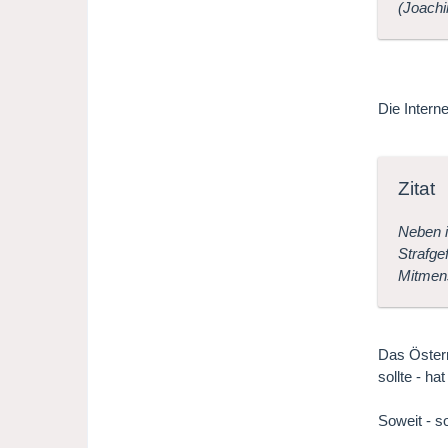
(Joachi
Die Intern
Zitat
Neben i
Strafge
Mitmens
Das Österr
sollte - ha
Soweit - so