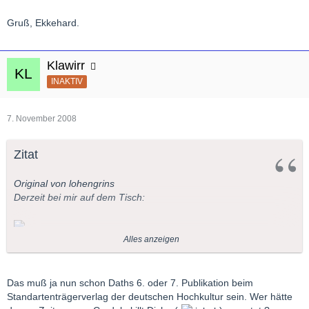
Gruß, Ekkehard.
Klawirr
INAKTIV
7. November 2008
Zitat
Original von lohengrins
Derzeit bei mir auf dem Tisch:
Alles anzeigen
Kein erfundener Weltkrieg, diesmal haben die Tiere die
Herrschaft über die Welt übernommen, unsere Zivilisation ist
untergegangen.
Das muß ja nun schon Daths 6. oder 7. Publikation beim
Standartenträgerverlag der deutschen Hochkultur sein. Wer hätte