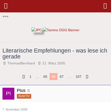
»
»
»
Literarische Empfehlungen - was lese ich
gerade
ThomasBernhard
21. März 2005
1
…
65
66
67
…
107
Pius
INAKTIV
7. November 2008