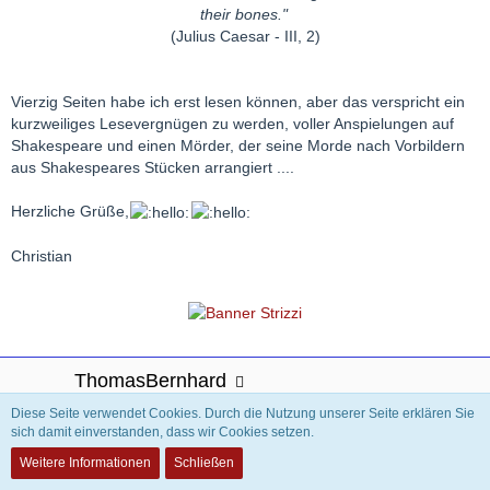
their bones."
(Julius Caesar - III, 2)
Vierzig Seiten habe ich erst lesen können, aber das verspricht ein
kurzweiliges Lesevergnügen zu werden, voller Anspielungen auf
Shakespeare und einen Mörder, der seine Morde nach Vorbildern
aus Shakespeares Stücken arrangiert ....
Herzliche Grüße,
Christian
ThomasBernhard
Tamino-Mitglied
Diese Seite verwendet Cookies. Durch die Nutzung unserer Seite erklären Sie
sich damit einverstanden, dass wir Cookies setzen.
Weitere Informationen
Schließen
15. Dezember 2008