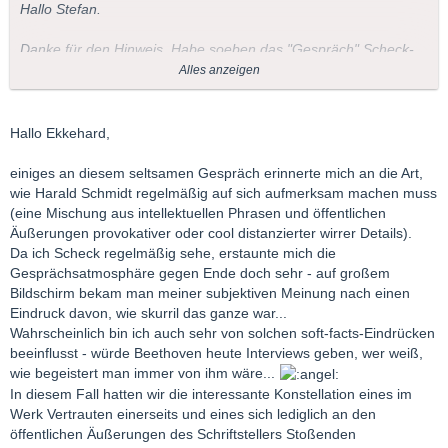
Hallo Stefan.
Danke für den Hinweis. Habe soeben das "Gespräch" Scheck-
Kracht gesehen. Nunja.
Alles anzeigen
So, wie ich Kracht bislang erlebt habe, ist das schon die für ihn
typische Form der Provokation (falls das das treffende Wort ist).
Hallo Ekkehard,
Letztlich ist es eher eine Art Distanz zu allem, nicht zuletzt zu
sich selbst. Gepaart mit Lebensleere und Sinnsuche sowie einer
einiges an diesem seltsamen Gespräch erinnerte mich an die Art,
am ehesten im allgemeinen funktionierenden Menschenliebe.
wie Harald Schmidt regelmäßig auf sich aufmerksam machen muss
Das (ich rede nicht von den Büchern) muss man natürlich nicht
(eine Mischung aus intellektuellen Phrasen und öffentlichen
mögen.
Äußerungen provokativer oder cool distanzierter wirrer Details).
Leider ist er ein erschreckend - wenn man die Texte von ihm
Da ich Scheck regelmäßig sehe, erstaunte mich die
kennt: überraschend - schlechter Redner/Gesprächspartner.
Gesprächsatmosphäre gegen Ende doch sehr - auf großem
Bildschirm bekam man meiner subjektiven Meinung nach einen
Wenn möglich: das Buch vom Verfasser trennen; wie gesagt, für
Eindruck davon, wie skurril das ganze war...
mein Empfinden lohnt die Lektüre.
Wahrscheinlich bin ich auch sehr von solchen soft-facts-Eindrücken
beeinflusst - würde Beethoven heute Interviews geben, wer weiß,
wie begeistert man immer von ihm wäre...
In diesem Fall hatten wir die interessante Konstellation eines im
Gruß, Ekkehard.
Werk Vertrauten einerseits und eines sich lediglich an den
öffentlichen Äußerungen des Schriftstellers Stoßenden