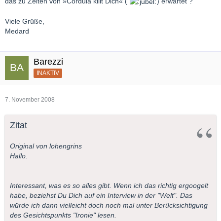
das zu Zeiten von »Cordula killt Dich« (
) erwartet ?
Gruß, Ekkehard.
Viele Grüße,
Medard
Barezzi
INAKTIV
7. November 2008
Zitat
Original von lohengrins
Hallo.
Interessant, was es so alles gibt. Wenn ich das richtig ergoogelt
habe, beziehst Du Dich auf ein Interview in der "Welt". Das
würde ich dann vielleicht doch noch mal unter Berücksichtigung
des Gesichtspunkts "Ironie" lesen.