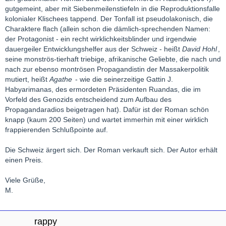
gutgemeint, aber mit Siebenmeilenstiefeln in die Reproduktionsfalle
kolonialer Klischees tappend. Der Tonfall ist pseudolakonisch, die
Charaktere flach (allein schon die dämlich-sprechenden Namen:
der Protagonist - ein recht wirklichkeitsblinder und irgendwie
dauergeiler Entwicklungshelfer aus der Schweiz - heißt
David Hohl
,
seine monströs-tierhaft triebige, afrikanische Geliebte, die nach und
nach zur ebenso montrösen Propagandistin der Massakerpolitik
mutiert, heißt
Agathe
- wie die seinerzeitige Gattin J.
Habyarimanas, des ermordeten Präsidenten Ruandas, die im
Vorfeld des Genozids entscheidend zum Aufbau des
Propagandaradios beigetragen hat). Dafür ist der Roman schön
knapp (kaum 200 Seiten) und wartet immerhin mit einer wirklich
frappierenden Schlußpointe auf.
Die Schweiz ärgert sich. Der Roman verkauft sich. Der Autor erhält
einen Preis.
Viele Grüße,
M.
rappy