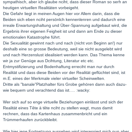
sympathisch, aber ich glaube nciht, dass dieser Roman so serh an
heutigen virtuellen Realitäten vorbeigeht.
Die Gefahr liegt in meinen Augen hier vor Allem darin, dass die
Beiden sich eben nciht persönlch kennenlenren und dadurch eine
irreale Erwartungshaltung und Über-Spannung aufgebaut wird, die
Ergebnis ihrer eigenen Feigheit ist und dann am Ende zu dieser
emotionalen Katastrophe führt.
Die Sexualität gewinnt nach und nach (nicht von Beginn an!) nur
deshalb eine so grosse Bedeutung, weil sie nicht ausgelebt wird
und nach Herzenslust idealisiert werden kann. Das Thema kenne
wir ja zur Genüge aus Dcihtung, Literatur etc etc.
Entmystifizierung und Bodenhaftung erreciht man nur durch
Realität und dass diese Beiden vor der Realität geflüchtet sind, ist
m.E. eines der Merkmale vieler virtueller Scheinwelten.
Dritte als "banale"Platzhalter fürs Grobe gehören dann auch dazu-
wie bequem und verachtend das ist..... :wacky:
Wer sich auf so enge virtuelle Beziehungen einlässt und sich der
Realität eines Tête à tête nciht zu stellen wagt, muss damit
rechnen, dass das Kartenhaus zusammenbricht und ein
Trümmerhaufen zurückbleibt.
Wie hier iene Fortsetzung aussehen wird interessiert mich nun aber