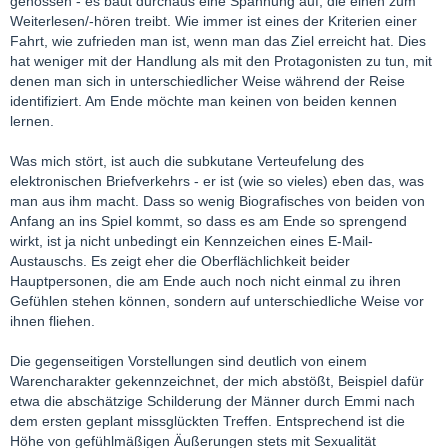
genossen - es baut durchaus eine Spannung auf, die einen zum
Weiterlesen/-hören treibt. Wie immer ist eines der Kriterien einer
Fahrt, wie zufrieden man ist, wenn man das Ziel erreicht hat. Dies
hat weniger mit der Handlung als mit den Protagonisten zu tun, mit
denen man sich in unterschiedlicher Weise während der Reise
identifiziert. Am Ende möchte man keinen von beiden kennen
lernen.
Was mich stört, ist auch die subkutane Verteufelung des
elektronischen Briefverkehrs - er ist (wie so vieles) eben das, was
man aus ihm macht. Dass so wenig Biografisches von beiden von
Anfang an ins Spiel kommt, so dass es am Ende so sprengend
wirkt, ist ja nicht unbedingt ein Kennzeichen eines E-Mail-
Austauschs. Es zeigt eher die Oberflächlichkeit beider
Hauptpersonen, die am Ende auch noch nicht einmal zu ihren
Gefühlen stehen können, sondern auf unterschiedliche Weise vor
ihnen fliehen.
Die gegenseitigen Vorstellungen sind deutlich von einem
Warencharakter gekennzeichnet, der mich abstößt, Beispiel dafür
etwa die abschätzige Schilderung der Männer durch Emmi nach
dem ersten geplant missglückten Treffen. Entsprechend ist die
Höhe von gefühlmäßigen Äußerungen stets mit Sexualität