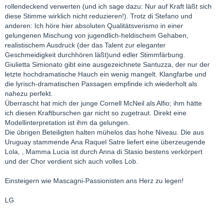
rollendeckend verwerten (und ich sage dazu: Nur auf Kraft läßt sich
diese Stimme wirklich nicht reduzieren!). Trotz di Stefano und
anderen: Ich höre hier absoluten Qualitätsverismo in einer
gelungenen Mischung von jugendlich-heldischem Gehaben,
realistischem Ausdruck (der das Talent zur eleganter
Geschmeidigkeit durchhören läßt)und edler Stimmfärbung.
Giulietta Simionato gibt eine ausgezeichnete Santuzza, der nur der
letzte hochdramatische Hauch ein wenig mangelt. Klangfarbe und
die lyrisch-dramatischen Passagen empfinde ich wiederholt als
nahezu perfekt.
Überrascht hat mich der junge Cornell McNeil als Alfio; ihm hätte
ich diesen Kraftburschen gar nicht so zugetraut. Direkt eine
Modellinterpretation ist ihm da gelungen.
Die übrigen Beteiligten halten mühelos das hohe Niveau. Die aus
Uruguay stammende Ana Raquel Satre liefert eine überzeugende
Lola, , Mamma Lucia ist durch Anna di Stasio bestens verkörpert
und der Chor verdient sich auch volles Lob.
Einsteigern wie Mascagni-Passionisten ans Herz zu legen!
LG