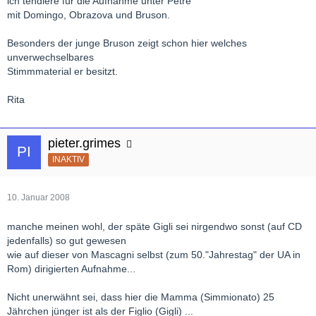
ich tendiere für die Aufnahme unter Petre
mit Domingo, Obrazova und Bruson.
Besonders der junge Bruson zeigt schon hier welches
unverwechselbares
Stimmmaterial er besitzt.
Rita
pieter.grimes
INAKTIV
10. Januar 2008
manche meinen wohl, der späte Gigli sei nirgendwo sonst (auf CD
jedenfalls) so gut gewesen
wie auf dieser von Mascagni selbst (zum 50."Jahrestag" der UA in
Rom) dirigierten Aufnahme...
Nicht unerwähnt sei, dass hier die Mamma (Simmionato) 25
Jährchen jünger ist als der Figlio (Gigli) ...