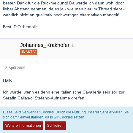
besten Dank für die Rückmeldung! Da werde ich dann wohl doch
lieber Abstand nehmen, da es ja - wie man hier im Thread sieht -
wahrlich nicht an qualitativ hochwertigen Alternativen mangelt!
Best, DiO :beatnik:
Johannes_Krakhofer
INAKTIV
12. April 2009
Hallo!
Ich würde, wenn es denn eine italienische Cavalleria sein soll zur
Serafin Callas/di Stefano-Aufnahme greifen.
Wenn du allerdings eine deutsche Cavalleria möchtest solltest du
Diese Seite verwendet Cookies. Durch die Nutzung unserer Seite erklären Sie
diese hier in Betracht ziehen:
sich damit einverstanden, dass wir Cookies setzen.
Weitere Informationen
Schließen
Hans Hopf