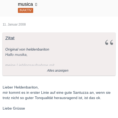
musica
INAKTIV
11. Januar 2008
Zitat
Original von heldenbariton
Hallo musika,
meine Lieblingsaufnahme mit
Lina Bruna Rasa/Santuzza
Alles anzeigen
Antonio Melandri/Turiddu
Afro Poli/Alfio
Mascagni am Pult, LIVE; 7.11.38, das ist Musiktheater der
Lieber Heldenbariton,
Spitzenklasse,
mir kommt es in erster Linie auf eine gute Santuzza an, wenn sie
sei hiermit empfohlen (es sei denn, dir ist die Tonqualität
trotz nicht so guter Tonqualität herausragend ist, ist das ok.
wichtiger als der Gesang).
Liebe Grüsse
Heldenbariton