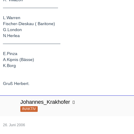
_______________________
L.Warren
Fischer-Dieskau ( Baritone)
G.London
N.Herlea
________________________
E.Pinza
A.Kipnis (Bässe)
K.Borg
Gruß Herbert.
Johannes_Krakhofer
INAKTIV
26. Juni 2006