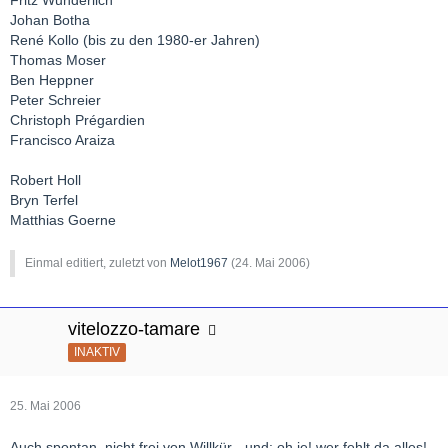
Johan Botha
René Kollo (bis zu den 1980-er Jahren)
Thomas Moser
Ben Heppner
Peter Schreier
Christoph Prégardien
Francisco Araiza
Robert Holl
Bryn Terfel
Matthias Goerne
Einmal editiert, zuletzt von
Melot1967
(
24. Mai 2006
)
vitelozzo-tamare
INAKTIV
25. Mai 2006
Auch spontan, nicht frei von Willkür - und: oh je! wer fehlt da alles!