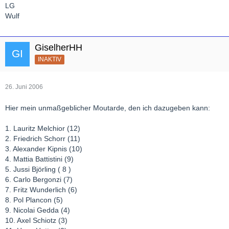
LG
Wulf
GiselherHH
INAKTIV
26. Juni 2006
Hier mein unmaßgeblicher Moutarde, den ich dazugeben kann:
1. Lauritz Melchior (12)
2. Friedrich Schorr (11)
3. Alexander Kipnis (10)
4. Mattia Battistini (9)
5. Jussi Björling ( 8 )
6. Carlo Bergonzi (7)
7. Fritz Wunderlich (6)
8. Pol Plancon (5)
9. Nicolai Gedda (4)
10. Axel Schiotz (3)