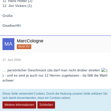
11. Hans Hotter (2)
12. Jon Vickers (1)
Grüße
GiselherHH
MarcCologne
INAKTIV
27. Juni 2006
.... persönlicher Geschmack (da darf man nicht drüber streiten
) - und es sind ja auch nur 12 Herren zugelassen - da fällt die Wahl
schwer:
1. Fritz Wunderlich (12 Pkt)
Diese Seite verwendet Cookies. Durch die Nutzung unserer Seite erklären Sie
2. Placido Domingo (11 Pkt)
sich damit einverstanden, dass wir Cookies setzen.
3. Carlo Bergonzi (10 Pkt)
Weitere Informationen
Schließen
4. Dietrich Fischer-Dieskau (9 Pkt)
5. Hermann Prey (8 Pkt)