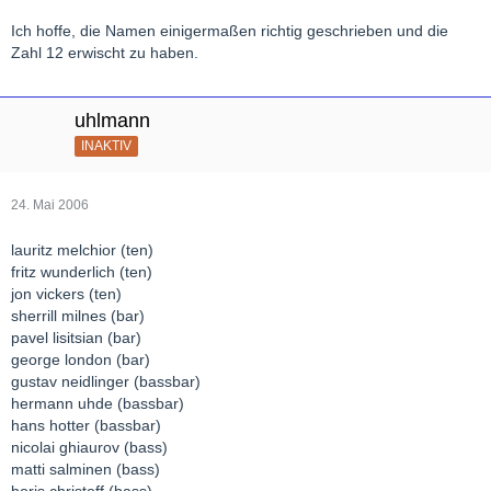
Ich hoffe, die Namen einigermaßen richtig geschrieben und die
Zahl 12 erwischt zu haben.
uhlmann
INAKTIV
24. Mai 2006
lauritz melchior (ten)
fritz wunderlich (ten)
jon vickers (ten)
sherrill milnes (bar)
pavel lisitsian (bar)
george london (bar)
gustav neidlinger (bassbar)
hermann uhde (bassbar)
hans hotter (bassbar)
nicolai ghiaurov (bass)
matti salminen (bass)
boris christoff (bass)