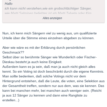
Hallo
ich kann nicht verstehen,wie ein grobschlächtiger Sänger,
wie Matti Salminen beliebter ist als Matti Talvela,oder Kim
Borg,um zwei andere Finnen zu nennen.Ganz abgesehen
Alles anzeigen
von Bässen,wie Ezio Pinza,Alexander Kipnis,Cesare Siepi
Ludwig Weber,alles Giganten,gegenüber M.S.
Vieleicht kann es mir ja jemand erklären.
Nun, ich kenn mich Sängern viel zu wenig aus, um qualifizierte
Urteile über die Stimme eines einzelnen abgeben zu können.
Herbert
Aber wie wäre es mit der Erklärung durch persönlichen
Geschmack??
Selbst über so berühmte Sänger wie Wunderlich oder Fischer-
Dieskau besteht ja auch keine Einigkeit.
Außerdem kann es ja sein, daß man ja auch nicht gleich alles
kennt. So ein Voting ist doch beschränkt durch die eigene Kenntnis.
Man sollte bedenken, daß solche Votings nicht vor dem
Hintergrund entstehen, daß die Leute, die voten, eine Selektion aus
der Gesamtheit treffen, sondern nur aus dem, was sie kennen. Das
kann bei manchen mehr, bei manchen auch weniger sein. (Reicht
ja aus 12 Sänger zu kennen und dann eine Rangliste zu
erstellen...)