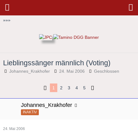
»
»
»
Lieblingssänger männlich (Voting)
Johannes_Krakhofer
24. Mai 2006
Geschlossen
1
2
3
4
5
Johannes_Krakhofer
INAKTIV
24. Mai 2006