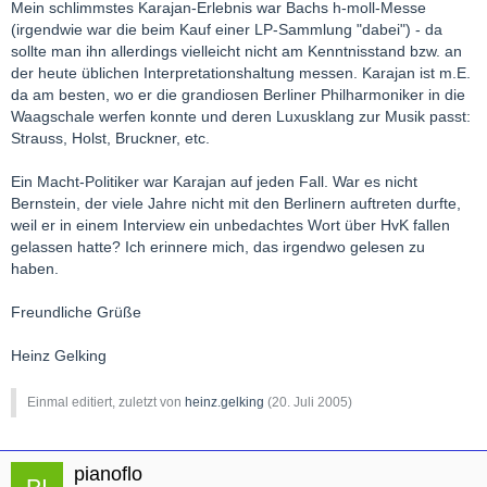
so 100% wie mit Böhm.
Mein schlimmstes Karajan-Erlebnis war Bachs h-moll-Messe
(irgendwie war die beim Kauf einer LP-Sammlung "dabei") - da
sollte man ihn allerdings vielleicht nicht am Kenntnisstand bzw. an
der heute üblichen Interpretationshaltung messen. Karajan ist m.E.
da am besten, wo er die grandiosen Berliner Philharmoniker in die
Waagschale werfen konnte und deren Luxusklang zur Musik passt:
Strauss, Holst, Bruckner, etc.
Ein Macht-Politiker war Karajan auf jeden Fall. War es nicht
Bernstein, der viele Jahre nicht mit den Berlinern auftreten durfte,
weil er in einem Interview ein unbedachtes Wort über HvK fallen
gelassen hatte? Ich erinnere mich, das irgendwo gelesen zu
haben.
Freundliche Grüße
Heinz Gelking
Einmal editiert, zuletzt von
heinz.gelking
(
20. Juli 2005
)
pianoflo