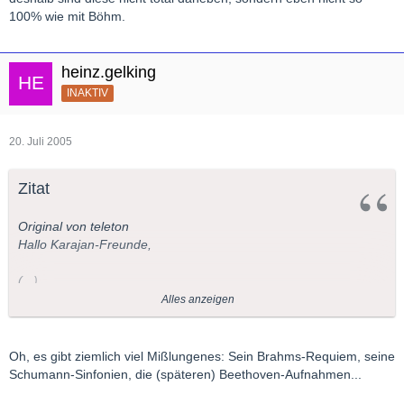
100% wie mit Böhm.
heinz.gelking
INAKTIV
20. Juli 2005
Zitat
Original von teleton
Hallo Karajan-Freunde,
(...)
Solche Sätze können nur von einem Karajan-Gegner stammen.
Alles anzeigen
Was soll den Machtmensch heißen ?
Welche Werke sind denn mit Karajan total daneben ???
Es gibt sicher bei jedem Dirigenten Werke die ihm nicht so 100%
Oh, es gibt ziemlich viel Mißlungenes: Sein Brahms-Requiem, seine
liegen; ich nenne jetzt mal die Mozart - Sinfonien mit Karajan.
Schumann-Sinfonien, die (späteren) Beethoven-Aufnahmen...
Aber deshalb sind diese nicht total daneben, sondern eben nicht