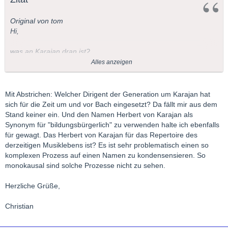
Original von tom
Hi,
was an Karajan dran ist?
Alles anzeigen
Karajan hat das Repertoire der bildungsbürgerlichen Mehrheit
festgeklopft. Was der Maestro nicht dokumentiert hat, ist nicht
des Interesses wert. Praktisch fehlt die komplette Moderne ab
Mit Abstrichen: Welcher Dirigent der Generation um Karajan hat
1920 und die frühe Musik um und vor Bach; entsprechend sieht
sich für die Zeit um und vor Bach eingesetzt? Da fällt mir aus dem
zur Zeit das Stammrepertoire des realen Musiklebens aus.
Stand keiner ein. Und den Namen Herbert von Karajan als
Synonym für "bildungsbürgerlich" zu verwenden halte ich ebenfalls
Haltet Ihr die These für zutreffend? Ist da was dran?
für gewagt. Das Herbert von Karajan für das Repertoire des
derzeitigen Musiklebens ist? Es ist sehr problematisch einen so
Beste Grüße
komplexen Prozess auf einen Namen zu kondensensieren. So
monokausal sind solche Prozesse nicht zu sehen.
Herzliche Grüße,
Christian