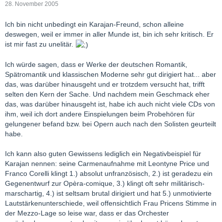
28. November 2005
Ich bin nicht unbedingt ein Karajan-Freund, schon alleine
deswegen, weil er immer in aller Munde ist, bin ich sehr kritisch. Er
ist mir fast zu unelitär.
Ich würde sagen, dass er Werke der deutschen Romantik,
Spätromantik und klassischen Moderne sehr gut dirigiert hat... aber
das, was darüber hinausgeht und er trotzdem versucht hat, trifft
selten den Kern der Sache. Und nachdem mein Geschmack eher
das, was darüber hinausgeht ist, habe ich auch nicht viele CDs von
ihm, weil ich dort andere Einspielungen beim Probehören für
gelungener befand bzw. bei Opern auch nach den Solisten geurteilt
habe.
Ich kann also guten Gewissens lediglich ein Negativbeispiel für
Karajan nennen: seine Carmenaufnahme mit Leontyne Price und
Franco Corelli klingt 1.) absolut unfranzösisch, 2.) ist geradezu ein
Gegenentwurf zur Opèra-comique, 3.) klingt oft sehr militärisch-
marschartig, 4.) ist seltsam brutal dirigiert und hat 5.) unmotivierte
Lautstärkenunterschiede, weil offensichtlich Frau Pricens Stimme in
der Mezzo-Lage so leise war, dass er das Orchester