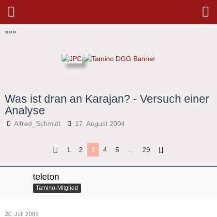
»
»
»
Was ist dran an Karajan? - Versuch einer
Analyse
Alfred_Schmidt
17. August 2004
1
2
3
4
5
…
29
teleton
Tamino-Mitglied
20. Juli 2005