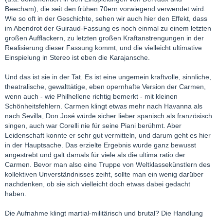
Beecham), die seit den frühen 70ern vorwiegend verwendet wird.
Wie so oft in der Geschichte, sehen wir auch hier den Effekt, dass
im Abendrot der Guiraud-Fassung es noch einmal zu einem letzten
großen Aufflackern, zu letzten großen Kraftanstrengungen in der
Realisierung dieser Fassung kommt, und die vielleicht ultimative
Einspielung in Stereo ist eben die Karajansche.
Und das ist sie in der Tat. Es ist eine ungemein kraftvolle, sinnliche,
theatralische, gewalttätige, eben opernhafte Version der Carmen,
wenn auch - wie Philhellene richtig bemerkt - mit kleinen
Schönheitsfehlern. Carmen klingt etwas mehr nach Havanna als
nach Sevilla, Don José würde sicher lieber spanisch als französisch
singen, auch war Corelli nie für seine Piani berühmt. Aber
Leidenschaft konnte er sehr gut vermitteln, und darum geht es hier
in der Hauptsache. Das erzielte Ergebnis wurde ganz bewusst
angestrebt und galt damals für viele als die ultima ratio der
Carmen. Bevor man also eine Truppe von Weltklassekünstlern des
kollektiven Unverständnisses zeiht, sollte man ein wenig darüber
nachdenken, ob sie sich vielleicht doch etwas dabei gedacht
haben.
Die Aufnahme klingt martial-militärisch und brutal? Die Handlung