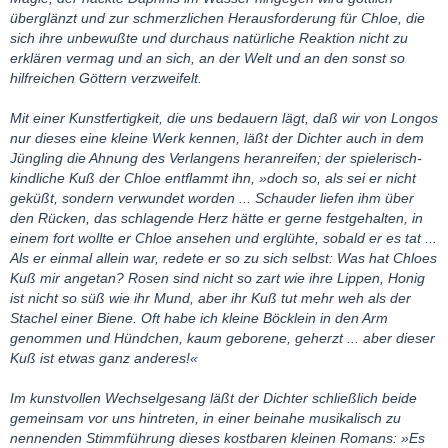
überglänzt und zur schmerzlichen Herausforderung für Chloe, die
sich ihre unbewußte und durchaus natürliche Reaktion nicht zu
erklären vermag und an sich, an der Welt und an den sonst so
hilfreichen Göttern verzweifelt.
Mit einer Kunstfertigkeit, die uns bedauern lägt, daß wir von Longos
nur dieses eine kleine Werk kennen, läßt der Dichter auch in dem
Jüngling die Ahnung des Verlangens heranreifen; der spielerisch-
kindliche Kuß der Chloe entflammt ihn, »doch so, als sei er nicht
geküßt, sondern verwundet worden ... Schauder liefen ihm über
den Rücken, das schlagende Herz hätte er gerne festgehalten, in
einem fort wollte er Chloe ansehen und erglühte, sobald er es tat ...
Als er einmal allein war, redete er so zu sich selbst: Was hat Chloes
Kuß mir angetan? Rosen sind nicht so zart wie ihre Lippen, Honig
ist nicht so süß wie ihr Mund, aber ihr Kuß tut mehr weh als der
Stachel einer Biene. Oft habe ich kleine Böcklein in den Arm
genommen und Hündchen, kaum geborene, geherzt ... aber dieser
Kuß ist etwas ganz anderes!«
Im kunstvollen Wechselgesang läßt der Dichter schließlich beide
gemeinsam vor uns hintreten, in einer beinahe musikalisch zu
nennenden Stimmführung dieses kostbaren kleinen Romans: »Es