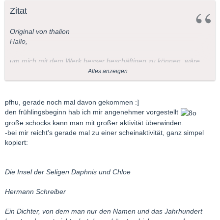
Zitat
Original von thalion
Hallo,
um mich mit dem Werk besser beschäftigen zu können, wäre
eine Handlungsangabe (was soll welcher Teil "darstellen") sehr
Alles anzeigen
hilfreich.
Hat jemand Hinweise (gar Links), wo man sowas nachlesen
pfhu, gerade noch mal davon gekommen :]
könnte?
den frühlingsbeginn hab ich mir angenehmer vorgestellt
große schocks kann man mit großer aktivität überwinden.
Herzliche Grüße
-bei mir reicht's gerade mal zu einer scheinaktivität, ganz simpel
kopiert:
Stephan
Die Insel der Seligen Daphnis und Chloe
Hermann Schreiber
Ein Dichter, von dem man nur den Namen und das Jahrhundert