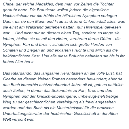
Chloe, der reiche Megakles, dem man vor Zeiten die Tochter
geraubt hatte. Die Brautleute wollen jedoch die eigentliche
Hochzeitsfeier vor die Höhle der hilfreichen Nymphen verlegen.
Dann, da sie nun Mann und Frau sind, lernt Chloe, »daß alles, was
sie einst am Waldrand getrieben hatten, nur Hirtenspiel gewesen
war ... Und nicht nur an diesem einen Tag, sondern so lange sie
lebten, hielten sie es mit den Hirten, verehrten deren Götter - die
Nymphen, Pan und Eros -, schafften sich große Herden von
Schafen und Ziegen an und erklärten Früchte und Milch als die
bekömmlichste Kost. Und alle diese Bräuche behielten sie bis in ihr
hohes Alter bei.«
Das Ritardando, das langsame Herantasten an die volle Lust, hat
Goethe an diesem kleinen Roman besonders bewundert; aber da
das Buch immerhin achtzehnhundert Jahre alt ist, gab es natürlich
auch Zeiten, in denen das Bekenntnis zu Pan, Eros und den
Nymphen und der kindlich-unbefangene, unbewugt-zielstrebige
Weg zu der geschlechtlichen Vereinigung als frivol angesehen
wurden und das Buch als ein Musterbeispiel für die erotische
Unterhaltungsliteratur der heidnischen Gesellschaft in der Alten
Welt verpönt war.