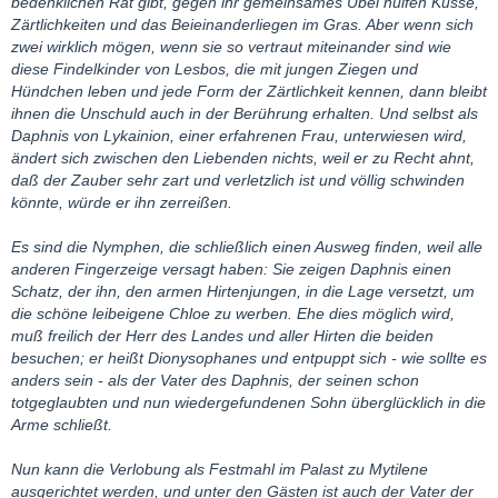
bedenklichen Rat gibt, gegen ihr gemeinsames Übel hülfen Küsse,
Zärtlichkeiten und das Beieinanderliegen im Gras. Aber wenn sich
zwei wirklich mögen, wenn sie so vertraut miteinander sind wie
diese Findelkinder von Lesbos, die mit jungen Ziegen und
Hündchen leben und jede Form der Zärtlichkeit kennen, dann bleibt
ihnen die Unschuld auch in der Berührung erhalten. Und selbst als
Daphnis von Lykainion, einer erfahrenen Frau, unterwiesen wird,
ändert sich zwischen den Liebenden nichts, weil er zu Recht ahnt,
daß der Zauber sehr zart und verletzlich ist und völlig schwinden
könnte, würde er ihn zerreißen.
Es sind die Nymphen, die schließlich einen Ausweg finden, weil alle
anderen Fingerzeige versagt haben: Sie zeigen Daphnis einen
Schatz, der ihn, den armen Hirtenjungen, in die Lage versetzt, um
die schöne leibeigene Chloe zu werben. Ehe dies möglich wird,
muß freilich der Herr des Landes und aller Hirten die beiden
besuchen; er heißt Dionysophanes und entpuppt sich - wie sollte es
anders sein - als der Vater des Daphnis, der seinen schon
totgeglaubten und nun wiedergefundenen Sohn überglücklich in die
Arme schließt.
Nun kann die Verlobung als Festmahl im Palast zu Mytilene
ausgerichtet werden, und unter den Gästen ist auch der Vater der