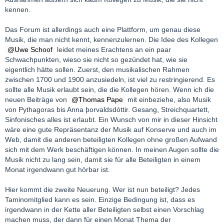
kennen.
Das Forum ist allerdings auch eine Plattform, um genau diese
Musik, die man nicht kennt, kennenzulernen. Die Idee des Kollegen
Uwe Schoof
leidet meines Erachtens an ein paar
Schwachpunkten, wieso sie nicht so gezündet hat, wie sie
eigentlich hätte sollen. Zuerst, den musikalischen Rahmen
zwischen 1700 und 1900 anzusiedeln, ist viel zu restringierend. Es
sollte alle Musik erlaubt sein, die die Kollegen hören. Wenn ich die
neuen Beiträge von
Thomas Pape
mit einbeziehe, also Musik
von Pythagoras bis Anna þorvaldsdóttir. Gesang, Streichquartett,
Sinfonisches alles ist erlaubt. Ein Wunsch von mir in dieser Hinsicht
wäre eine gute Repräsentanz der Musik auf Konserve und auch im
Web, damit die anderen beteiligten Kollegen ohne großen Aufwand
sich mit dem Werk beschäftigen können. In meinen Augen sollte die
Musik nicht zu lang sein, damit sie für alle Beteiligten in einem
Monat irgendwann gut hörbar ist.
Hier kommt die zweite Neuerung. Wer ist nun beteiligt? Jedes
Taminomitglied kann es sein. Einzige Bedingung ist, dass es
irgendwann in der Kette aller Beteiligten selbst einen Vorschlag
machen muss, der dann für einen Monat Thema der