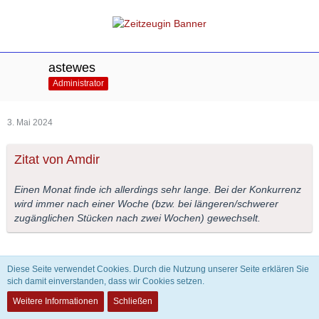
astewes
Administrator
3. Mai 2024
Zitat von Amdir
Einen Monat finde ich allerdings sehr lange. Bei der Konkurrenz
wird immer nach einer Woche (bzw. bei längeren/schwerer
zugänglichen Stücken nach zwei Wochen) gewechselt.
Diese Seite verwendet Cookies. Durch die Nutzung unserer Seite erklären Sie
Zitat von astewes
sich damit einverstanden, dass wir Cookies setzen.
Weitere Informationen
Schließen
Finde ich eigentlich auch. Da ich aber keine Erfahrung habe,