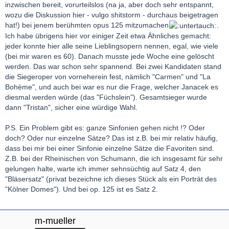
inzwischen bereit, vorurteilslos (na ja, aber doch sehr entspannt,
wozu die Diskussion hier - vulgo shitstorm - durchaus beigetragen
hat!) bei jenem berühmten opus 125 mitzumachen
.
Ich habe übrigens hier vor einiger Zeit etwa Ähnliches gemacht:
jeder konnte hier alle seine Lieblingsopern nennen, egal, wie viele
(bei mir waren es 60). Danach musste jede Woche eine gelöscht
werden. Das war schon sehr spannend. Bei zwei Kandidaten stand
die Siegeroper von vorneherein fest, nämlich "Carmen" und "La
Bohème", und auch bei war es nur die Frage, welcher Janacek es
diesmal werden würde (das "Füchslein"). Gesamtsieger wurde
dann "Tristan", sicher eine würdige Wahl.
P.S. Ein Problem gibt es: ganze Sinfonien gehen nicht !? Oder
doch? Oder nur einzelne Sätze? Das ist z.B. bei mir relativ häufig,
dass bei mir bei einer Sinfonie einzelne Sätze die Favoriten sind.
Z.B. bei der Rheinischen von Schumann, die ich insgesamt für sehr
gelungen halte, warte ich immer sehnsüchtig auf Satz 4, den
"Bläsersatz" (privat bezeichne ich dieses Stück als ein Porträt des
"Kölner Domes"). Und bei op. 125 ist es Satz 2.
m-mueller