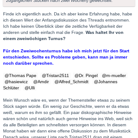
zugänglichen Stücken nach zwei Wochen) gewechselt.
Finde ich eigentlich auch. Da ich aber keine Erfahrung habe, habe
ich diesen Wert der Anfangsdiskussion des Threads entnommen.
Ich habe keinen Überblick über die zeitliche Verfügbarkeit der
anderen und stelle einfach mal die Frage.
Was haltet Ihr von
einem zweiwöchigen Turnus?
Für den Zweiwochenturnus habe ich mich jetzt für den Start
entschieden. Sollte es Probleme geben, kann man ja immer
noch darüber sprechen.
Thomas Pape
Tristan2511
Dr. Pingel
m-mueller
hasiewicz
Amdir
Alfred_Schmidt
Johannes
Schlüter
Ulli
Mein Wunsch wäre es, wenn der Themensteller etwas zu seinem
Stück sagen würde. Ein wenig zur Geschichte, wenn er da etwas
weiß, warum es ihm so gefällt. Ein paar diskographische Hinweise
wären schön und natürlich auch gerne Hinweise ins Web, weil sich
da alle Beteiligten am schnellsten versorgen können. In diesem
Monat haben wir dann eine offene Diskussion zu dem Musikstück.
Danach wäre, unserer Liste nach Tristan2511 dran mit einem