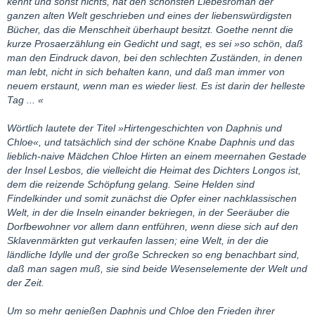
kennt und sonst nichts, hat den schönsten Liebesroman der
ganzen alten Welt geschrieben und eines der liebenswürdigsten
Bücher, das die Menschheit überhaupt besitzt. Goethe nennt die
kurze Prosaerzählung ein Gedicht und sagt, es sei »so schön, daß
man den Eindruck davon, bei den schlechten Zuständen, in denen
man lebt, nicht in sich behalten kann, und daß man immer von
neuem erstaunt, wenn man es wieder liest. Es ist darin der helleste
Tag ... «
Wörtlich lautete der Titel »Hirtengeschichten von Daphnis und
Chloe«, und tatsächlich sind der schöne Knabe Daphnis und das
lieblich-naive Mädchen Chloe Hirten an einem meernahen Gestade
der Insel Lesbos, die vielleicht die Heimat des Dichters Longos ist,
dem die reizende Schöpfung gelang. Seine Helden sind
Findelkinder und somit zunächst die Opfer einer nachklassischen
Welt, in der die Inseln einander bekriegen, in der Seeräuber die
Dorfbewohner vor allem dann entführen, wenn diese sich auf den
Sklavenmärkten gut verkaufen lassen; eine Welt, in der die
ländliche Idylle und der große Schrecken so eng benachbart sind,
daß man sagen muß, sie sind beide Wesenselemente der Welt und
der Zeit.
Um so mehr genießen Daphnis und Chloe den Frieden ihrer