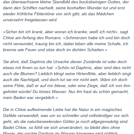
das überwachsene kleine Standbild des bocksbeinigen Gottes, der
dann den Schiffen nacheilt, seine boshaften Wunder tut und erst
wieder fröhliche Flötentöne von sich gibt, als das Mädchen
unversehrt freigelassen wird.
»Sicher bin ich krank, aber woran ich kranke, weiß ich nicht«, sagt
Chloe am Anfang des Romans. »Schmerzen habe ich und bin doch
nicht verwundet, traurig bin ich, dabei leben alle meine Schafe, ich
brenne wie Feuer und sitze doch im dichten Schatten.«
Sie ahnt, daß Daphnis die Ursache dieser Zustände ist oder doch
etwas mit ihnen zu tun hat: »Schön ist Daphnis, aber sind dies nicht
auch die Blumen? Lieblich klingt seine Hirtenflöte, aber lieblich singt
auch die Nachtigall, und doch tut sie mir nicht weh. Wäre ich doch
seine Flöte, daß er auf mir bliese, oder eine Ziege, daß ich von ihm
gehütet würde! Du böses Wasser: Nur ihn hast du schön gemacht,
mein Baden war vergeblich.«
Die in Chloe aufkeimende Liebe hat die Natur in ein magisches
Gefilde verwandelt, was um so schneller und vollständiger vor sich
geht, als die naturbeseelenden Götter ja noch allgegenwärtig sind.
Badet Chloe, so fühlt sie sich unverändert, so bleibt dies ohne
Magie; der nackte Daphnis im Wasser hingegen wird göttlich