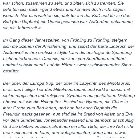
war schön, zusammen zu sein, und bitter, sich zu trennen. Sie
sehnten sich nach irgend etwas und konnten doch nicht sagen,
wonach. Nur eins wußten sie, daß für ihn der Kuß und für sie das
Bad (des Daphnis) ein Unheil gewesen war. Außerdem entflammte
sie die Jahreszeit.«
Im Gang dieser Jahreszeiten, von Frühling zu Frühling, steigern
sich die Szenen der Annäherung, und selbst der harte Einbruch der
Außenwelt in ihre erotische Idylle kann die ansteigende Spannung
nicht unterbrechen: Daphnis, nur kurz von Seeräubern entführt,
entrinnt schwimmend, auf die Hörner zweier schwimmender Stiere
gestützt.
Der Stier, der Europa trug, der Stier im Labyrinth des Minotaurus,
er ist das heilige Tier des Mittelmeerraums und wirkt in dieser mit
vielen magischen und religiösen Symbolen ausgestatteten Dichtung
ebenso mit wie die Halbgötter: Es sind die Nympen, die Chloe in
ihrer Grotte zum Bad laden, und nun hat auch Daphnis die
Freundin nackt gesehen, nun sind sie im Stand von Adam und Eva
vor dem Sündenfall, voneinander wissend und dennoch unschuldig.
Und sie bleiben es auch, als ihnen ein alter Hirte, der ihre Not nicht
mehr mit ansehen kann, den wohlgemeinten, wenn auch etwas