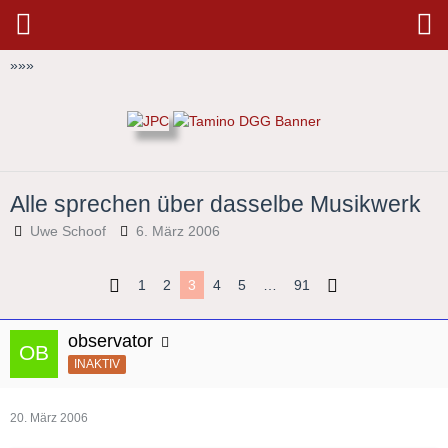
»
»
»
Alle sprechen über dasselbe Musikwerk
Uwe Schoof
6. März 2006
1
2
3
4
5
…
91
observator
INAKTIV
20. März 2006