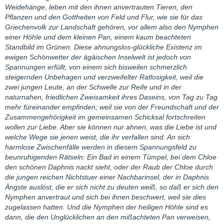
Weidehänge, leben mit den ihnen anvertrauten Tieren, den
Pflanzen und den Gottheiten von Feld und Flur, wie sie für das
Griechenvolk zur Landschaft gehören, vor allem also den Nymphen
einer Höhle und dem kleinen Pan, einem kaum beachteten
Standbild im Grünen. Diese ahnungslos-glückliche Existenz im
ewigen Schönwetter der ägäischen Inselwelt ist jedoch von
Spannungen erfüllt, von einem sich bisweilen schmerzlich
steigernden Unbehagen und verzweifelter Ratlosigkeit, weil die
zwei jungen Leute, an der Schwelle zur Reife und in der
naturnahen, friedlichen Zweisamkeit ihres Daseins, von Tag zu Tag
mehr füreinander empfinden; weil sie von der Freundschaft und der
Zusammengehörigkeit im gemeinsamen Schicksal fortschreiten
wollen zur Liebe. Aber sie können nur ahnen, was die Liebe ist und
welche Wege sie jenen weist, die ihr verfallen sind. An sich
harmlose Zwischenfälle werden in diesem Spannungsfeld zu
beunruhigenden Rätseln: Ein Bad in einem Tümpel, bei dem Chloe
den schönen Daphnis nackt sieht, oder der Raub der Chloe durch
die jungen reichen Nichtstuer einer Nachbarinsel, der in Daphnis
Ängste auslöst, die er sich nicht zu deuten weiß, so daß er sich den
Nymphen anvertraut und sich bei ihnen beschwert, weil sie dies
zugelassen hatten. Und die Nymphen der heiligen Höhle sind es
dann, die den Unglücklichen an den mißachteten Pan verweisen,